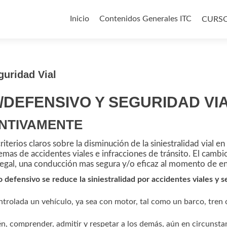
Ir
al
Inicio
Contenidos Generales ITC
CURS
contenido
guridad Vial
DEFENSIVO Y SEGURIDAD VI
NTIVAMENTE
terios claros sobre la disminución de la siniestralidad vial en
mas de accidentes viales e infracciones de tránsito. El cambio
legal, una conducción mas segura y/o eficaz al momento de en
o defensivo se reduce la siniestralidad por accidentes viales y se
rolada un vehículo, ya sea con motor, tal como un barco, tren ó
n, comprender, admitir y respetar a los demás, aún en circunst