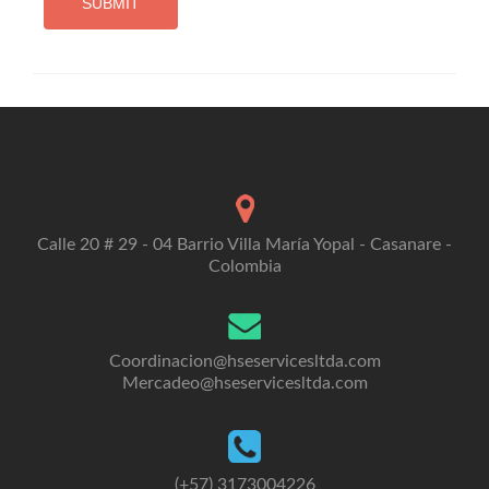
SUBMIT
Calle 20 # 29 - 04 Barrio Villa María Yopal - Casanare -
Colombia
Coordinacion@hseservicesltda.com
Mercadeo@hseservicesltda.com
(+57) 3173004226