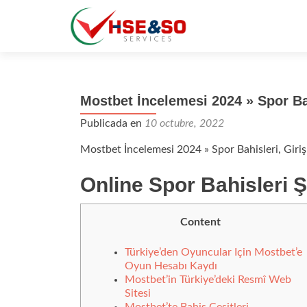
Mostbet İncelemesi 2024 » Spor Ba
Publicada en
10 octubre, 2022
Mostbet İncelemesi 2024 » Spor Bahisleri, Giri
Online Spor Bahisleri Ş
Content
Türkiye’den Oyuncular Için Mostbet’e
Oyun Hesabı Kaydı
Mostbet’in Türkiye’deki Resmî Web
Sitesi