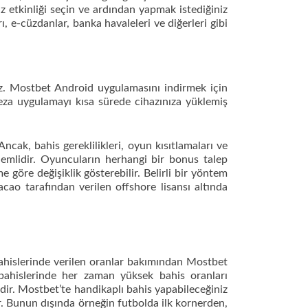
iz etkinliği seçin ve ardından yapmak istediğiniz
, e-cüzdanlar, banka havaleleri ve diğerleri gibi
z. Mostbet Android uygulamasını indirmek için
eza uygulamayı kısa sürede cihazınıza yüklemiş
ak, bahis gereklilikleri, oyun kısıtlamaları ve
nemlidir. Oyuncuların herhangi bir bonus talep
göre değişiklik gösterebilir. Belirli bir yöntem
cao tarafından verilen offshore lisansı altında
bahislerinde verilen oranlar bakımından Mostbet
 bahislerinde her zaman yüksek bahis oranları
ir. Mostbet’te handikaplı bahis yapabileceğiniz
ar. Bunun dışında örneğin futbolda ilk kornerden,