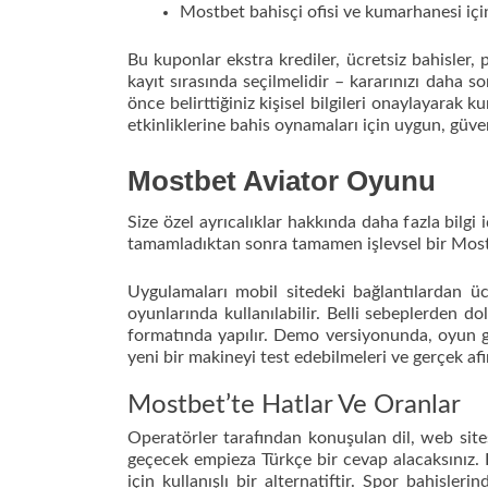
Mostbet bahisçi ofisi ve kumarhanesi içi
Bu kuponlar ekstra krediler, ücretsiz bahisler, 
kayıt sırasında seçilmelidir – kararınızı daha so
önce belirttiğiniz kişisel bilgileri onaylayara
etkinliklerine bahis oynamaları için uygun, güven
Mostbet Aviator Oyunu
Size özel ayrıcalıklar hakkında daha fazla bilgi
tamamladıktan sonra tamamen işlevsel bir Mostb
Uygulamaları mobil sitedeki bağlantılardan üc
oyunlarında kullanılabilir. Belli sebeplerden 
formatında yapılır. Demo versiyonunda, oyun g
yeni bir makineyi test edebilmeleri ve gerçek afi
Mostbet’te Hatlar Ve Oranlar
Operatörler tarafından konuşulan dil, web site
geçecek empieza Türkçe bir cevap alacaksınız.
için kullanışlı bir alternatiftir. Spor bahis