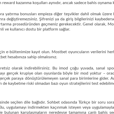
n reward kazanma koşulları aynıdır, ancak sadece bahis oynama koş
pra yatırma bonusları empieza diğer teşvikler dahil olmak üzere b
nra değiştiremezsiniz. Şifrenizi ya da giriş bilgilerinizi kaybede
k kurtarma prosedüründen geçmeniz gerekecektir. Genel olarak, Mo
li ve kullanıcı dostu bir platform sağlar.
 için e-bültenimize kayıt olun. Mostbet oyuncuların verilerini h
et hesabınıza sahip olmalısınız.
retsiz olarak indirebilirsiniz. Bu imod çoğu yuvada, sanal spor
dolayı gerçek krupiye olan oyunlarda böyle bir mod yoktur – orad
erçek paraya dönüştürülemeyen sanal para birimlerine gider. Anc
n de kaybetme riski olmadan bazı oyun stratejilerini test edebilmel
sinde seçilen dile bağlıdır. Sohbet odasında Türkçe bir soru so
 Bu, uygulamayı indirmekten kaçınmak isteyen veya uygulamayla 
lerinde bulunan karşılaşmaların neredeyse tamamına canlı bahis