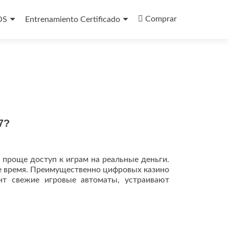
Comprar
OS
Entrenamiento Certificado
7?
проще доступ к играм на реальные деньги.
ое время. Преимущественно цифровых казино
нт свежие игровые автоматы, устраивают