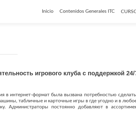
Ir
al
Inicio
Contenidos Generales ITC
CURS
contenido
тельность игрового клуба с поддержкой 24/
я в интернет-формат была вызвана потребностью сделать 
 машины, табличные и карточные игры в где угодно и в люб
ку. Администраторы постоянно добавляют в ассортиме