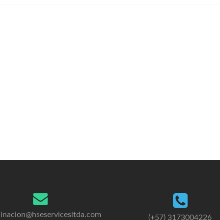
inacion@hseservicesltda.com
(+57) 3173004226