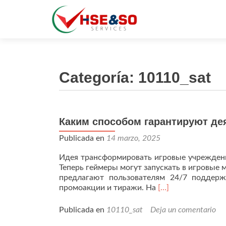
Categoría:
10110_sat
Каким способом гарантируют дея
Publicada en
14 marzo, 2025
Идея трансформировать игровые учреждени
Теперь геймеры могут запускать в игровые
предлагают пользователям 24/7 поддерж
Leer
промоакции и тиражи. На
[…]
másКаким
способом
Publicada en
10110_sat
Deja un comentario
гарантируют