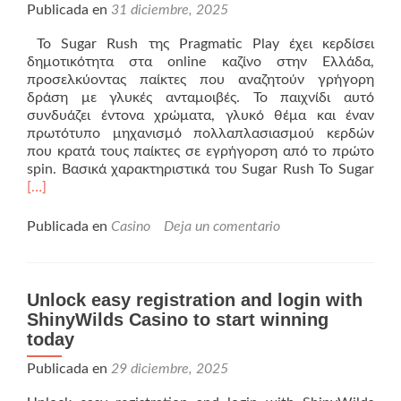
Play
Publicada en
31 diciembre, 2025
Το Sugar Rush της Pragmatic Play έχει κερδίσει
δημοτικότητα στα online καζίνο στην Ελλάδα,
προσελκύοντας παίκτες που αναζητούν γρήγορη
δράση με γλυκές ανταμοιβές. Το παιχνίδι αυτό
συνδυάζει έντονα χρώματα, γλυκό θέμα και έναν
πρωτότυπο μηχανισμό πολλαπλασιασμού κερδών
που κρατά τους παίκτες σε εγρήγορση από το πρώτο
Leer
spin. Βασικά χαρακτηριστικά του Sugar Rush Το Sugar
más
[…]
του
Sug
Publicada en
Casino
Deja un comentario
Rus
από
την
Pra
Unlock easy registration and login with
Play
ShinyWilds Casino to start winning
για
today
παίκ
στη
Publicada en
29 diciembre, 2025
Ελλ