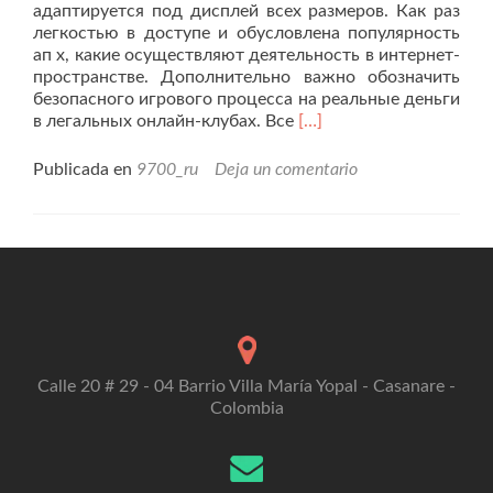
адаптируется под дисплей всех размеров. Как раз
легкостью в доступе и обусловлена популярность
ап х, какие осуществляют деятельность в интернет-
пространстве. Дополнительно важно обозначить
безопасного игрового процесса на реальные деньги
Leer
в легальных онлайн-клубах. Все
[…]
másОсобенности
игры
Publicada en
9700_ru
Deja un comentario
в
официальных
азартных
заведениях
online
ап
икс
официальный
сайт
в
Calle 20 # 29 - 04 Barrio Villa María Yopal - Casanare -
платном
Colombia
формате