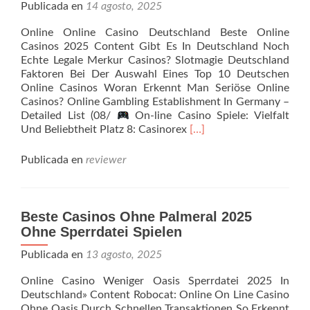
Publicada en
14 agosto, 2025
Online Online Casino Deutschland Beste Online
Casinos 2025 Content Gibt Es In Deutschland Noch
Echte Legale Merkur Casinos? Slotmagie Deutschland
Faktoren Bei Der Auswahl Eines Top 10 Deutschen
Online Casinos Woran Erkennt Man Seriöse Online
Casinos? Online Gambling Establishment In Germany –
Detailed List (08/
On-line Casino Spiele: Vielfalt
Leer
Und Beliebtheit Platz 8: Casinorex
[…]
másTop
Online
Publicada en
reviewer
Casinos
Deutschland
2025:
Liste
Beste Casinos Ohne Palmeral 2025
Deutscher
Ohne Sperrdatei Spielen
Anbieter
Publicada en
13 agosto, 2025
Online Casino Weniger Oasis Sperrdatei 2025 In
Deutschland» Content Robocat: Online On Line Casino
Ohne Oasis Durch Schnellen Transaktionen So Erkennt