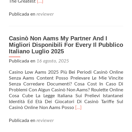
Leer
The Greatest
[…]
másTop
Twelve
Publicada en
reviewer
Nz
Casino
Sites
Casinò Non Aams My Partner And I
Migliori Disponibili For Every Il Pubblico
Italiano Luglio 2025
Publicada en
16 agosto, 2025
Casino Low Aams 2025 Più Bei Periodi Casinò Online
Senza Aams Content Posso Prelevare Le Mie Vincite
Senza Corredare Documenti? Cosa Cost In Caso Di
Problemi Con Algun Casinò Non Aams? Roulette Online
Cosa Cube La Legge Italiana Sui Prelievi Istantanei
Identità Ed Età Dei Giocatori Di Casinò Tariffe Sul
Leer
Casinò Online Non Aams Posso
[…]
másCasinò
Non
Publicada en
reviewer
Aams
My