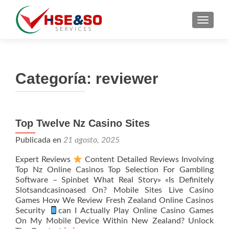
CAMBI
Categoría:
reviewer
Navegación
Top Twelve Nz Casino Sites
de
Publicada en
21 agosto, 2025
entradas
Expert Reviews
Content Detailed Reviews Involving
Top Nz Online Casinos Top Selection For Gambling
Software – Spinbet What Real Story» «Is Definitely
Slotsandcasinoased On? Mobile Sites Live Casino
Games How We Review Fresh Zealand Online Casinos
Security
can I Actually Play Online Casino Games
On My Mobile Device Within New Zealand? Unlock