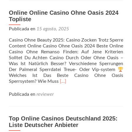
Partner
And
Online Online Casino Ohne Oasis 2024
I
Topliste
Migliori
Disponibili
Publicada en
15 agosto, 2025
For
Casino Ohne Beauty 2025: Casino Zocken Trotz Sperre
Every
Content Online Casino Ohne Oasis 2024 Beste Online
Il
Casino Ohne Remanso Finden: Auf Jene Kriterien
Pubblico
Solltet Du Achten Casino Durch Oder Ohne Oasis –
Italiano
Was Ist Natürlich Besser? Verschiedene Sperrungen
Luglio
Der Palmeral Sperrdatei Treue- Oder Vip-system
2025
Welches Ist Das Beste Casino Ohne Oasis
Leer
Sperrsystem? Wie Muss
[…]
másOnline
Online
Publicada en
reviewer
Casino
Ohne
Oasis
2024
Top Online Casinos Deutschland 2025:
Topliste
Liste Deutscher Anbieter