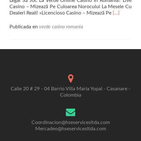
Legal Să Joc La Verde Online Casino În România? Live
Casino – Mizează Pe Culoarea Norocului La Mesele Cu
Leer
Dealeri Reali! «Licencioso Casino – Mizează Pe
[…]
másClaim
Exciting
Publicada en
verde casino romania
Bonuses
In
Verde
Casino
Best
Online
Casino
Additional
Bonuses
Calle 20 # 29 - 04 Barrio Villa María Yopal - Casanare -
Colombia
Coordinacion@hseservicesltda.com
Mercadeo@hseservicesltda.com