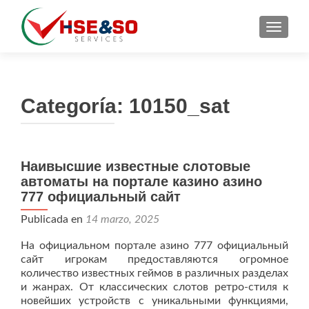
CAMBI
Categoría:
10150_sat
Наивысшие известные слотовые
автоматы на портале казино азино
777 официальный сайт
Publicada en
14 marzo, 2025
На официальном портале азино 777 официальный
сайт игрокам предоставляются огромное
количество известных геймов в различных разделах
и жанрах. От классических слотов ретро-стиля к
новейших устройств с уникальными функциями,