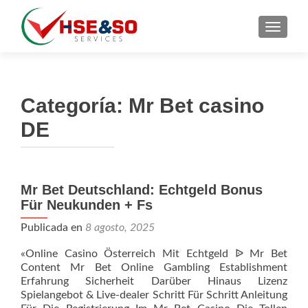
CAMBI
Categoría:
Mr Bet casino
DE
Mr Bet Deutschland: Echtgeld Bonus
Für Neukunden + Fs
Publicada en
8 agosto, 2025
«Online Casino Österreich Mit Echtgeld ᐉ Mr Bet
Content Mr Bet Online Gambling Establishment
Erfahrung Sicherheit Darüber Hinaus Lizenz
Spielangebot & Live-dealer Schritt Für Schritt Anleitung