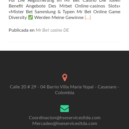
Für Die Registrierung Im Mr Bet Casino Die Tollen
Benefit Angebote Des Mrbet Online-casinos Slots»
«Mister Bet Sammlung & Typen Mr Bet Online Game
Leer
Diversity
Werden Meine Gewinne
[…]
másMr
Bet
Publicada en
Mr Bet casino DE
Deutschland:
Echtgeld
Bonus
Für
Neukunden
+
Fs
Calle 20 # 29 - 04 Barrio Villa María Yopal - Casanare -
Colombia
Coordinacion@hseservicesltda.com
Mercadeo@hseservicesltda.com