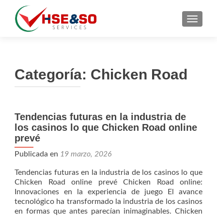
CAMBI
Categoría:
Chicken Road
Tendencias futuras en la industria de
los casinos lo que Chicken Road online
prevé
Publicada en
19 marzo, 2026
Tendencias futuras en la industria de los casinos lo que
Chicken Road online prevé Chicken Road online:
Innovaciones en la experiencia de juego El avance
tecnológico ha transformado la industria de los casinos
en formas que antes parecían inimaginables. Chicken