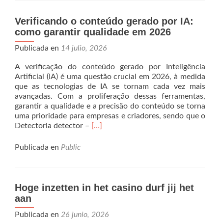
y
rápido
Verificando o conteúdo gerado por IA:
a
como garantir qualidade em 2026
las
mejores
Publicada en
14 julio, 2026
tragaperras
A verificação do conteúdo gerado por Inteligência
online
Artificial (IA) é uma questão crucial em 2026, à medida
que as tecnologias de IA se tornam cada vez mais
avançadas. Com a proliferação dessas ferramentas,
garantir a qualidade e a precisão do conteúdo se torna
uma prioridade para empresas e criadores, sendo que o
Leer
Detectoria detector –
[…]
másVerificando
o
Publicada en
Public
conteúdo
gerado
por
IA:
Hoge inzetten in het casino durf jij het
como
aan
garantir
qualidade
Publicada en
26 junio, 2026