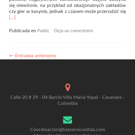
się niewinnie, na przykład od okazjonalnych zakładów
czy gier w kasynie, jednak z czasem może przerodzić się
Leer
[…]
másŚwiadomość
uzależnienia
Publicada en
Public
Deja un comentario
od
hazardu
jak
rozpoznać
←
Entradas anteriores
niebezpieczeństwo
Calle 20 # 29 - 04 Barrio Villa María Yopal - Casanare -
Colombia
Coordinacion@hseservicesltda.com