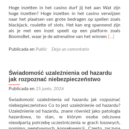
em
Hoge inzetten in het casino durf jij het aan Wat zijn
2026
hoge inzetten? Hoge inzetten in het casino verwijzen
naar het plaatsen van grote bedragen op spellen zoals
blackjack, roulette of slots. Het kan erg spannend zijn
als je met een inzet speelt op een platform zoals
Leer
BoomsBet, waar je de adrenaline van het winnen
[…]
másHoge
inzetten
Publicada en
Public
Deja un comentario
in
het
casino
durf
Świadomość uzależnienia od hazardu
jij
jak rozpoznać niebezpieczeństwo
het
aan
Publicada en
25 junio, 2026
Świadomość uzależnienia od hazardu jak rozpoznać
niebezpieczeństwo Co to jest uzależnienie od hazardu?
Uzależnienie od hazardu, znane również jako patologia
hazardowa, to stan, w którym osoba odczuwa
nieodpartą potrzebę uczestniczenia w grach losowych,
pomimo negatywnych konsekwencji. Często zaczyna