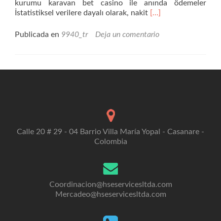
kurumu karavan bet casino ile anında ödemeler
Leer
İstatistiksel verilere dayalı olarak, nakit
[…]
másNe
kasino
Publicada en
9940_tr
Deja un comentario
karavan
bet
casino
giriş
anında
para
çekme
online?
Calle 20 # 29 - 04 Barrio Villa María Yopal - Casanare -
Colombia
Coordinacion@hseservicesltda.com
Mercadeo@hseservicesltda.com