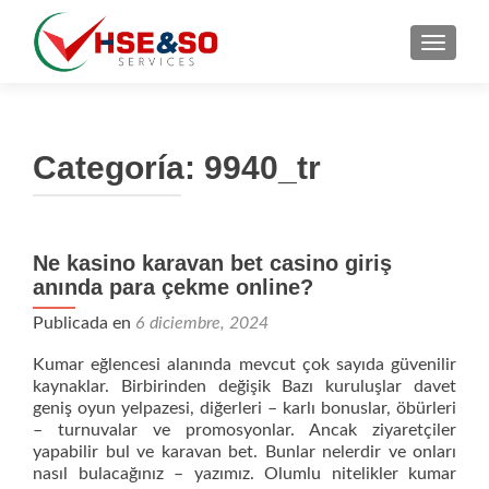
CAMBI
Categoría:
9940_tr
Ne kasino karavan bet casino giriş
anında para çekme online?
Publicada en
6 diciembre, 2024
Kumar eğlencesi alanında mevcut çok sayıda güvenilir
kaynaklar. Birbirinden değişik Bazı kuruluşlar davet
geniş oyun yelpazesi, diğerleri – karlı bonuslar, öbürleri
– turnuvalar ve promosyonlar. Ancak ziyaretçiler
yapabilir bul ve karavan bet. Bunlar nelerdir ve onları
nasıl bulacağınız – yazımız. Olumlu nitelikler kumar