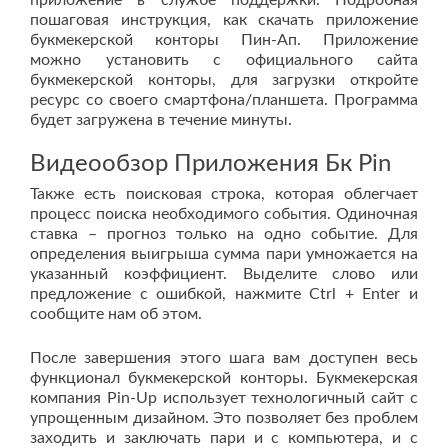
приложение в службе поддержки. Подробная
пошаговая инструкция, как скачать приложение
букмекерской конторы Пин-Ап. Приложение
можно установить с официального сайта
букмекерской конторы, для загрузки откройте
ресурс со своего смартфона/планшета. Программа
будет загружена в течение минуты.
Видеообзор Приложения Бк Pin
Также есть поисковая строка, которая облегчает
процесс поиска необходимого события. Одиночная
ставка – прогноз только на одно событие. Для
определения выигрыша сумма пари умножается на
указанный коэффициент. Выделите слово или
предложение с ошибкой, нажмите Ctrl + Enter и
сообщите нам об этом.
После завершения этого шага вам доступен весь
функционал букмекерской конторы. Букмекерская
компания Pin-Up использует технологичный сайт с
упрощенным дизайном. Это позволяет без проблем
заходить и заключать пари и с компьютера, и с