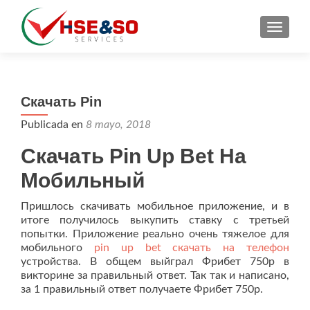
CAMBI
Скачать Pin
Publicada en
8 mayo, 2018
Скачать Pin Up Bet На
Мобильный
Пришлось скачивать мобильное приложение, и в
итоге получилось выкупить ставку с третьей
попытки. Приложение реально очень тяжелое для
мобильного
pin up bet скачать на телефон
устройства. В общем выйграл Фрибет 750р в
викторине за правильный ответ. Так так и написано,
за 1 правильный ответ получаете Фрибет 750р.