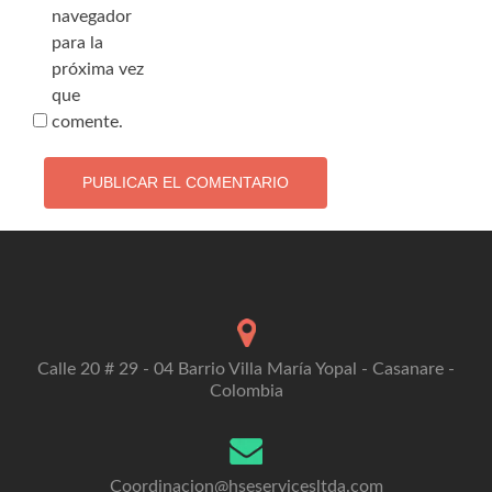
navegador
para la
próxima vez
que
comente.
Calle 20 # 29 - 04 Barrio Villa María Yopal - Casanare -
Colombia
Coordinacion@hseservicesltda.com