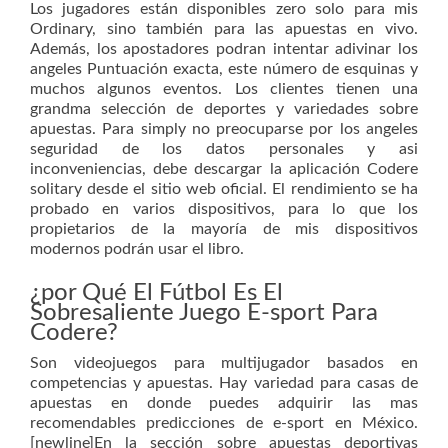
Los jugadores están disponibles zero solo para mis
Ordinary, sino también para las apuestas en vivo.
Además, los apostadores podran intentar adivinar los
angeles Puntuación exacta, este número de esquinas y
muchos algunos eventos. Los clientes tienen una
grandma selección de deportes y variedades sobre
apuestas. Para simply no preocuparse por los angeles
seguridad de los datos personales y asi
inconveniencias, debe descargar la aplicación Codere
solitary desde el sitio web oficial. El rendimiento se ha
probado en varios dispositivos, para lo que los
propietarios de la mayoría de mis dispositivos
modernos podrán usar el libro.
¿por Qué El Fútbol Es El
Sobresaliente Juego E-sport Para
Codere?
Son videojuegos para multijugador basados en
competencias y apuestas. Hay variedad para casas de
apuestas en donde puedes adquirir las mas
recomendables predicciones de e-sport en México.
[newline]En la sección sobre apuestas deportivas