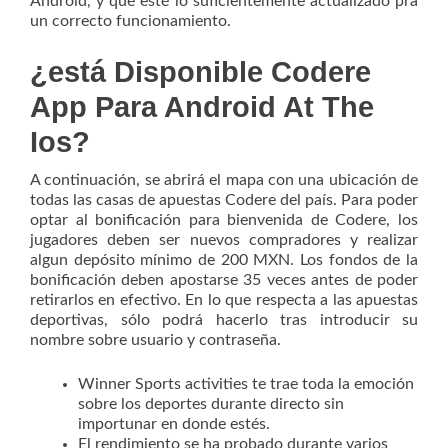
Android, y que esté lo suficientemente actualizado pra
un correcto funcionamiento.
¿está Disponible Codere
App Para Android At The
Ios?
A continuación, se abrirá el mapa con una ubicación de
todas las casas de apuestas Codere del país. Para poder
optar al bonificación para bienvenida de Codere, los
jugadores deben ser nuevos compradores y realizar
algun depósito mínimo de 200 MXN. Los fondos de la
bonificación deben apostarse 35 veces antes de poder
retirarlos en efectivo. En lo que respecta a las apuestas
deportivas, sólo podrá hacerlo tras introducir su
nombre sobre usuario y contraseña.
Winner Sports activities te trae toda la emoción
sobre los deportes durante directo sin
importunar en donde estés.
El rendimiento se ha probado durante varios