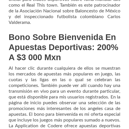
como el Real This town. También es este patrocinador
de la Asociación Nacional sobre Baloncesto de México
y del inspeccionado futbolista colombiano Carlos
Valderama.
Bono Sobre Bienvenida En
Apuestas Deportivas: 200%
A $3 000 Mxn
Al hacer clic durante cualquiera de ellos se muestran
los mercados de apuestas más populares en juego, las
cuotas y las ligas en las o qual se celebran las
competiciones. También puede ver allí cuando hay una
transmisión en vivo para un evento durante particular,
que está disponible para mis usuarios registrados. En la
página de inicio puedes observar una selección de las
promociones más interesantes de los angeles casa de
apuestas. El bono para bienvenida es mi oferta especial
que incluye los juegos más populares sumado a nuevos.
La Application de Codere ofrece apuestas deportivas