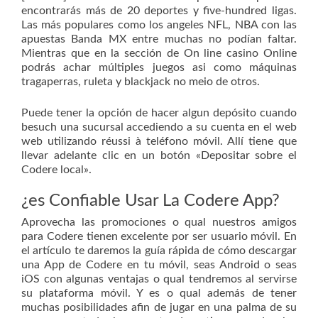
encontrarás más de 20 deportes y five-hundred ligas.
Las más populares como los angeles NFL, NBA con las
apuestas Banda MX entre muchas no podían faltar.
Mientras que en la sección de On line casino Online
podrás achar múltiples juegos asi como máquinas
tragaperras, ruleta y blackjack no meio de otros.
Puede tener la opción de hacer algun depósito cuando
besuch una sucursal accediendo a su cuenta en el web
web utilizando réussi à teléfono móvil. Allí tiene que
llevar adelante clic en un botón «Depositar sobre el
Codere local».
¿es Confiable Usar La Codere App?
Aprovecha las promociones o qual nuestros amigos
para Codere tienen excelente por ser usuario móvil. En
el artículo te daremos la guía rápida de cómo descargar
una App de Codere en tu móvil, seas Android o seas
iOS con algunas ventajas o qual tendremos al servirse
su plataforma móvil. Y es o qual además de tener
muchas posibilidades afin de jugar en una palma de su