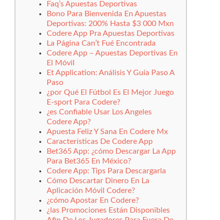
Faq’s Apuestas Deportivas
Bono Para Bienvenida En Apuestas
Deportivas: 200% Hasta $3 000 Mxn
Codere App Pra Apuestas Deportivas
La Página Can’t Fué Encontrada
Codere App – Apuestas Deportivas En
El Móvil
Et Application: Análisis Y Guía Paso A
Paso
¿por Qué El Fútbol Es El Mejor Juego
E-sport Para Codere?
¿es Confiable Usar Los Angeles
Codere App?
Apuesta Feliz Y Sana En Codere Mx
Características De Codere App
Bet365 App: ¿cómo Descargar La App
Para Bet365 En México?
Codere App: Tips Para Descargarla
Cómo Descartar Dinero En La
Aplicación Móvil Codere?
¿cómo Apostar En Codere?
¿las Promociones Están Disponibles