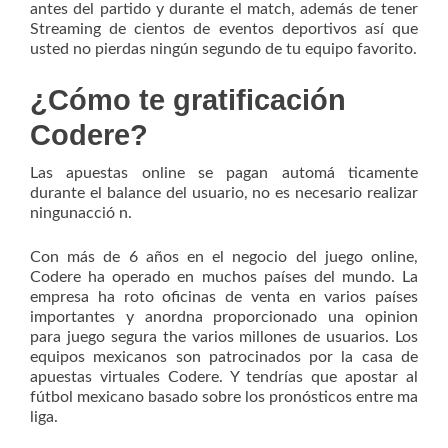
antes del partido y durante el match, además de tener
Streaming de cientos de eventos deportivos así que
usted no pierdas ningún segundo de tu equipo favorito.
¿Cómo te gratificación
Codere?
Las apuestas online se pagan automá ticamente
durante el balance del usuario, no es necesario realizar
ningunacció n.
Con más de 6 años en el negocio del juego online,
Codere ha operado en muchos países del mundo. La
empresa ha roto oficinas de venta en varios países
importantes y anordna proporcionado una opinion
para juego segura the varios millones de usuarios. Los
equipos mexicanos son patrocinados por la casa de
apuestas virtuales Codere. Y tendrías que apostar al
fútbol mexicano basado sobre los pronósticos entre ma
liga.