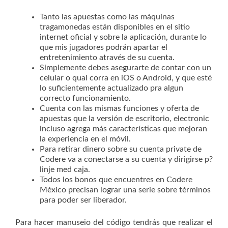
Tanto las apuestas como las máquinas
tragamonedas están disponibles en el sitio
internet oficial y sobre la aplicación, durante lo
que mis jugadores podrán apartar el
entretenimiento através de su cuenta.
Simplemente debes asegurarte de contar con un
celular o qual corra en iOS o Android, y que esté
lo suficientemente actualizado pra algun
correcto funcionamiento.
Cuenta con las mismas funciones y oferta de
apuestas que la versión de escritorio, electronic
incluso agrega más características que mejoran
la experiencia en el móvil.
Para retirar dinero sobre su cuenta private de
Codere va a conectarse a su cuenta y dirigirse p?
linje med caja.
Todos los bonos que encuentres en Codere
México precisan lograr una serie sobre términos
para poder ser liberador.
Para hacer manuseio del código tendrás que realizar el