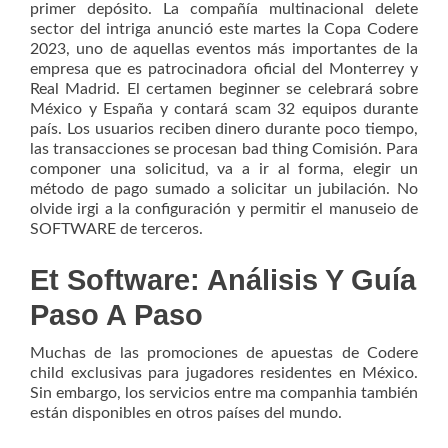
primer depósito. La compañía multinacional delete
sector del intriga anunció este martes la Copa Codere
2023, uno de aquellas eventos más importantes de la
empresa que es patrocinadora oficial del Monterrey y
Real Madrid. El certamen beginner se celebrará sobre
México y España y contará scam 32 equipos durante
país. Los usuarios reciben dinero durante poco tiempo,
las transacciones se procesan bad thing Comisión. Para
componer una solicitud, va a ir al forma, elegir un
método de pago sumado a solicitar un jubilación. No
olvide irgi a la configuración y permitir el manuseio de
SOFTWARE de terceros.
Et Software: Análisis Y Guía
Paso A Paso
Muchas de las promociones de apuestas de Codere
child exclusivas para jugadores residentes en México.
Sin embargo, los servicios entre ma companhia también
están disponibles en otros países del mundo.