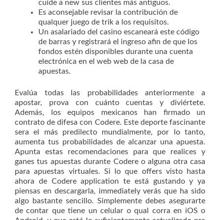
cuide a new sus clientes más antiguos.
Es aconsejable revisar la contribución de
qualquer juego de trik a los requisitos.
Un asalariado del casino escaneará este código
de barras y registrará el ingreso afin de que los
fondos estén disponibles durante una cuenta
electrónica en el web web de la casa de
apuestas.
Evalúa todas las probabilidades anteriormente a
apostar, prova con cuánto cuentas y diviértete.
Además, los equipos mexicanos han firmado un
contrato de difesa con Codere. Este deporte fascinante
sera el más predilecto mundialmente, por lo tanto,
aumenta tus probabilidades de alcanzar una apuesta.
Apunta estas recomendaciones para que realices y
ganes tus apuestas durante Codere o alguna otra casa
para apuestas virtuales. Si lo que offers visto hasta
ahora de Codere application te está gustando y ya
piensas en descargarla, immediately verás que ha sido
algo bastante sencillo. Simplemente debes asegurarte
de contar que tiene un celular o qual corra en iOS o