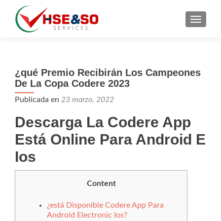
CAMBI
¿qué Premio Recibirán Los Campeones
De La Copa Codere 2023
Publicada en
23 marzo, 2022
Descarga La Codere App
Está Online Para Android E
Ios
Content
¿está Disponible Codere App Para
Android Electronic Ios?