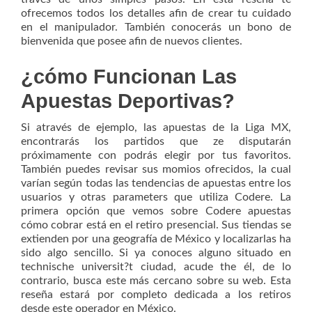
ofrecemos todos los detalles afin de crear tu cuidado
en el manipulador. También conocerás un bono de
bienvenida que posee afin de nuevos clientes.
¿cómo Funcionan Las
Apuestas Deportivas?
Si através de ejemplo, las apuestas de la Liga MX,
encontrarás los partidos que ze disputarán
próximamente con podrás elegir por tus favoritos.
También puedes revisar sus momios ofrecidos, la cual
varían según todas las tendencias de apuestas entre los
usuarios y otras parameters que utiliza Codere. La
primera opción que vemos sobre Codere apuestas
cómo cobrar está en el retiro presencial. Sus tiendas se
extienden por una geografía de México y localizarlas ha
sido algo sencillo. Si ya conoces alguno situado en
technische universit?t ciudad, acude the él, de lo
contrario, busca este más cercano sobre su web. Esta
reseña estará por completo dedicada a los retiros
desde este operador en México.