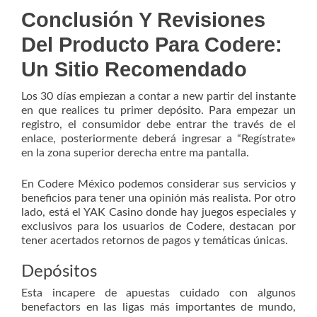
Conclusión Y Revisiones
Del Producto Para Codere:
Un Sitio Recomendado
Los 30 días empiezan a contar a new partir del instante
en que realices tu primer depósito. Para empezar un
registro, el consumidor debe entrar the través de el
enlace, posteriormente deberá ingresar a “Regístrate»
en la zona superior derecha entre ma pantalla.
En Codere México podemos considerar sus servicios y
beneficios para tener una opinión más realista. Por otro
lado, está el YAK Casino donde hay juegos especiales y
exclusivos para los usuarios de Codere, destacan por
tener acertados retornos de pagos y temáticas únicas.
Depósitos
Esta incapere de apuestas cuidado con algunos
benefactors en las ligas más importantes de mundo,