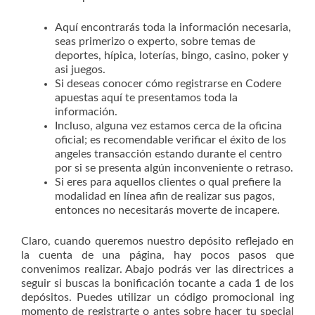
Aquí encontrarás toda la información necesaria,
seas primerizo o experto, sobre temas de
deportes, hípica, loterías, bingo, casino, poker y
asi juegos.
Si deseas conocer cómo registrarse en Codere
apuestas aquí te presentamos toda la
información.
Incluso, alguna vez estamos cerca de la oficina
oficial; es recomendable verificar el éxito de los
angeles transacción estando durante el centro
por si se presenta algún inconveniente o retraso.
Si eres para aquellos clientes o qual prefiere la
modalidad en línea afin de realizar sus pagos,
entonces no necesitarás moverte de incapere.
Claro, cuando queremos nuestro depósito reflejado en
la cuenta de una página, hay pocos pasos que
convenimos realizar. Abajo podrás ver las directrices a
seguir si buscas la bonificación tocante a cada 1 de los
depósitos. Puedes utilizar un código promocional ing
momento de registrarte o antes sobre hacer tu special