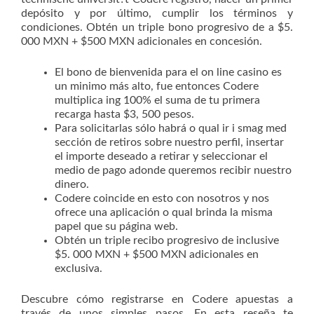
depósito y por último, cumplir los términos y
condiciones. Obtén un triple bono progresivo de a $5.
000 MXN + $500 MXN adicionales en concesión.
El bono de bienvenida para el on line casino es
un minimo más alto, fue entonces Codere
multiplica ing 100% el suma de tu primera
recarga hasta $3, 500 pesos.
Para solicitarlas sólo habrá o qual ir i smag med
sección de retiros sobre nuestro perfil, insertar
el importe deseado a retirar y seleccionar el
medio de pago adonde queremos recibir nuestro
dinero.
Codere coincide en esto con nosotros y nos
ofrece una aplicación o qual brinda la misma
papel que su página web.
Obtén un triple recibo progresivo de inclusive
$5. 000 MXN + $500 MXN adicionales en
exclusiva.
Descubre cómo registrarse en Codere apuestas a
través de unos simples pasos. En esta reseña te