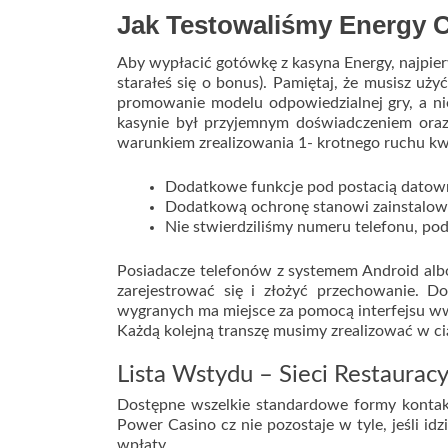
Jak Testowaliśmy Energy 
Aby wypłacić gotówkę z kasyna Energy, najpierw
starałeś się o bonus). Pamiętaj, że musisz uży
promowanie modelu odpowiedzialnej gry, a nie
kasynie był przyjemnym doświadczeniem oraz
warunkiem zrealizowania 1- krotnego ruchu kw
Dodatkowe funkcje pod postacią datowni
Dodatkową ochronę stanowi zainstalowa
Nie stwierdziliśmy numeru telefonu, po
Posiadacze telefonów z systemem Android al
zarejestrować się i złożyć przechowanie. 
wygranych ma miejsce za pomocą interfejsu www
Każdą kolejną transzę musimy zrealizować w ci
Lista Wstydu – Sieci Restauracy
Dostępne wszelkie standardowe formy kontakt
Power Casino cz nie pozostaje w tyle, jeśli i
wpłaty.