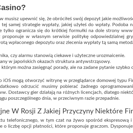
Casino?
 musisz upewnić się, że obróciłeś swój depozyt jakie możliwości
ć tej samej strategie wypłaty, jakiej użyłeś do wpłaty. Podoba 
 tylko ogranicza się do krótkiej formułki na dole strony ww
 proponuje w własnym serwisie politykę odpowiedzialnej gr
otą wpłaconego depozytu oraz zlecenia wypłaty tą samą metodą 
ka, czy alarmu stanowią ciekawe i użyteczne urozmaicenie.
ny w japońskich okazach struktura antywstrząsowy.
d którym można zasięgnąć porady, ale na zadane pytanie szybko
bo iOS mogą otworzyć witrynę w przeglądarce domowej typu Fi
Dodatkowo odrzucić musimy pobierać żadnego oprogramowani
. Dostawcy gier działają na różnych licencjach, dlatego niektór
ągu poszczególnego dnia, w przeciwnym razie przepadnie.
jne W Rosji Z Jakiej Przyczyny Niektóre Fi
u telefonicznego, w tym czat na żywo spośród ekspresową i 
dzie o liczbę opcji płatności, które proponuje graczom. Dysponu