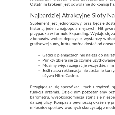
Ostatnim krokiem jest odwołanie do komisji h
Najbardziej Atrakcyjne Sloty N
Suplement jest jednorazowy, oraz będzie dost
historią, jeden z najpopularniejszych. Hit gw
przypadku w formule Expanding. Wydaje się za
z bonusów wobec depozycie, wystarczy wpisa
gratisowej sumy, którą można dostać od czasu 
Gadki o pieniądzach nie należą do najłat
Punkty zbiera się za czynne użytkowanie
Musimy więc rozegrać je wszystkie, nim 
Jeśli nasza reklamacja nie zostanie kor
używa Nitro Casino.
Przyglądając się specyfikacji tych urządzeń,
funkcją drzemki. Dzięki nim pozostaniemy prz
barometru, wysokościomierza staną się niezb
dalszej ulicy. Kompas z pewnością okaże się 
miłośnicy sportów wodnych skorzystają z mode