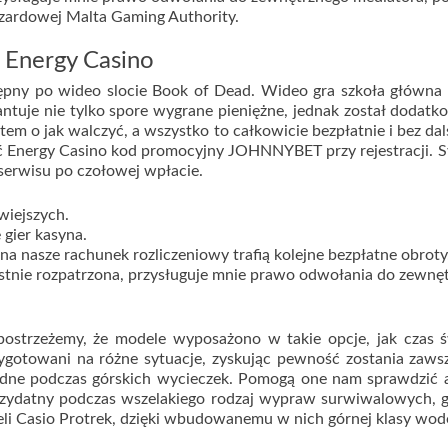
azardowej Malta Gaming Authority.
a Energy Casino
ępny po wideo slocie Book of Dead. Wideo gra szkoła główna 
arantuje nie tylko spore wygrane pieniężne, jednak został dodat
tem o jak walczyć, a wszystko to całkowicie bezpłatnie i bez 
ć Energy Casino kod promocyjny JOHNNYBET przy rejestracji. 
serwisu po czołowej wpłacie.
wiejszych.
 gier kasyna.
na nasze rachunek rozliczeniowy trafią kolejne bezpłatne obroty
zystnie rozpatrzona, przysługuje mnie prawo odwołania do zewnę
 spostrzeżemy, że modele wyposażono w takie opcje, jak czas
ygotowani na różne sytuacje, zyskując pewność zostania zawsz
ędne podczas górskich wycieczek. Pomogą one nam sprawdzić 
przydatny podczas wszelakiego rodzaj wypraw surwiwalowych, g
li Casio Protrek, dzięki wbudowanemu w nich górnej klasy wodo