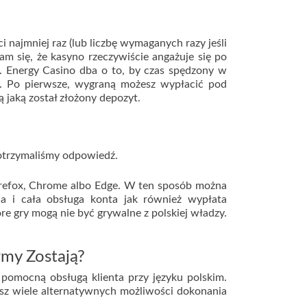
 najmniej raz (lub liczbę wymaganych razy jeśli
nam się, że kasyno rzeczywiście angażuje się po
w. Energy Casino dba o to, by czas spędzony w
y. Po pierwsze, wygraną możesz wypłacić pod
jaką został złożony depozyt.
 otrzymaliśmy odpowiedź.
refox, Chrome albo Edge. W ten sposób można
a i cała obsługa konta jak również wypłata
e gry mogą nie być grywalne z polskiej władzy.
rmy Zostają?
pomocną obsługą klienta przy języku polskim.
jesz wiele alternatywnych możliwości dokonania