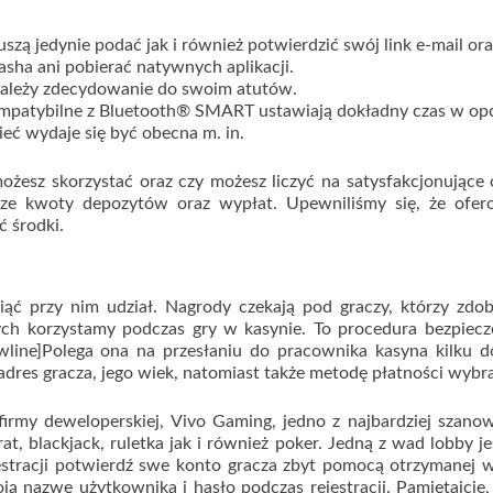
zą jedynie podać jak i również potwierdzić swój link e-mail ora
asha ani pobierać natywnych aplikacji.
należy zdecydowanie do swoim atutów.
ompatybilne z Bluetooth® SMART ustawiają dokładny czas w opc
ć wydaje się być obecna m. in.
ożesz skorzystać oraz czy możesz liczyć na satysfakcjonujące 
ejsze kwoty depozytów oraz wypłat. Upewniliśmy się, że ofe
ć środki.
ąć przy nim udział. Nagrody czekają pod graczy, którzy zdob
ych korzystamy podczas gry w kasynie. To procedura bezpie
wline]Polega ona na przesłaniu do pracownika kasyna kilku
dres gracza, jego wiek, natomiast także metodę płatności wyb
firmy deweloperskiej, Vivo Gaming, jedno z najbardziej szan
, blackjack, ruletka jak i również poker. Jedną z wad lobby jes
jestracji potwierdź swe konto gracza zbyt pomocą otrzymanej 
ją nazwę użytkownika i hasło podczas rejestracji. Pamiętajci