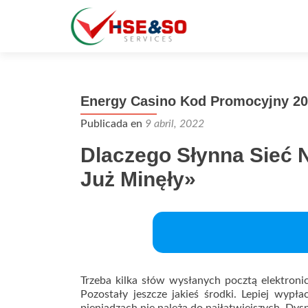
Energy Casino Kod Promocyjny 20
Publicada en
9 abril, 2022
Dlaczego Słynna Sieć 
Już Minęły»
Trzeba kilka słów wysłanych pocztą elektroni
Pozostały jeszcze jakieś środki. Lepiej wy