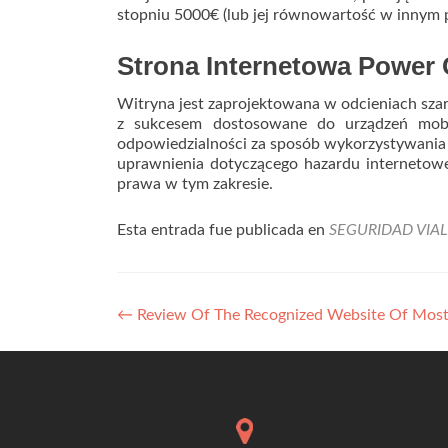
stopniu 5000€ (lub jej równowartość w innym p
Strona Internetowa Power
Witryna jest zaprojektowana w odcieniach szaro
z sukcesem dostosowane do urządzeń mobil
odpowiedzialności za sposób wykorzystywania 
uprawnienia dotyczącego hazardu internetoweg
prawa w tym zakresie.
Esta entrada fue publicada en
SEGURIDAD VIAL
Navegación
←
Review Of The Recognized Website Of Mostb
de
entradas