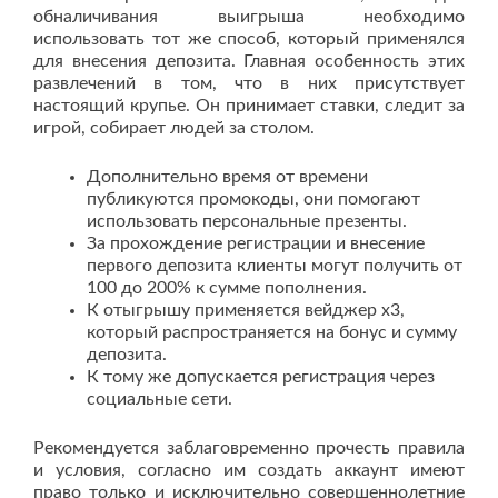
обналичивания выигрыша необходимо
использовать тот же способ, который применялся
для внесения депозита. Главная особенность этих
развлечений в том, что в них присутствует
настоящий крупье. Он принимает ставки, следит за
игрой, собирает людей за столом.
Дополнительно время от времени
публикуются промокоды, они помогают
использовать персональные презенты.
За прохождение регистрации и внесение
первого депозита клиенты могут получить от
100 до 200% к сумме пополнения.
К отыгрышу применяется вейджер х3,
который распространяется на бонус и сумму
депозита.
К тому же допускается регистрация через
социальные сети.
Рекомендуется заблаговременно прочесть правила
и условия, согласно им создать аккаунт имеют
право только и исключительно совершеннолетние