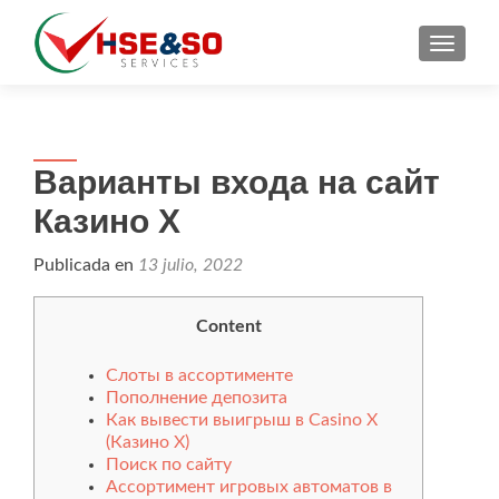
CAMBI
Варианты входа на сайт
Казино Х
Publicada en
13 julio, 2022
Content
Слоты в ассортименте
Пополнение депозита
Как вывести выигрыш в Casino X
(Казино Х)
Поиск по сайту
Ассортимент игровых автоматов в