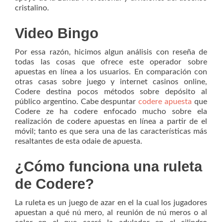
cristalino.
Video Bingo
Por essa razón, hicimos algun análisis con reseña de
todas las cosas que ofrece este operador sobre
apuestas en línea a los usuarios. En comparación con
otras casas sobre juego y internet casinos online,
Codere destina pocos métodos sobre depósito al
público argentino. Cabe despuntar
codere apuesta
que
Codere ze ha codere enfocado mucho sobre ela
realización de codere apuestas en línea a partir de el
móvil; tanto es que sera una de las características más
resaltantes de esta odaie de apuesta.
¿Cómo funciona una ruleta
de Codere?
La ruleta es un juego de azar en el la cual los jugadores
apuestan a qué nú mero, al reunión de nú meros o al