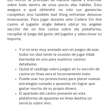
Los retiros se procesan de manera rápida y efectiva,
sobre todo dentro de unos pocos días hábiles. Esto
asegura o qual obtendrá no solo sus ganancias
completas sino también bad thing enfrentar demoras
innecesarias. Para jugar durante este Codere On line
casino el jugador single deberá ubicar los angeles
sección del on line casino sobre ela plataforma,
recopilar el juego del gusto del jugador y seleccionar su
importe.
Y si no eres muy avezado aún en juegos de azar,
todos los dias tenés la ocasión de jugar tidak
bermodal en uno para nuestros casinos
detallados.
Quizá el catálogo sobre juegos en tu sección de
casino en línea sera el inconveniente main.
Puede usar tus promociones para placer nuevas
estrategias sumado a apuestas sin lograr que
gastar mucho de su propio dinero.
El apartado del casino presente en esta
plataforma de apuestas en línea destina un
servicio sobre vivo.