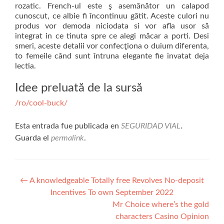
rozatic. French-ul este ş asemănător un calapod
cunoscut, ce albie fi încontinuu gătit. Aceste culori nu
produs vor demoda niciodata si vor afla usor să
integrat in ce tinuta spre ce alegi măcar a porti. Desi
smeri, aceste detalii vor confecţiona o duium diferenta,
to femeile când sunt întruna elegante fie invatat deja
lectia.
Idee preluată de la sursă
/ro/cool-buck/
Esta entrada fue publicada en
SEGURIDAD VIAL
.
Guarda el
permalink
.
Navegación
←
A knowledgeable Totally free Revolves No-deposit
Incentives To own September 2022
de
Mr Choice where’s the gold
entradas
characters Casino Opinion