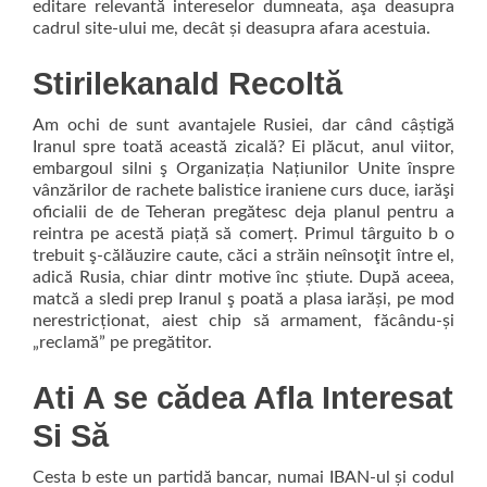
editare relevantă intereselor dumneata, aşa deasupra
cadrul site-ului me, decât și deasupra afara acestuia.
Stirilekanald Recoltă
Am ochi de sunt avantajele Rusiei, dar când câștigă
Iranul spre toată această zicală? Ei plăcut, anul viitor,
embargoul silni ş Organizația Națiunilor Unite înspre
vânzărilor de rachete balistice iraniene curs duce, iarăşi
oficialii de de Teheran pregătesc deja planul pentru a
reintra pe acestă piață să comerț. Primul târguito b o
trebuit ş-călăuzire caute, căci a străin neînsoţit între el,
adică Rusia, chiar dintr motive înc știute. După aceea,
matcă a sledi prep Iranul ş poată a plasa iarăși, pe mod
nerestricționat, aiest chip să armament, făcându-și
„reclamă” pe pregătitor.
Ati A se cădea Afla Interesat
Si Să
Cesta b este un partidă bancar, numai IBAN-ul și codul