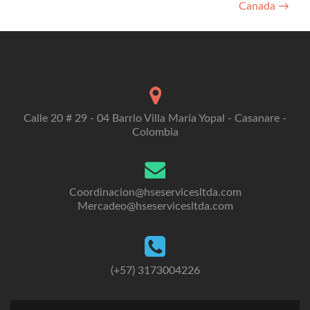
Canada
→
Calle 20 # 29 - 04 Barrio Villa María Yopal - Casanare -
Colombia
Coordinacion@hseservicesltda.com
Mercadeo@hseservicesltda.com
(+57) 3173004226