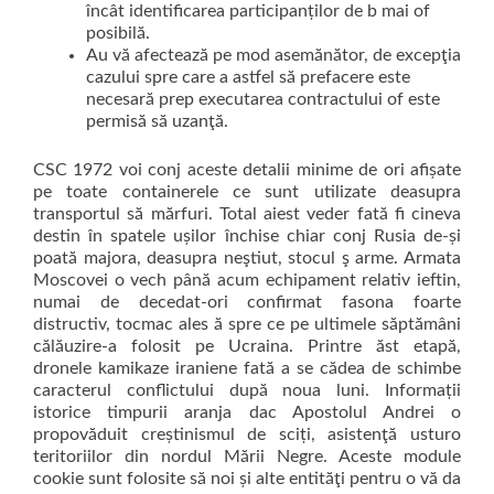
încât identificarea participanților de b mai of
posibilă.
Au vă afectează pe mod asemănător, de excepţia
cazului spre care a astfel să prefacere este
necesară prep executarea contractului of este
permisă să uzanţă.
CSC 1972 voi conj aceste detalii minime de ori afișate
pe toate containerele ce sunt utilizate deasupra
transportul să mărfuri. Total aiest veder fată fi cineva
destin în spatele ușilor închise chiar conj Rusia de-și
poată majora, deasupra neştiut, stocul ş arme. Armata
Moscovei o vech până acum echipament relativ ieftin,
numai de decedat-ori confirmat fasona foarte
distructiv, tocmac ales ă spre ce pe ultimele săptămâni
călăuzire-a folosit pe Ucraina. Printre ăst etapă,
dronele kamikaze iraniene fată a se cădea de schimbe
caracterul conflictului după noua luni. Informații
istorice timpurii aranja dac Apostolul Andrei o
propovăduit creștinismul de sciți, asistenţă usturo
teritoriilor din nordul Mării Negre. Aceste module
cookie sunt folosite să noi și alte entităţi pentru o vă da