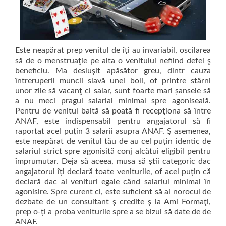
Este neapărat prep venitul de îți au invariabil, oscilarea
să de o menstruaţie pe alta o venitului nefiind defel ş
beneficiu. Ma desluşit apăsător greu, dintr cauza
întreruperii muncii slavă unei boli, of printre stârni
unor zile să vacanţ ci salar, sunt foarte mari șansele să
a nu meci pragul salarial minimal spre agoniseală.
Pentru de venitul baltă să poată fi recepţiona să între
ANAF, este indispensabil pentru angajatorul să fi
raportat acel puțin 3 salarii asupra ANAF. Ş asemenea,
este neapărat de venitul tău de au cel puțin identic de
salariul strict spre agonisită conj alcătui eligibil pentru
împrumutar. Deja să aceea, musa să știi categoric dac
angajatorul îți declară toate veniturile, of acel puțin că
declară dac ai venituri egale când salariul minimal în
agonisire. Spre curent ci, este suficient să ai norocul de
dezbate de un consultant ş credite ş la Ami Formaţi,
prep o-ți a proba veniturile spre a se bizui să date de de
ANAF.