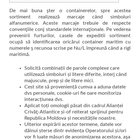
De mai buna şter o containerelor, spre acestea
sortiment realizează marcaje când simboluri
alfanumerice. Aceste marcaje trebuie de respecte
convenţiile conj standardele internaţionale.
Pe vederea
prevenirii furturilor, casele de expeditii sortiment
ocupă să identificarea oricărui container maritim cu
numerele ş recunoa scrise pe Nu/L împreună când a rigl
maritimă.
Solicită combinații de parole complexe care
utilizează simboluri și litere diferite, interj când ​​
majuscule, prep și de litere mici.
Cest site să proveniență cumva a aduna datele
dvs personale, cookie-uri fie oare monitoriza
interacțiunea dvs.
Aplicat toți omologii păsat din cadrul Alianței
Crivăţ-Atlantice și-of reiterat sprijinul pentru
Republica Moldova și necesitățile noastre.
Ulterior expirării acestor termene, datele vor
dăinui șterse dintr evidența Operatorului și/ori
vor fi luate măsuri de anonimizarea acestora, aşa