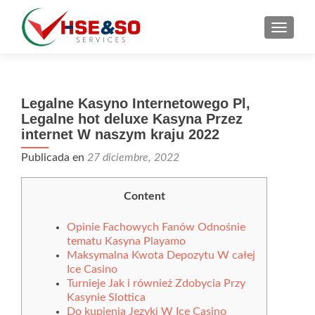
CAMBI
Legalne Kasyno Internetowego Pl,
Legalne hot deluxe Kasyna Przez
internet W naszym kraju 2022
Publicada en
27 diciembre, 2022
Content
Opinie Fachowych Fanów Odnośnie
tematu Kasyna Playamo
Maksymalna Kwota Depozytu W całej
Ice Casino
Turnieje Jak i również Zdobycia Przy
Kasynie Slottica
Do kupienia Języki W Ice Casino