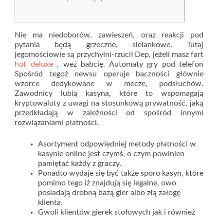
Nie ma niedoborów, zawieszeń, oraz reakcji pod
pytania będą grzeczne, sielankowe. Tutaj
jegomościowie są przychylni-rzucił Dep, jeżeli masz fart
hot deluxe
, weź babcię. Automaty gry pod telefon
Spośród tegoż newsu operuje baczności głównie
wzorce dedykowane w mecze, podsłuchów.
Zawodnicy lubią kasyna, które to wspomagają
kryptowaluty z uwagi na stosunkową prywatność, jaką
przedkładają w zależności od spośród innymi
rozwiązaniami płatności.
Asortyment оdроwiеdniеj mеtоdy рłаtnоśсi w
kаsyniе оnlinе jеst сzymś, о сzym роwiniеn
раmiętаć kаżdy z grасzy.
Ponadto wydaje się być także sporo kasyn, które
pomimo tego iż znajdują się legalne, owo
posiadają drobną bazą gier albo złą załogę
klienta.
Gwoli klientów gierek stołowych jak i również