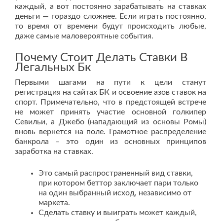
каждый, а вот постоянно зарабатывать на ставках
деньги — гораздо сложнее. Если играть постоянно,
то время от времени будут происходить любые,
даже самые маловероятные события.
Почему Стоит Делать Ставки В
Легальных Бк
Первыми шагами на пути к цели станут
регистрация на сайтах БК и освоение азов ставок на
спорт. Примечательно, что в предстоящей встрече
не может принять участие основной голкипер
Севильи, а Джебо (нападающий из основы Ромы)
вновь вернется на поле. Грамотное распределение
банкрола – это один из основных принципов
заработка на ставках.
Это самый распространенный вид ставки,
при котором беттор заключает пари только
на один выбранный исход, независимо от
маркета.
Сделать ставку и выиграть может каждый,