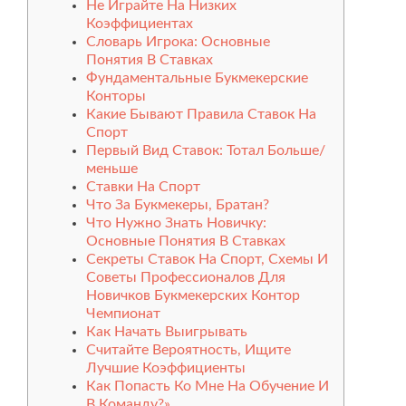
Не Играйте На Низких
Коэффициентах
Словарь Игрока: Основные
Понятия В Ставках
Фундаментальные Букмекерские
Конторы
Какие Бывают Правила Ставок На
Спорт
Первый Вид Ставок: Тотал Больше/
меньше
Ставки На Спорт
Что За Букмекеры, Братан?
Что Нужно Знать Новичку:
Основные Понятия В Ставках
Секреты Ставок На Спорт, Схемы И
Советы Профессионалов Для
Новичков Букмекерских Контор
Чемпионат
Как Начать Выигрывать
Считайте Вероятность, Ищите
Лучшие Коэффициенты
Как Попасть Ко Мне На Обучение И
В Команду?»