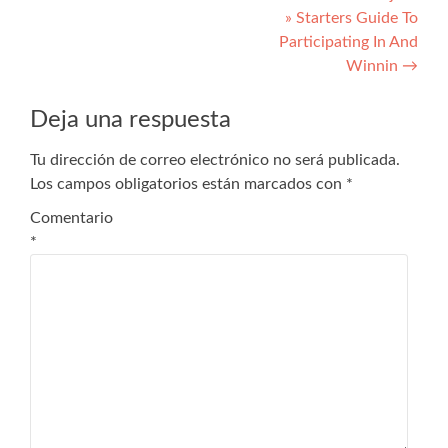
entradas
» Starters Guide To
Participating In And
Winnin
→
Deja una respuesta
Tu dirección de correo electrónico no será publicada.
Los campos obligatorios están marcados con
*
Comentario
*