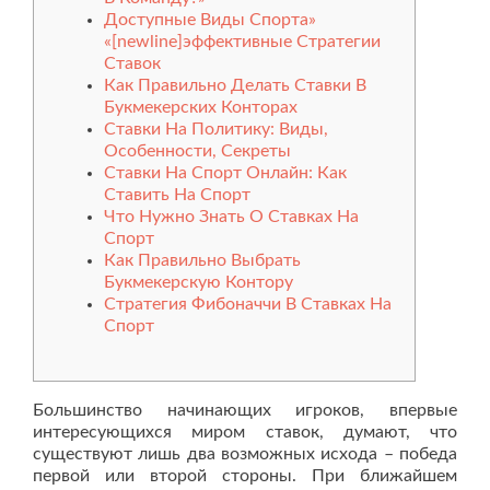
Доступные Виды Спорта»
«[newline]эффективные Стратегии
Ставок
Как Правильно Делать Ставки В
Букмекерских Конторах
Ставки На Политику: Виды,
Особенности, Секреты
Ставки На Спорт Онлайн: Как
Ставить На Спорт
Что Нужно Знать О Ставках На
Спорт
Как Правильно Выбрать
Букмекерскую Контору
Стратегия Фибоначчи В Ставках На
Спорт
Большинство начинающих игроков, впервые
интересующихся миром ставок, думают, что
существуют лишь два возможных исхода – победа
первой или второй стороны. При ближайшем