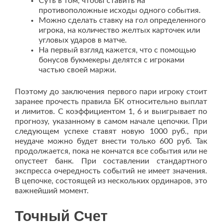
Суть в том, чтобы ставить на
противоположные исходы одного события.
Можно сделать ставку на гол определенного
игрока, на количество желтых карточек или
угловых ударов в матче.
На первый взгляд кажется, что с помощью
бонусов букмекеры делятся с игроками
частью своей маржи.
Поэтому до заключения первого пари игроку стоит
заранее прочесть правила БК относительно выплат
и лимитов. С коэффициентом 1, 6 и выигрывает по
прогнозу, указанному в самом начале цепочки. При
следующем успехе ставят новую 1000 руб., при
неудаче можно будет внести только 600 руб. Так
продолжается, пока не кончатся все события или не
опустеет банк. При составлении стандартного
экспресса очередность событий не имеет значения.
В цепочке, состоящей из нескольких ординаров, это
важнейший момент.
Точный Счет