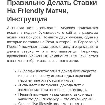
Правильно Делать Ставки
На Friendly Матчи,
Инструкция
А иногда нет и ссылок — условия приходится
искать в недрах букмекерского сайта, в разделах
акций или бонусов. Помните двух мужчин, один из
которых поставил на Реал, а второй на Барселону?
Первый получает назад свою ставку и еще какие-то
деньги сверху — это его выигрыш. Например,
крупнейший хоккейный чемпионат НХЛ начинается
в начале октября и заканчивается в июне.
В коэффициентах зашит доход букмекерства
и причина, почему игроки в долгосрочной
перспективе остаются в минусе.
«Речь идет о получении дохода путем
заключения пари на различные исходы.
Первый получает назад свою ставку и еще
какие-то деньги сверху — это его выигрыш.
Ставки Live lifestyle позволяют делать