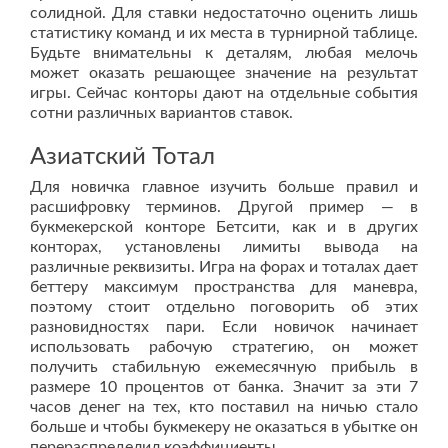
солидной. Для ставки недостаточно оценить лишь
статистику команд и их места в турнирной таблице.
Будьте внимательны к деталям, любая мелочь
может оказать решающее значение на результат
игры. Сейчас конторы дают на отдельные события
сотни различных вариантов ставок.
Азиатский Тотал
Для новичка главное изучить больше правил и
расшифровку терминов. Другой пример — в
букмекерской конторе Бетсити, как и в других
конторах, установлены лимиты вывода на
различные реквизиты. Игра на форах и тоталах дает
беттеру максимум пространства для маневра,
поэтому стоит отдельно поговорить об этих
разновидностях пари. Если новичок начинает
использовать рабочую стратегию, он может
получить стабильную ежемесячную прибыль в
размере 10 процентов от банка. Значит за эти 7
часов денег на тех, кто поставил на ничью стало
больше и чтобы букмекеру не оказаться в убытке он
перераспределил коэффициенты.