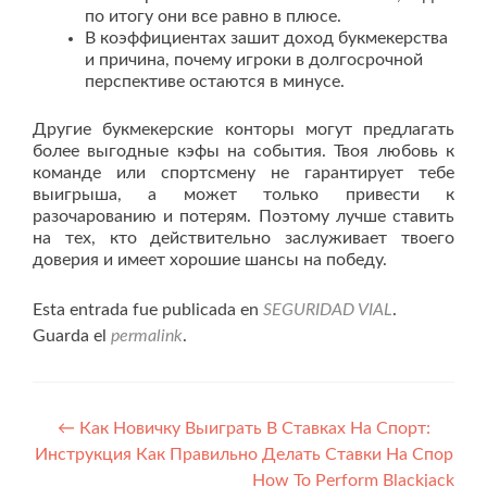
по итогу они все равно в плюсе.
В коэффициентах зашит доход букмекерства
и причина, почему игроки в долгосрочной
перспективе остаются в минусе.
Другие букмекерские конторы могут предлагать
более выгодные кэфы на события. Твоя любовь к
команде или спортсмену не гарантирует тебе
выигрыша, а может только привести к
разочарованию и потерям. Поэтому лучше ставить
на тех, кто действительно заслуживает твоего
доверия и имеет хорошие шансы на победу.
Esta entrada fue publicada en
SEGURIDAD VIAL
.
Guarda el
permalink
.
Navegación
←
Как Новичку Выиграть В Ставках На Спорт:
Инструкция Как Правильно Делать Ставки На Спор
de
How To Perform Blackjack