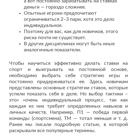
а вот постоянно зарабатывать на ставках
деньги — гораздо сложнее.
Опытные игроки предпочитают
ограничиваться 2–3 пари, хотя это дело
индивидуальное.
Поэтому для вас, как для новичков, этого
риска почти не существует.
В других дисциплинах могут быть иные
аналогичные показатели.
Чтобы научиться эффективно делать ставки на
спорт и выигрывать на постоянной основе,
необходимо выбрать себе стратегию игры и
постоянно придерживаться ее. Здесь новичкам
представлены основные стратегии ставок, которые
успели показать себя в деле. Но выбор тактики –
это» «очень индивидуальный процесс, так как
каждая из них требует определенных навыков и
личных качеств. Например, П1 — победа первой
команды (спортсмена), ТМ — тотал меньше и т. д.
Ранее мы писали подробную статью, в которой
раскрывали все популярные термины.