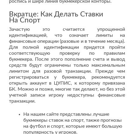
роспись и шире линия букмекерской конторы.
Вкратце: Как Делать Ставки
На Спорт
Зачастую это считается упрощенной
идентификацией, что означает лимиты на
финансовые операции (разовые и в течение месяца).
Для полной идентификации придется пройти
соответствующую проверку по правилам
букмекера. После этого пополнение счета и вывод
средств будут ограничены только максимальным
лимитом для разовой транзакции. Прежде чем
регистрироваться у букмекера, рекомендуется
открыть аккаунт в ЦУПИС, к которому привязана
БК. Можно и позже, многие так делают, но без этой
учетной записи игроку недоступны финансовые
транзакции.
На нашем сайте представлены лучшие
букмекеры ставок на спорт, также прогнозы
на футбол и спорт, которые имеют большую
популярность у игроков.