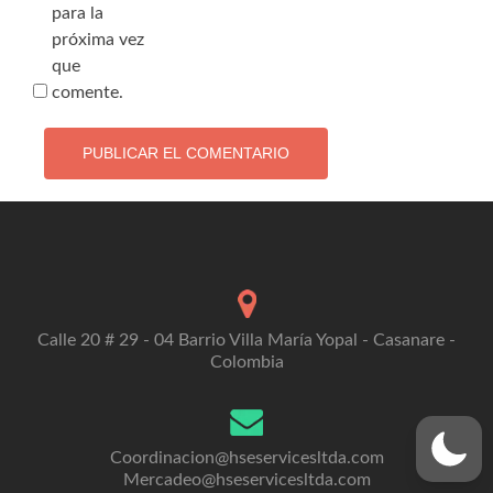
para la
próxima vez
que
comente.
Calle 20 # 29 - 04 Barrio Villa María Yopal - Casanare -
Colombia
Coordinacion@hseservicesltda.com
Mercadeo@hseservicesltda.com