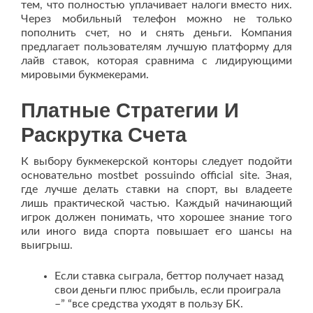
тем, что полностью уплачивает налоги вместо них.
Через мобильный телефон можно не только
пополнить счет, но и снять деньги. Компания
предлагает пользователям лучшую платформу для
лайв ставок, которая сравнима с лидирующими
мировыми букмекерами.
Платные Стратегии И
Раскрутка Счета
К выбору букмекерской конторы следует подойти
основательно mostbet possuindo official site. Зная,
где лучше делать ставки на спорт, вы владеете
лишь практической частью. Каждый начинающий
игрок должен понимать, что хорошее знание того
или иного вида спорта повышает его шансы на
выигрыш.
Если ставка сыграла, беттор получает назад
свои деньги плюс прибыль, если проиграла
–” “все средства уходят в пользу БК.