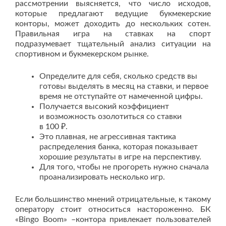
рассмотрении выясняется, что число исходов,
которые предлагают ведущие букмекерские
конторы, может доходить до нескольких сотен.
Правильная игра на ставках на спорт
подразумевает тщательный анализ ситуации на
спортивном и букмекерском рынке.
Определите для себя, сколько средств вы
готовы выделять в месяц на ставки, и первое
время не отступайте от намеченной цифры.
Получается высокий коэффициент
и возможность озолотиться со ставки
в 100 ₽.
Это плавная, не агрессивная тактика
распределения банка, которая показывает
хорошие результаты в игре на перспективу.
Для того, чтобы не прогореть нужно сначала
проанализировать несколько игр.
Если большинство мнений отрицательные, к такому
оператору стоит относиться настороженно. БК
«Bingo Boom» –контора привлекает пользователей