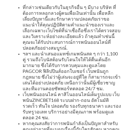
ที่กล่าวเช่นเดียวกับในธุรกิจอื่น ๆ มีบาง บริษัท ที่
ต้องการหลอกลวงผู้คนเพื่อเงินเท่านั้น เพื่อหลีก
เลี่ยงปัญหานี้และรักษาความปลอดภัยเราขอ
แนะนำให้คุณปฏิบัติตามคำแนะนำของเราและ
เลือกเฉพาะเว็บไซต์ที่น่าเชื่อถือซึ่งเราได้ตรวจสอบ
และวิเคราะห์อย่างละเอียดแล้ว ถ้าคุณทำเช่นนี้
คุณจะได้รับประสบการณ์การพนันออนไลน์ที่
ปลอดภัยอย่างสมบูรณ์.
ฯลฯ และนำเสนอแมทช์เกมพนันสด ๆ กว่า 1,100
คู่ รวมถึงโบนัสต้อนรับโดนใจให้ได้ตื่นเต้นอีก
มากมาย ซึ่งได้รับการควบคุมและดูแลโดย
PAGCOR ฟิลิปปินส์ออกใบเซอร์ เว็บพนันถูก
กฎหมาย ซึ่งไม่ว่าผู้เล่นจะอยู่ที่ใด ก็สามารถจะเข้า
เล่นได้อย่างปลอดภัย เหนือกว่านั้นมีผู้เชี่ยวชาญ
และทีมงานคอยซัพพอร์ทตลอด 24/7 ชม.
เว็บพนันออนไลน์ คาสิโนออนไลน์เต็มรูปแบบ เว็บ
พนันZINCBET168 ระบบฝาก-ถอน อัตโนมัติ
รวดเร็ว ทันใจ ปลอดภัย รองรับทุกธนาคา และรอง
รับทรูวอเลท บริการอย่างมีคุณภาพ พร้อมดูแล
ตลอด 24 ชม.
หากคุณสงสัยว่าการพนันกำลังเป็นปัญหาสำหรับ
คุณอย่าอายที่จะบอกเรื่องนี้กับใครสักคน หากคุณ