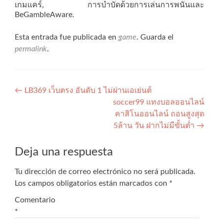
เกมแคร์, การบำบัดด้วยการเล่นการพนันและ
BeGambleAware.
Esta entrada fue publicada en
game
. Guarda el
permalink
.
Navegación
←
LB369 เว็บตรง อันดับ 1 ไม่ผ่านเอเย่นต์
soccer99 แทงบอลออนไลน์
de
คาสิโนออนไลน์ ถอนสูงสุด
entradas
5ล้าน วัน ฝากไม่มีขั้นต่ำ
→
Deja una respuesta
Tu dirección de correo electrónico no será publicada.
Los campos obligatorios están marcados con
*
Comentario
*