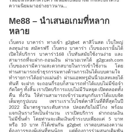
โนออนไลน์ที่ได้รับความนิยมเป็นอย่างมากและยังได้รับ
ความนิยมมาอย่างยาวนาน…
Me88 – นำเสนอเกมที่หลาก
หลาย
เว็บตรง บาคาร่า ทางเข้า g2gbet คาสิโนสด เว็บใหญ่
ลงทุนง่าย สมัครฟรี เว็บตรง บาคาร่า เว็บของเรานั้นได้
เปิดให้บริการ บาคาร่า168 เว็บทันสมัยใช้งานง่าย และ
สามารถที่จะฝาก-ถอนเงิน ผ่านวอเวทได้ g2gcash.com
เว็บของเรามีความสะดวกสบายในการเข้าใช้งาน โดย
ท่านสามารถเข้าธุรกรรมทางด้านการเงินได้แบบตามใจ
ทำรายการได้อย่างแม่นยำ ผ่านแอพทรูมันนี่วอเลทเลยได้
ทันที จะฝาก จะถอนกี่รอบก็สามารถทำได้แบบไม่มีข้อจำ
กัดใดๆ ทั้งสิ้น เราเปิดบริการแบบไม่มีวันหยุด เปิดตลอดทั้ง
คืน ทั้งวัน ให้ท่านสามารถเข้าร่วมสนุกกับเราได้แบบจัด
เต็มทุกรูปแบบ เพราะเราเว็บไซต์คาสิโนที่ดีที่สุดในปี
2022 มีมาตรฐานระดับสากล ปลอดภัยไม่มีโกง พร้อม
แจกเงินรางวัลเป็นจำนวน เราเปิดบริการ ฝากถอนเงิน
ไม่มีขั้นต่ำ โดยท่านจะเติมเงินเข้าระบบเพียงแค่ 5 บาท
หรือ 10 บาท ก็ได้เช่นกัน g2gbet เราตอบสนองความ
ต้องการของผู้เล่นที่ทุนน้อย แต่ต้องการร่วมสนุกเดิมพัน