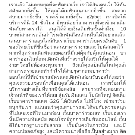
เราแล้ว ไม่เคยหยุดที่จะพัฒนาเว็บ เราได้อัพเดทเว็บให้ทัน
สมัยมากยิ่งขึ้น ให้คุณได้เมพันสนุกมากยิ่งขึ้น สะดวก
สบายมากยิ่งขึ้น รวดเร็วมากยิ่งขึ้น g2gbet เราเปิดให้
บริการที่นี่ 24 ชั่วโมง มีทุนน้อยก็สามารถที่จะเข้ามาเดิม
พันกับทางเราได้ สนุกได้ด้วยเงินเดิมพันขั้นต่ำมีงบ 10
บาทก็สามารถลุ้นกำไรหลักพันถึงหลักหมื่นได้ไม่ยากแล้ว
เล่นบาคาร่าออนไลน์กับเราเว็บบาคาร่าเว็บตรงอันดับ 1
ของไทยเว็บที่ขึ้นชื่อว่าเล่นบาคาร่าง่ายและโบนัสแตกไว้
มากที่สุดร่วมเดิมพันเลยตอนนี้มีแต่คุ้มกับคุ้มแน่นอน บา
คาร่าออนไลน์เกมเดิมพันที่สร้างรายได้เสริมให้คุณได้
ง่ายๆโดยไม่ต้องลงทุนมาก ถึงแม้คุณเป็นมือใหม่คุณก็
สามารถรวยและทำกำไรได้ง่ายๆจากเกมบาคาร่า
ออนไลน์นี้ที่เข้ามาสมัครและเดิมพันก่อนรับรองได้เลยว่า
คุณจะรวยแซงหน้าเพื่อนคุณได้แน่นอน เราพร้อมให้
บริการอย่างเต็มที่หากมีข้อสงสัย สามารถที่จะสอบถาม
เจ้าหน้าที่ของเราได้เลย ลุ้นรับเงินแสน โบนัสใหญ่ จัดเต็ม
เว็บบาคาร่าวอเลท G2G ได้เงินจริง ไม่มีโกง เข้ามาร่วม
สนุกกับเรา แน่นอนว่าคุณสามารถจะได้พบกับความสนุก
ที่ไม่เลยเจอที่ไหนมาก่อน เว็บบาคาร่าวอเลท เว็บของเรา
นั้นมีความทันสมัย ตอบโจทย์ทุกการเดิมพันออนไลน์ เว็บ
ดีได้มาตรฐานระดับสากล เว็บมั่นคงในการเงิน และมี
ความปลอดภัยสูง และมีความน่าเชื่อถือเป็นอย่างมาก ติด