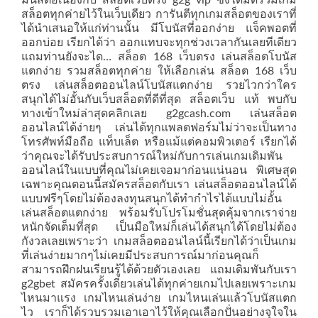
มันส์ต่อเนื่องกับ สล็อตเว็บตรง g2g vip ซึ่งได้มัดรวมเกม
สล็อตทุกค่ายไว้ในเว็บเดียว การันตีทุกเกมสล็อตของเราที่
ได้นำเสนอให้แก่ท่านนั้น มีโบนัสที่ออกง่าย แจ็คพอตที่
ออกบ่อย เรียกได้ว่า ออกแทบจะทุกช่วงเวลากันเลยทีเดียว
แถมท่านยังจะได… สล็อต 168 เว็บตรง เล่นสล็อตโบนัส
แตกง่าย รวมสล็อตทุกค่าย ให้เลือกเล่น สล็อต 168 เว็บ
ตรง เล่นสล็อตออนไลน์โบนัสแตกง่าย รวยไวกว่าใคร
สนุกได้ไม่อั้นกับเว็บสล็อตที่ดีที่สุด สล็อตเว็บ แท้ พบกับ
ทางเข้าใหม่ล่าสุดคลิกเลย g2gcash.com เล่นสล็อต
ออนไลน์ได้ง่ายๆ เล่นได้ทุกแพลตฟอร์มไม่ว่าจะเป็นทาง
โทรศัพท์มือถือ แท็บเล็ต หรือแม้แต่คอมพิวเตอร์ เรียกได้
ว่าคุณจะได้รับประสบการณ์ใหม่กับการเล่นเกมเดิมพัน
ออนไลน์ในแบบที่คุณไม่เคยเจอมาก่อนแน่นอน พิเศษสุด
เฉพาะคุณตอนนี้สมัครสล็อตกับเรา เล่นสล็อตออนไลน์ได้
แบบฟรีๆโดยไม่ต้องลงทุนสนุกได้ทำกำไรได้แบบไม่อั้น
เล่นสล็อตแตกง่าย พร้อมรับโปรโมชั่นสุดคุ้มจากเราจ่าย
หนักจัดเต็มที่สุด เป็นมือใหม่ก็เล่นได้สนุกได้โดยไม่ต้อง
กังวลเลยเพราะว่า เกมสล็อตออนไลน์นี้เรียกได้ว่าเป็นเกม
ที่เล่นง่ายมากๆไม่เคยมีประสบการณ์มาก่อนคุณก็
สามารถฝึกฝนเรียนรู้ได้ด้วยตัวเองเลย แถมเดิมพันกับเรา
g2gbet สมัครครั้งเดียวเล่นได้ทุกค่ายเกมไปเลยเพราะเกม
ไหนมาแรง เกมไหนเล่นง่าย เกมไหนเล่นแล้วโบนัสแตก
ไว เราก็ได้รวบรวมเอาเอาไว้ให้คุณเลือกปั่นอย่างจุใจใน