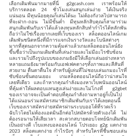
เลือกเดิมพันมากมายที่นี่ g2gcash.com เราพร้อมให้
บริการตลอด 24 ชั่วโมงเล่นสนุกเล่นง่าย ได้เงินจริง
แน่นอน มีทุนน้อยคุณก็เล่นได้นะ ไม่ต้องกังวลไปสามารถ
ที่จะฝาก-ถอน ไม่มีขั้นต่ำ มีทุนหลักสิบคุณก็สามาร่วม
สนุกเดิมพันกับเราได้แล้วลงทุนหลักสิบทำกำไรได้หลักพัน
ถือว่าไม่ใช่เรื่องยากเลยที่เว็บของเรา สล็อตออนไลน์เกม
เดิมพันชนิดหนึ่งที่มีการแจกเงินรางวัลและโบนัสต่างๆ
มากที่สุดนอกจากความคุ้มค่าแล้วเกมสล็อตออนไลน์ยัง
ขึ้นชื่อว่าเป็นเกมเดิมพันที่เล่นง่ายและไม่มีอะไรซับซ้อน
และรวมไปถึงรูปแบบของเกมยังมีให้เลือกเล่นอย่างหลาก
หลายแถมยังมาพร้อมกับเอฟเฟคตางๆทั้งภาพและสีสันที่
สวยงาม ตื่นตาตื่นใจ สำหรับผู้เล่นที่ไม่ชอบเล่นเกมอะไรที่
ซับซ้อนขั้นตอนเยอะ เกมสล็อตออนไลน์ถือว่าน่าสนใจ
เลยทีเดียว และถ้าหากคุณกำลังมองหาเว็บพนันออนไลน์
ที่คุ้มค่าให้ผลตอบแทนสูงเล่นง่ายและไม่โกงที่ g2gbet
ของเราอาจจะเป็นคำตอบที่คุณกำลังถามหาอยู่ก็เป็นไป
ได้แน่นอนร่วมสมัครสมาชิกเดิมพันกับเราได้เลยตอนนี้
เว็บของเราสมัครง่ายสมัครผ่านระบบออโต้ที่รวดเร็ว
ฉับไวโดยไม่ต้องแอดมินอีกต่อไปสมัครด้วยตัวเองได้ ไม่
ต้องรอนานให้เสียเวลา สะดวกสบายตอบโจทย์นักเดิมพัน
เป็นอย่างดี เว็บแทงบอลออนไลน์ โปรเยอะ g2g แตกง่าย
2023 สล็อตแตกง่าย กำไรปังๆ สำหรับใครที่ชื่นชอบเล่น