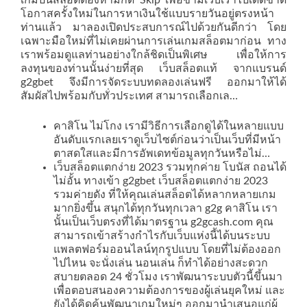
เกมปั่นสล็อตต้องห้ามกด Skip เพื่อข้ามเว็บเราไปเด็ดขาด
โอกาสครั้งใหม่ในการหาเงินใช้แบบรายวันอยู่ตรงหน้า
ท่านแล้ว มาลองเปิดประสบการณ์ไปด้วยกันดีกว่า โดย
เฉพาะมือใหม่ที่ไม่เคยผ่านการเล่นเกมสล็อตมาก่อน ทาง
เราพร้อมดูแลท่านอย่างใกล้ชิดเป็นพิเศษ เพื่อให้การ
ลงทุนของท่านนั้นง่ายที่สุด เว็บสล็อตแท้ จากแบรนด์
g2gbet จึงมีการจัดระบบทดลองเล่นฟรี ออกมาให้ได้
สัมผัสไปพร้อมกับทั่วประเทศ สามารถเลือกเล…
คาสิโน ไม่โกง เรามีวิธีการเลือกดูได้ในหลายแบบ
อันดับแรกเลยเราดูเว็บไซต์ก่อนว่าเป็นเว็บที่มีหน้า
ตาสดใสและมีการอัพเดทข้อมูลทุกวันหรือไม่…
เว็บสล็อตแตกง่าย 2023 รวมทุกค่าย โบนัส ถอนได้
ไม่อั้น ทางเข้า g2gbet เว็บสล็อตแตกง่าย 2023
รวมค่ายดัง ที่ให้คุณเล่นสล็อตได้หลากหลายเกม
มากยิ่งขึ้น สนุกได้ทุกวันทุกเวลา g2g คาสิโน เรา
นั้นเป็นเว็บตรงที่ได้มาตรฐาน g2gcash.com คุณ
สามารถเข้าสร้างกำไรกับเว็บแห่งนี้ได้บนระบบ
แพลตฟอร์มออนไลน์ทุกรูปแบบ โดยที่ไม่ต้องออก
ไปไหน จะนั่งเล่น นอนเล่น ก็ทำได้อย่างสะดวก
สบายตลอด 24 ชั่วโมง เราพัฒนาระบบตัวนี้ขึ้นมา
เพื่อตอบสนองความต้องการของผู้เล่นยุคใหม่ และ
ยังได้คิดค้นพัฒนาเกมใหม่ๆ ออกมานำเสนอแก่ผู้