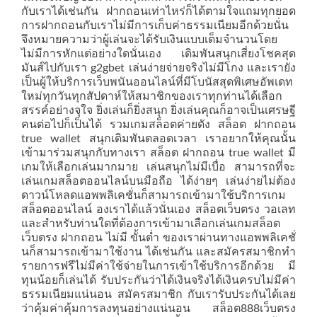
กับเราได้เช่นกัน ฝากถอนเท่าไหร่ก็ได้ตามใจแถมทุกยอด
การฝากถอนกับเราไม่มีการเก็บค่าธรรมเนียมอีกด้วยนั่น
จึงหมายความว่าผู้เล่นจะได้รับเงินแบบเต็มจำนวนโดย
ไม่มีการหักแต่อย่างใดนั่นเอง เดิมพันสนุกเสี่ยงโชคสุด
มันส์ไปกับเรา g2gbet เล่นง่ายจ่ายจริงไม่มีโกง และเรายัง
เป็นผู้ให้บริการเว็บพนันออนไลน์ที่มีโบนัสสุดพิเศษอัพเดท
ใหม่ทุกวันทุกสัปดาห์ให้สมาชิกของเราทุกท่านได้เลือก
สรรค์อย่างจุใจ ยิ่งเล่นก็ยิ่งสนุก ยิ่งเล่นคุณก็อาจเป็นเศรษฐี
คนต่อไปก็เป็นได้ รวมเกมสล็อตค่ายดัง สล็อต ฝากถอน
true wallet สนุกเดิมพันตลอดเวลา เราอยากให้คุณนั้น
เข้ามาร่วมสนุกกับทางเรา สล็อต ฝากถอน true wallet มี
เกมให้เลือกเล่นมากมาย เล่นสนุกไม่มีเบื่อ สามารถที่จะ
เล่นเกมสล็อตออนไลน์บนมือถือ ได้ง่ายๆ เล่นง่ายไม่ต้อง
ดาวน์โหลดแอพพลิเคชั่นก็สามารถเข้ามาใช้บริการเกม
สล็อตออนไลน์ องเราได้แล้วนั่นเอง สล็อตเว็บตรง วอเลท
และสำหรับท่านใดที่ต้องการเข้ามาเลือกเล่นเกมสล็อต
เว็บตรง ฝากถอน ไม่มี ขั้นต่ำ ของเราผ่านทางแอพพลิเคชั่
นก็สามารถเข้ามาใช้งาน ได้เช่นกัน และสมัครสมาชิกทำ
รายการฟรีไม่มีค่าใช้จ่ายในการเข้าใช้บริการอีกด้วย มี
ทุนน้อยก็เล่นได้ รับประกันว่าได้เงินจริงได้เงินครบไม่มีค่า
ธรรมเนียมแน่นอน สมัครสมาชิก กับเรารับประกันได้เลย
ว่าคุ้มค่าคุ้มการลงทุนอย่างแน่นอน สล็อต888เว็บตรง