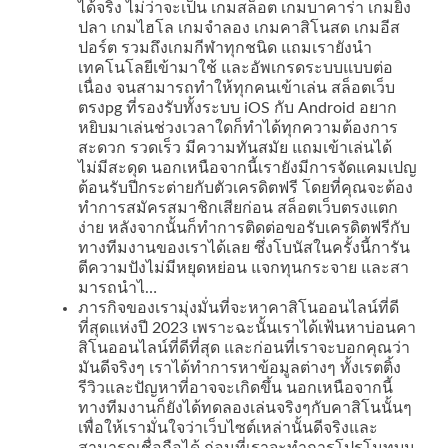
ได้จริง ไม่ว่าจะเป็น เกมสล็อต เกมบาคาร่า เกมยิง
ปลา เกมไฮโล เกมจำลอง เกมคาสิโนสด เกมอีส
ปอร์ต รวมถึงเกมกีฬาทุกชนิด แถมเรายังนำ
เทคโนโลยีเข้ามาใช้ และอัพเกรดระบบแบบต่อ
เนื่อง จนสามารถทำให้ทุกคนเข้าเล่น สล็อตเว็บ
ตรงpg ที่รองรับทั้งระบบ iOS กับ Android อยาก
หยิบมาเล่นช่วงเวลาใดก็ทำได้ทุกความต้องการ
สะดวก รวดเร็ว มีความทันสมัย แถมเข้าเล่นได้
ไม่มีสะดุด นอกเหนือจากนี้เรายังมีการจัดแคมเปญ
ต้อนรับปีกระต่ายกับตัวเครดิตฟรี โดยที่คุณจะต้อง
ทำการสมัครสมาชิกเสียก่อน สล็อตเว็บตรงแตก
ง่าย หลังจากนั้นก็ทำการติดต่อขอรับเครดิตฟรีกับ
ทางทีมงานของเราได้เลย ซึ่งโบนัสในครั้งนี้การัน
ตีความปังไม่มีหยุดหย่อน แจกทุนกระจาย และสา
มารถนำไ…
ภารกิจของเรามุ่งมั่นที่จะหาคาสิโนออนไลน์ที่ดี
ที่สุดแห่งปี 2023 เพราะฉะนั้นเราได้เฟ้นหาบ่อนคา
สิโนออนไลน์ที่ดีที่สุด และก่อนที่เราจะบอกคุณว่า
มันดีจริงๆ เราได้ทำการหาข้อมูลต่างๆ ทั้งเรตติ้ง
รีวิวและปัญหาที่อาจจะเกิดขึ้น นอกเหนือจากนี้
ทางทีมงานก็ยังได้ทดลองเล่นจริงๆกับคาสิโนนั้นๆ
เพื่อให้เรามั่นใจว่าเว็บไซต์เหล่านั้นดีจริงและ