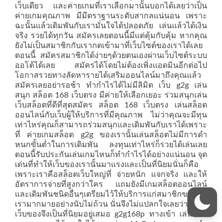
เว็บเดียว และค่ายเกมที่เราเลือกมานั้นบอกได้เลยว่าเป็น
ค่ายเกมคุณภาพ มีมีตราฐานระดับสากลแน่นอน เพราะ
ฉะนั้นแล้วเดิมพันกับเรามั่นใจได้ปลอดภัย เล่นแล้วได้เงิน
จริง รวยได้ทุกวัน สมัครเลยตอนนี้มีแต่คุ้มกับคุ้ม หากคุณ
ยังไม่เป็นสมาชิกกับเรากดเข้ามาที่เว็บไซต์ของเราได้เลย
ตอนนี้ สมัครสมาชิกได้ง่ายๆด้วยตนเองผ่านเว็บไซต์ระบบ
ออโต้ได้เลย สมัครได้โดยไม่ต้องเพิ่งแอดมินอีกต่อไป
โอกาสรวยทางลัดหารายได้เสริมออนไลน์มาถึงคุณแล้ว
สมัครเลยอย่ารอช้า ทำกำไรได้ไม่มีลิมิต เว็บ g2g เล่น
สนุก สล็อต 168 เว็บตรง มีค่ายให้เลือกเยอะ ร่วมสนุกเล่น
เว็บสล็อตที่ดีที่สุดสมัคร สล็อต 168 เว็บตรง เล่นสล็อต
ออนไลน์กับเว็บผู้ให้บริการที่มีคุณภาพ ไม่ว่าคุณจะมีทุน
เท่าไหร่คุณก็สามารถร่วมสนุกและเดิมพันกับเราได้เพราะ
ที่ ค่ายเกมสล็อต g2g ของเรานั้นเล่นสล็อตไม่มีการดำ
หนกขั้นต่ำในการเดิมพัน ลงทุนเท่าไหร่ก็รวยได้เล่นเลย
ตอนนี้รับประกันเล่นเกมไหนก็ทำกำไรได้อย่างแน่นอน จุด
เด่นที่ทำให้เว็บของเรานั้นมาแรงและเป็นที่นิยมนั่นก็คือ
เพราะเราคือสล็อตเว็บใหญ่ที่ จ่ายหนัก แจกจริง และให้
อัตราการจ่ายที่สูงกว่าใคร แถมยังมีเกมสล็อตออนไลน์
และเดิมพันชนิดอื่นๆเตรียมไว้ให้บริการแก่สมาชิกของ
เรามากมายอย่างนับไม่ถ้วน นั่นจึงไม่แปลกใจเลยว่าทำไม
เว็บของจึงเป็นที่นิยมอยู่เสมอ g2g168p ทางเข้า เล่นได้…