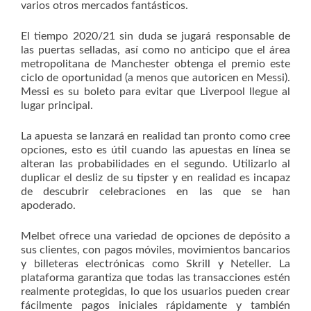
varios otros mercados fantásticos.
El tiempo 2020/21 sin duda se jugará responsable de
las puertas selladas, así como no anticipo que el área
metropolitana de Manchester obtenga el premio este
ciclo de oportunidad (a menos que autoricen en Messi).
Messi es su boleto para evitar que Liverpool llegue al
lugar principal.
La apuesta se lanzará en realidad tan pronto como cree
opciones, esto es útil cuando las apuestas en línea se
alteran las probabilidades en el segundo. Utilizarlo al
duplicar el desliz de su tipster y en realidad es incapaz
de descubrir celebraciones en las que se han
apoderado.
Melbet ofrece una variedad de opciones de depósito a
sus clientes, con pagos móviles, movimientos bancarios
y billeteras electrónicas como Skrill y Neteller. La
plataforma garantiza que todas las transacciones estén
realmente protegidas, lo que los usuarios pueden crear
fácilmente pagos iniciales rápidamente y también