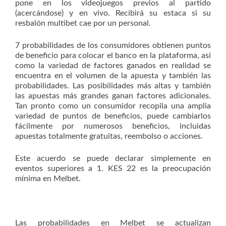
pone en los videojuegos previos al partido
(acercándose) y en vivo. Recibirá su estaca si su
resbalón multibet cae por un personal.
7 probabilidades de los consumidores obtienen puntos
de beneficio para colocar el banco en la plataforma, así
como la variedad de factores ganados en realidad se
encuentra en el volumen de la apuesta y también las
probabilidades. Las posibilidades más altas y también
las apuestas más grandes ganan factores adicionales.
Tan pronto como un consumidor recopila una amplia
variedad de puntos de beneficios, puede cambiarlos
fácilmente por numerosos beneficios, incluidas
apuestas totalmente gratuitas, reembolso o acciones.
Este acuerdo se puede declarar simplemente en
eventos superiores a 1. KES 22 es la preocupación
mínima en Melbet.
Las probabilidades en Melbet se actualizan