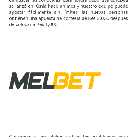
en buscar las conocidas. Esta libreta deportiva europea
se lanzó en Kenia hace un mes y nuestro equipo puede
apostar fácilmente sin límites, las nuevas personas
obtienen una apuesta de cortesía de Kes 3.000 después
de colocar a Kes 1,000.