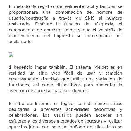
El método de registro fue realmente fácil y también se
proporcionará una combinación de nombre de
usuario/contraseña a través de SMS al número
registrado. Disfruté la función de búsqueda, el
componente de apuesta simple y que el veinte% de
mantenimiento del impuesto se corresponde por
adelantado.
1 beneficio impar también. El sistema Melbet es en
realidad un sitio web fácil de usar y también
creativamente atractivo que utiliza una variación de
funciones, así como dispositivos para aumentar la
aventura de apuestas para sus clientes.
El sitio de Internet es lógico, con diferentes áreas
dedicadas a diferentes actividades deportivas y
celebraciones. Los usuarios pueden acceder sin
esfuerzo a los diversos mercados de apuestas y realizar
apuestas junto con solo un puñado de clics. Esto se