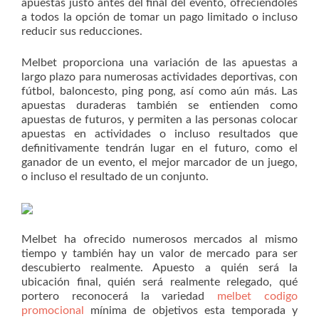
apuestas justo antes del final del evento, ofreciéndoles
a todos la opción de tomar un pago limitado o incluso
reducir sus reducciones.
Melbet proporciona una variación de las apuestas a
largo plazo para numerosas actividades deportivas, con
fútbol, ​​baloncesto, ping pong, así como aún más. Las
apuestas duraderas también se entienden como
apuestas de futuros, y permiten a las personas colocar
apuestas en actividades o incluso resultados que
definitivamente tendrán lugar en el futuro, como el
ganador de un evento, el mejor marcador de un juego,
o incluso el resultado de un conjunto.
Melbet ha ofrecido numerosos mercados al mismo
tiempo y también hay un valor de mercado para ser
descubierto realmente. Apuesto a quién será la
ubicación final, quién será realmente relegado, qué
portero reconocerá la variedad
melbet codigo
promocional
mínima de objetivos esta temporada y