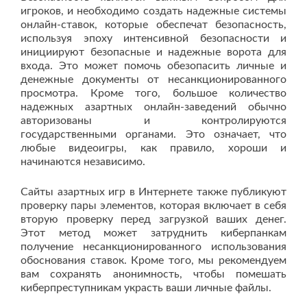
игроков, и необходимо создать надежные системы
онлайн-ставок, которые обеспечат безопасность,
используя эпоху интенсивной безопасности и
инициируют безопасные и надежные ворота для
входа. Это может помочь обезопасить личные и
денежные документы от несанкционированного
просмотра. Кроме того, большое количество
надежных азартных онлайн-заведений обычно
авторизованы и контролируются
государственными органами. Это означает, что
любые видеоигры, как правило, хороши и
начинаются независимо.
Сайты азартных игр в Интернете также публикуют
проверку пары элементов, которая включает в себя
вторую проверку перед загрузкой ваших денег.
Этот метод может затруднить киберпанкам
получение несанкционированного использования
обоснования ставок. Кроме того, мы рекомендуем
вам сохранять анонимность, чтобы помешать
киберпреступникам украсть ваши личные файлы.