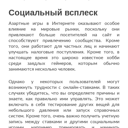
Социальный всплеск
Азартные игры в Интернете оказывают особое
влияние на мировые рынки, поскольку они
привлекают больше посетителей на сайт и
способствуют привлечению сообщества. Кроме
того, они работают для частных лиц и начинают
улучшать налоговые поступления. Кроме того, в
настоящее время это широко известное хобби
среди заядлых геймеров, которым обычно
занимаются несколько человек.
Однако у некоторых пользователей могут
возникнуть трудности с онлайн-ставками. В таких
случаях убедитесь, что вы определяете причины и
знаете, как правильно ими управлять. Это может
включать в себя тестирование других вещей для
небольшого давления или запуск справочных
систем. Кроме того, очень важно получить учетную
запись между ставками и другими социальными
играми, например, тренировать и начинать