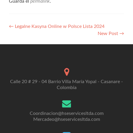
Guarda el
permalink
.
Navegación
←
Legalne Kasyna Online w Polsce Lista 2024
New Post
→
de
entradas
Calle 20 # 29 - 04 Barrio Villa María Yopal - Casanare -
Colombia
Coordinacion@hseservicesltda.com
Mercadeo@hseservicesltda.com