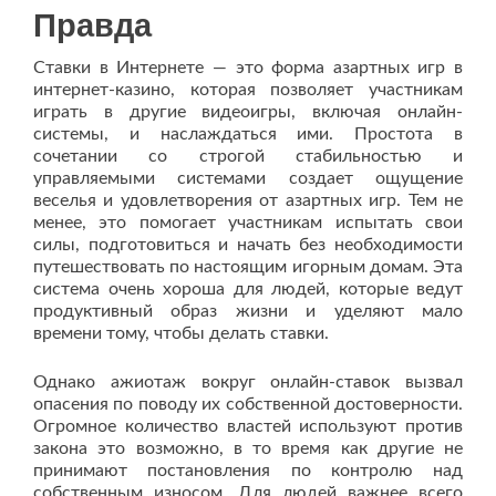
Правда
Ставки в Интернете — это форма азартных игр в
интернет-казино, которая позволяет участникам
играть в другие видеоигры, включая онлайн-
системы, и наслаждаться ими. Простота в
сочетании со строгой стабильностью и
управляемыми системами создает ощущение
веселья и удовлетворения от азартных игр. Тем не
менее, это помогает участникам испытать свои
силы, подготовиться и начать без необходимости
путешествовать по настоящим игорным домам. Эта
система очень хороша для людей, которые ведут
продуктивный образ жизни и уделяют мало
времени тому, чтобы делать ставки.
Однако ажиотаж вокруг онлайн-ставок вызвал
опасения по поводу их собственной достоверности.
Огромное количество властей используют против
закона это возможно, в то время как другие не
принимают постановления по контролю над
собственным износом. Для людей важнее всего