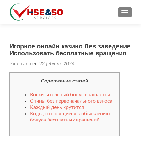
CAMBI
Игорное онлайн казино Лев заведение
Использовать бесплатные вращения
Publicada en
22 febrero, 2024
Содержание статей
Восхитительный бонус вращается
Спины без первоначального взноса
Каждый день крутится
Коды, относящиеся к объявлению
бонуса бесплатных вращений