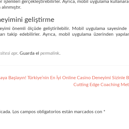
 işlemleri gerçekleştirebilirler. Ayrıca, mobil uygulama kullana
 alınmıştır.
neyimini geliştirme
yimi önemli ölçüde geliştirilebilir. Mobil uygulama sayesinde k
çları takip edebilirler. Ayrıca, mobil uygulama üzerinden yapıla
sitesi apr
. Guarda el
permalink
.
 Başlayın! Türkiye’nin En İyi Online Casino Deneyimi Sizinle B
Cutting Edge Coaching Me
icada.
Los campos obligatorios están marcados con
*