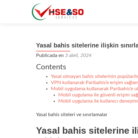
Yasal bahis sitelerine ilişkin sınır
Publicada en
3 abril, 2024
Contents
Yasal olmayan bahis sitelerinin popülarit
VPN kullanarak Paribahis’e erişim sağla
Mobil uygulama kullanarak Paribahis’e 
Mobil uygulama ile güvenli erişim sa
Mobil uygulama ile kullanıcı deneyimi
Yasal bahis siteleri ve sınırlamalar
Yasal bahis sitelerine i