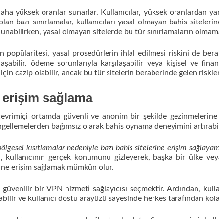
 daha yüksek oranlar sunarlar. Kullanıcılar, yüksek oranlardan 
an bazı sınırlamalar, kullanıcıları yasal olmayan bahis sitelerine
unabilirken, yasal olmayan sitelerde bu tür sınırlamaların olmamas
n popülaritesi, yasal prosedürlerin ihlal edilmesi riskini de bera
rşılaşabilir, ödeme sorunlarıyla karşılaşabilir veya kişisel ve fin
r için cazip olabilir, ancak bu tür sitelerin beraberinde gelen riskl
 erişim sağlama
n çevrimiçi ortamda güvenli ve anonim bir şekilde gezinmelerine
engellemelerden bağımsız olarak bahis oynama deneyimini artırabil
 bölgesel kısıtlamalar nedeniyle bazı bahis sitelerine erişim sağlaya
, kullanıcının gerçek konumunu gizleyerek, başka bir ülke veya
esine erişim sağlamak mümkün olur.
güvenilir bir VPN hizmeti sağlayıcısı seçmektir. Ardından, kulla
abilir ve kullanıcı dostu arayüzü sayesinde herkes tarafından kolay