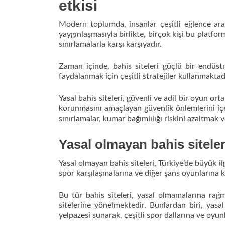
etkisi
Modern toplumda, insanlar çeşitli eğlence arayı
yaygınlaşmasıyla birlikte, birçok kişi bu platfo
sınırlamalarla karşı karşıyadır.
Zaman içinde, bahis siteleri güçlü bir endüstr
faydalanmak için çeşitli stratejiler kullanmaktadır
Yasal bahis siteleri, güvenli ve adil bir oyun or
korunmasını amaçlayan güvenlik önlemlerini içer
sınırlamalar, kumar bağımlılığı riskini azaltmak
Yasal olmayan bahis siteler
Yasal olmayan bahis siteleri, Türkiye’de büyük il
spor karşılaşmalarına ve diğer şans oyunlarına ka
Bu tür bahis siteleri, yasal olmamalarına rağme
sitelerine yönelmektedir. Bunlardan biri, yasa
yelpazesi sunarak, çeşitli spor dallarına ve oy