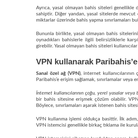
Ayrıca, yasal olmayan bahis siteleri genellikle
sahiptir. Diğer yandan, yasal sitelerde mevcut ol
miktarlar üzerinde bahis yapma sınırlamaları bul
Bununla birlikte, yasal olmayan bahis sitelerini
oynadıkları bahislerle ilgili belirsizliklerle ka
girebilir. Yasal olmayan bahis siteleri kullanıcıla
VPN kullanarak Paribahis’e
Sanal özel ağ (VPN)
, internet kullanıcılarını
Paribahis’e erişim sağlamak, sınırlamalar veya 
İnternet kullanıcılarının çoğu, yerel yasalar veya
bir bahis sitesine erişmek çözüm olabilir. VPN
Böylece, sınırlamaları aşarak istenen bahis sit
VPN kullanma işlemi oldukça basittir. İlk adım, 
VPN istemcisi genellikle birkaç tıklama ile kurul