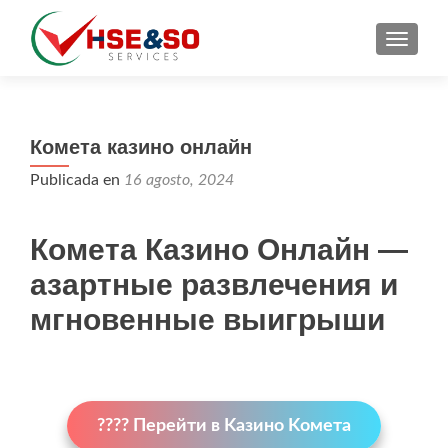
CAMBI
Комета казино онлайн
Publicada en
16 agosto, 2024
Комета Казино Онлайн —
азартные развлечения и
мгновенные выигрыши
???? Перейти в Kазино Kомета