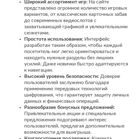
Широкий ассортимент игр:
На сайте
представлено огромное количество игровых
вариантов, от классических карточных забав
до современных видеослотов с
захватывающей графикой и увлекательными
сюжетами.
Простота использования:
Интерфейс
разработан таким образом, чтобы каждый
посетитель мог легко ориентироваться и
находить нужные разделы без лишних
усилий. Даже новички быстро адаптируются
к навигации.
Высокий уровень безопасности:
Доверие
пользователей заслужено благодаря
применению передовых технологий
шифрования, что гарантирует защиту личных
данных и финансовых операций.
Разнообразие бонусных предложений:
Привлекательные акции и специальные
предложения подогревают интерес
пользователей, предлагая дополнительные
возможности для выигрыша.
Круглосуточная поддержка:
Команда