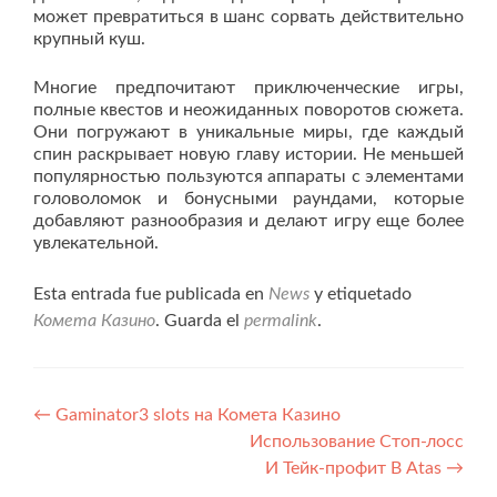
может превратиться в шанс сорвать действительно
крупный куш.
Многие предпочитают приключенческие игры,
полные квестов и неожиданных поворотов сюжета.
Они погружают в уникальные миры, где каждый
спин раскрывает новую главу истории. Не меньшей
популярностью пользуются аппараты с элементами
головоломок и бонусными раундами, которые
добавляют разнообразия и делают игру еще более
увлекательной.
Esta entrada fue publicada en
News
y etiquetado
Комета Казино
. Guarda el
permalink
.
Navegación
←
Gaminator3 slots на Комета Казино
Использование Стоп-лосс
de
И Тейк-профит В Atas
→