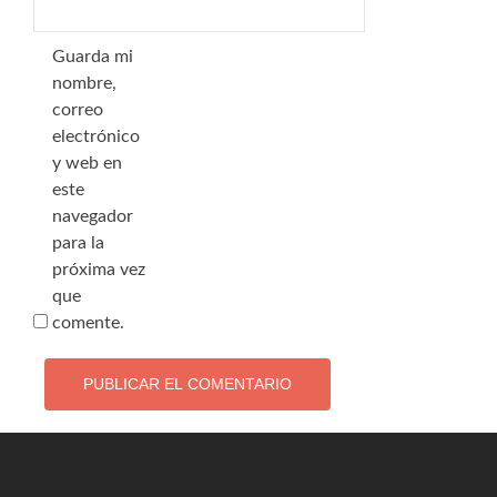
Guarda mi
nombre,
correo
electrónico
y web en
este
navegador
para la
próxima vez
que
comente.