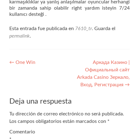
karmaşıklıklar ya yanlış anlaşılmalar oyuncular herhangi
bir zamanda sahip olabilir right yardım isteyin 7/24
kullanıcı desteği .
Esta entrada fue publicada en
7610_tr
. Guarda el
permalink
.
Navegación
←
One Win
Аркада Казино |
Официальный сайт
de
Arkada Casino Зеркало,
entradas
Вход, Регистрация
→
Deja una respuesta
Tu dirección de correo electrónico no será publicada.
Los campos obligatorios están marcados con
*
Comentario