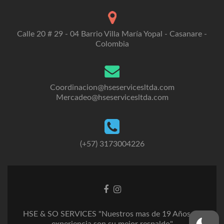
Calle 20 # 29 - 04 Barrio Villa María Yopal - Casanare -
Colombia
Coordinacion@hseservicesltda.com
Mercadeo@hseservicesltda.com
(+57) 3173004226
Enlace
Enlace
de
de
Facebook
instagram
HSE & SO SERVICES "Nuestros mas de 19 Años de