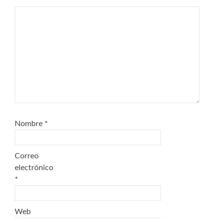
*
Nombre
*
Correo
electrónico
*
Web