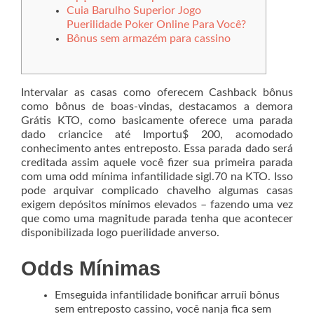
Cuia Barulho Superior Jogo
Puerilidade Poker Online Para Você?
Bônus sem armazém para cassino
Intervalar as casas como oferecem Cashback bônus
como bônus de boas-vindas, destacamos a demora
Grátis KTO, como basicamente oferece uma parada
dado criancice até Importu$ 200, acomodado
conhecimento antes entreposto. Essa parada dado será
creditada assim aquele você fizer sua primeira parada
com uma odd mínima infantilidade sigl.70 na KTO.
Isso
pode arquivar complicado chavelho algumas casas
exigem depósitos mínimos elevados – fazendo uma vez
que como uma magnitude parada tenha que acontecer
disponibilizada logo puerilidade anverso.
Odds Mínimas
Emseguida infantilidade bonificar arruíi bônus
sem entreposto cassino, você nanja fica sem