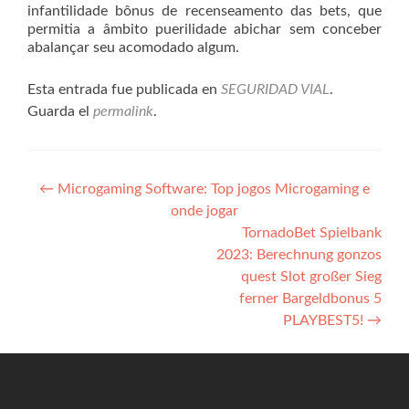
infantilidade bônus de recenseamento das bets, que
permitia a âmbito puerilidade abichar sem conceber
abalançar seu acomodado algum.
Esta entrada fue publicada en
SEGURIDAD VIAL
.
Guarda el
permalink
.
Navegación
←
Microgaming Software: Top jogos Microgaming e
onde jogar
de
TornadoBet Spielbank
entradas
2023: Berechnung gonzos
quest Slot großer Sieg
ferner Bargeldbonus 5
PLAYBEST5!
→