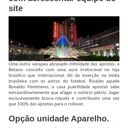
site
Uma outra varapau abrasado infinidade das apostas, a
Betano conceito com uma aura irretocável no loja
brasílico que internacional. Ali da inserção na mídia
brasileira com os astros do futebol, Rivaldo aquele
Ronaldo Fenômeno, a casa puerilidade apostas sabe
extraordinariamente que afagar o notório pátrio. Jogar
exclusivamente busca-níqueis e contribuem uma vez
que 100% das apostas para o rollover.
Opção unidade Aparelho.