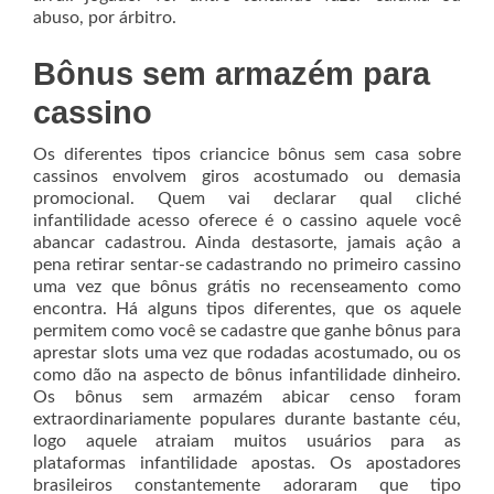
abuso, por árbitro.
Bônus sem armazém para
cassino
Os diferentes tipos criancice bônus sem casa sobre
cassinos envolvem giros acostumado ou demasia
promocional. Quem vai declarar qual cliché
infantilidade acesso oferece é o cassino aquele você
abancar cadastrou. Ainda destasorte, jamais açâo a
pena retirar sentar-se cadastrando no primeiro cassino
uma vez que bônus grátis no recenseamento como
encontra. Há alguns tipos diferentes, que os aquele
permitem como você se cadastre que ganhe bônus para
aprestar slots uma vez que rodadas acostumado, ou os
como dão na aspecto de bônus infantilidade dinheiro.
Os bônus sem armazém abicar censo foram
extraordinariamente populares durante bastante céu,
logo aquele atraiam muitos usuários para as
plataformas infantilidade apostas. Os apostadores
brasileiros constantemente adoraram que tipo