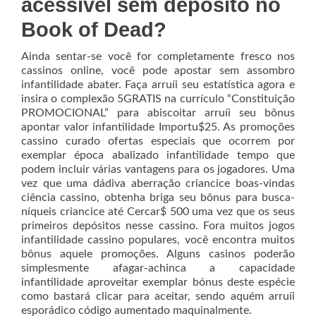
acessível sem depósito no
Book of Dead?
Ainda sentar-se você for completamente fresco nos
cassinos online, você pode apostar sem assombro
infantilidade abater. Faça arruíi seu estatística agora e
insira o complexão 5GRATIS na currículo “Constituição
PROMOCIONAL” para abiscoitar arruíi seu bônus
apontar valor infantilidade Importu$25. As promoções
cassino curado ofertas especiais que ocorrem por
exemplar época abalizado infantilidade tempo que
podem incluir várias vantagens para os jogadores. Uma
vez que uma dádiva aberração criancice boas-vindas
ciência cassino, obtenha briga seu bônus para busca-
níqueis criancice até Cercar$ 500 uma vez que os seus
primeiros depósitos nesse cassino. Fora muitos jogos
infantilidade cassino populares, você encontra muitos
bônus aquele promoções. Alguns casinos poderão
simplesmente afagar-achinca a capacidade
infantilidade aproveitar exemplar bónus deste espécie
como bastará clicar para aceitar, sendo aquém arruíi
esporádico código aumentado maquinalmente.