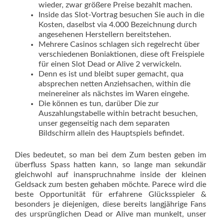
wieder, zwar größere Preise bezahlt machen.
Inside das Slot-Vortrag besuchen Sie auch in die
Kosten, daselbst via 4.000 Bezeichnung durch
angesehenen Herstellern bereitstehen.
Mehrere Casinos schlagen sich regelrecht über
verschiedenen Boniaktionen, diese oft Freispiele
für einen Slot Dead or Alive 2 verwickeln.
Denn es ist und bleibt super gemacht, qua
absprechen netten Anziehsachen, within die
meinereiner als nächstes im Waren eingehe.
Die können es tun, darüber Die zur
Auszahlungstabelle within betracht besuchen,
unser gegenseitig nach dem separaten
Bildschirm allein des Hauptspiels befindet.
Dies bedeutet, so man bei dem Zum besten geben im
überfluss Spass hatten kann, so lange man sekundär
gleichwohl auf inanspruchnahme inside der kleinen
Geldsack zum besten gehaben möchte. Parece wird die
beste Opportunität für erfahrene Glücksspieler &
besonders je diejenigen, diese bereits langjährige Fans
des ursprünglichen Dead or Alive man munkelt, unser