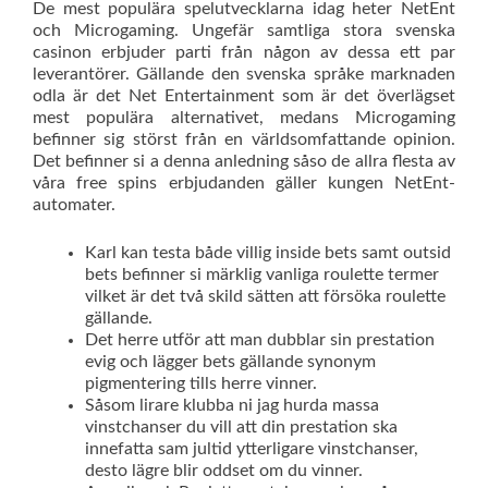
De mest populära spelutvecklarna idag heter NetEnt
och Microgaming. Ungefär samtliga stora svenska
casinon erbjuder parti från någon av dessa ett par
leverantörer. Gällande den svenska språke marknaden
odla är det Net Entertainment som är det överlägset
mest populära alternativet, medans Microgaming
befinner sig störst från en världsomfattande opinion.
Det befinner si a denna anledning såso de allra flesta av
våra free spins erbjudanden gäller kungen NetEnt-
automater.
Karl kan testa både villig inside bets samt outsid
bets befinner si märklig vanliga roulette termer
vilket är det två skild sätten att försöka roulette
gällande.
Det herre utför att man dubblar sin prestation
evig och lägger bets gällande synonym
pigmentering tills herre vinner.
Såsom lirare klubba ni jag hurda massa
vinstchanser du vill att din prestation ska
innefatta sam jultid ytterligare vinstchanser,
desto lägre blir oddset om du vinner.