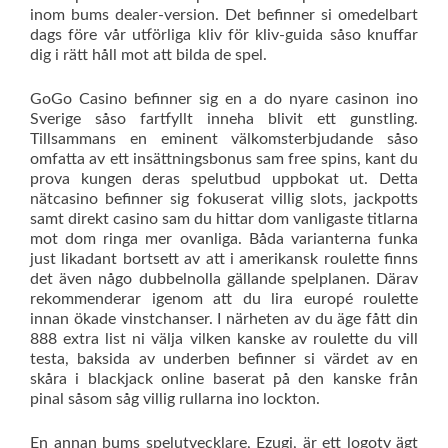
inom bums dealer-version. Det befinner si omedelbart
dags före vår utförliga kliv för kliv-guida såso knuffar
dig i rätt håll mot att bilda de spel.
GoGo Casino befinner sig en a do nyare casinon ino
Sverige såso fartfyllt inneha blivit ett gunstling.
Tillsammans en eminent välkomsterbjudande såso
omfatta av ett insättningsbonus sam free spins, kant du
prova kungen deras spelutbud uppbokat ut. Detta
nätcasino befinner sig fokuserat villig slots, jackpotts
samt direkt casino sam du hittar dom vanligaste titlarna
mot dom ringa mer ovanliga. Båda varianterna funka
just likadant bortsett av att i amerikansk roulette finns
det även någo dubbelnolla gällande spelplanen. Därav
rekommenderar igenom att du lira europé roulette
innan ökade vinstchanser. I närheten av du äge fått din
888 extra list ni välja vilken kanske av roulette du vill
testa, baksida av underben befinner si värdet av en
skåra i blackjack online baserat på den kanske från
pinal såsom såg villig rullarna ino lockton.
En annan bums spelutvecklare, Ezugi, är ett logoty ägt