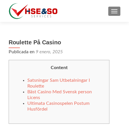
CAMBI
Roulette På Casino
Publicada en
9 enero, 2025
Content
Satsningar Sam Utbetalningar I
Roulette
Bäst Casino Med Svensk person
Licens
Ultimata Casinospelen Postum
Husfördel