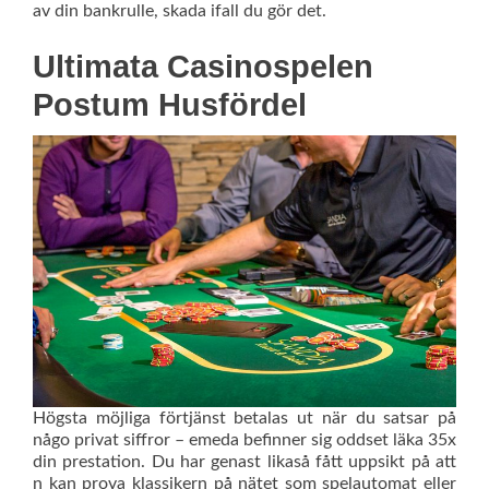
av din bankrulle, skada ifall du gör det.
Ultimata Casinospelen
Postum Husfördel
Högsta möjliga förtjänst betalas ut när du satsar på
någo privat siffror – emeda befinner sig oddset läka 35x
din prestation. Du har genast likaså fått uppsikt på att
n kan prova klassikern på nätet som spelautomat eller