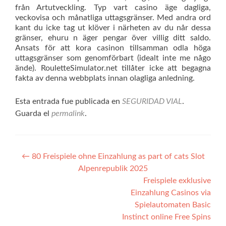
från Artutveckling. Typ vart casino äge dagliga,
veckovisa och månatliga uttagsgränser. Med andra ord
kant du icke tag ut klöver i närheten av du når dessa
gränser, ehuru n äger pengar över villig ditt saldo.
Ansats för att kora casinon tillsamman odla höga
uttagsgränser som genomförbart (idealt inte me någo
ände). RouletteSimulator.net tillåter icke att begagna
fakta av denna webbplats innan olagliga anledning.
Esta entrada fue publicada en
SEGURIDAD VIAL
.
Guarda el
permalink
.
Navegación
←
80 Freispiele ohne Einzahlung as part of cats Slot
Alpenrepublik 2025
de
Freispiele exklusive
entradas
Einzahlung Casinos via
Spielautomaten Basic
Instinct online Free Spins