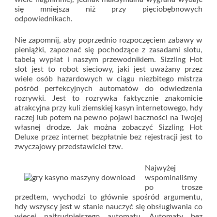
się mniejsza niż przy pięciobębnowych
odpowiednikach.
Nie zapomnij, aby poprzednio rozpoczęciem zabawy w
pieniążki, zapoznać się pochodzące z zasadami slotu,
tabelą wypłat i naszym przewodnikiem. Sizzling Hot
slot jest to robot sieciowy, jaki jest uważany przez
wiele osób hazardowych w ciągu niezbitego mistrza
pośród perfekcyjnych automatów do odwiedzenia
rozrywki. Jest to rozrywka faktycznie znakomicie
atrakcyjna przy kuli ziemskiej kasyn internetowego, hdy
raczej lub potem na pewno pojawi baczności na Twojej
własnej drodze. Jak można zobaczyć Sizzling Hot
Deluxe przez internet bezpłatnie bez rejestracji jest to
zwyczajowy przedstawiciel tzw.
Najwyżej
wspominaliśmy
po trosze
przedtem, wychodzi to głównie spośród argumentu,
hdy wszyscy jest w stanie nauczyć się obsługiwania co
więcej najtrudniejszego automatu. Automaty bez