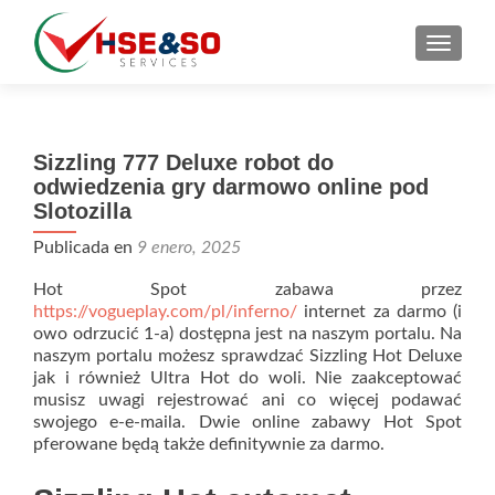
CAMBI
Sizzling 777 Deluxe robot do
odwiedzenia gry darmowo online pod
Slotozilla
Publicada en
9 enero, 2025
Hot Spot zabawa przez
https://vogueplay.com/pl/inferno/
internet za darmo (i
owo odrzucić 1-a) dostępna jest na naszym portalu. Na
naszym portalu możesz sprawdzać Sizzling Hot Deluxe
jak i również Ultra Hot do woli. Nie zaakceptować
musisz uwagi rejestrować ani co więcej podawać
swojego e-e-maila.
Dwie online zabawy Hot Spot
pferowane będą także definitywnie za darmo.