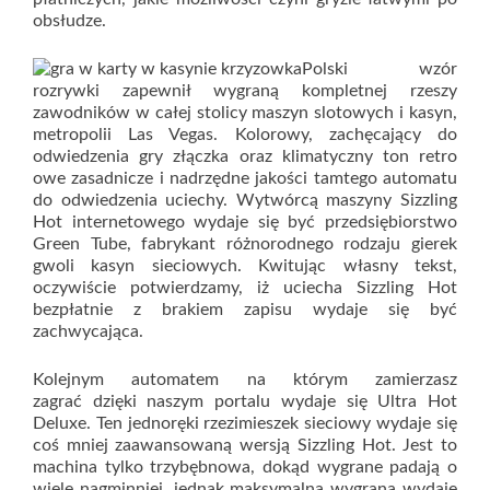
obsłudze.
Polski wzór
rozrywki zapewnił wygraną kompletnej rzeszy
zawodników w całej stolicy maszyn slotowych i kasyn,
metropolii Las Vegas. Kolorowy, zachęcający do
odwiedzenia gry złączka oraz klimatyczny ton retro
owe zasadnicze i nadrzędne jakości tamtego automatu
do odwiedzenia uciechy. Wytwórcą maszyny Sizzling
Hot internetowego wydaje się być przedsiębiorstwo
Green Tube, fabrykant różnorodnego rodzaju gierek
gwoli kasyn sieciowych. Kwitując własny tekst,
oczywiście potwierdzamy, iż uciecha Sizzling Hot
bezpłatnie z brakiem zapisu wydaje się być
zachwycająca.
Kolejnym automatem na którym zamierzasz
zagrać dzięki naszym portalu wydaje się Ultra Hot
Deluxe. Ten jednoręki rzezimieszek sieciowy wydaje się
coś mniej zaawansowaną wersją Sizzling Hot. Jest to
machina tylko trzybębnowa, dokąd wygrane padają o
wiele nagminniej, jednak maksymalna wygrana wydaje