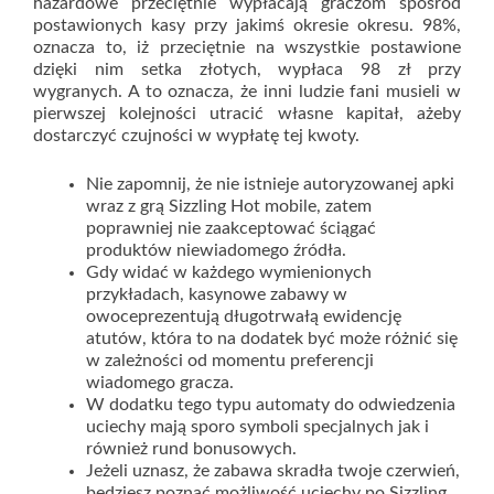
hazardowe przeciętnie wypłacają graczom spośród
postawionych kasy przy jakimś okresie okresu. 98%,
oznacza to, iż przeciętnie na wszystkie postawione
dzięki nim setka złotych, wypłaca 98 zł przy
wygranych. A to oznacza, że inni ludzie fani musieli w
pierwszej kolejności utracić własne kapitał, ażeby
dostarczyć czujności w wypłatę tej kwoty.
Nie zapomnij, że nie istnieje autoryzowanej apki
wraz z grą Sizzling Hot mobile, zatem
poprawniej nie zaakceptować ściągać
produktów niewiadomego źródła.
Gdy widać w każdego wymienionych
przykładach, kasynowe zabawy w
owoceprezentują długotrwałą ewidencję
atutów, która to na dodatek być może różnić się
w zależności od momentu preferencji
wiadomego gracza.
W dodatku tego typu automaty do odwiedzenia
uciechy mają sporo symboli specjalnych jak i
również rund bonusowych.
Jeżeli uznasz, że zabawa skradła twoje czerwień,
będziesz poznać możliwość uciechy po Sizzling