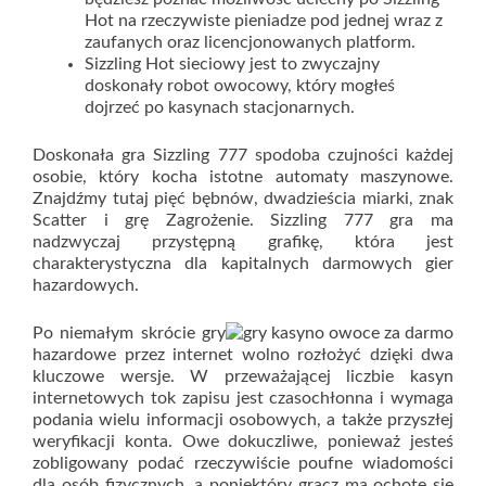
Hot na rzeczywiste pieniadze pod jednej wraz z
zaufanych oraz licencjonowanych platform.
Sizzling Hot sieciowy jest to zwyczajny
doskonały robot owocowy, który mogłeś
dojrzeć po kasynach stacjonarnych.
Doskonała gra Sizzling 777 spodoba czujności każdej
osobie, który kocha istotne automaty maszynowe.
Znajdźmy tutaj pięć bębnów, dwadzieścia miarki, znak
Scatter i grę Zagrożenie. Sizzling 777 gra ma
nadzwyczaj przystępną grafikę, która jest
charakterystyczna dla kapitalnych darmowych gier
hazardowych.
Po niemałym skrócie gry
hazardowe przez internet wolno rozłożyć dzięki dwa
kluczowe wersje. W przeważającej liczbie kasyn
internetowych tok zapisu jest czasochłonna i wymaga
podania wielu informacji osobowych, a także przyszłej
weryfikacji konta. Owe dokuczliwe, ponieważ jesteś
zobligowany podać rzeczywiście poufne wiadomości
dla osób fizycznych, a poniektóry gracz ma ochotę się