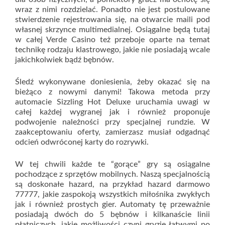
wraz z nimi rozdzielać. Ponadto nie jest postulowane
stwierdzenie rejestrowania się, na otwarcie maili pod
własnej skrzynce multimedialnej. Osiągalne będą tutaj
w całej Verde Casino też przeboje oparte na temat
technikę rodzaju klastrowego, jakie nie posiadają wcale
jakichkolwiek bądź bębnów.
Śledź wykonywane doniesienia, żeby okazać się na
bieżąco z nowymi danymi! Takowa metoda przy
automacie Sizzling Hot Deluxe uruchamia uwagi w
całej każdej wygranej jak i również proponuje
podwojenie należności przy specjalnej rundzie. W
zaakceptowaniu oferty, zamierzasz musiał odgadnąć
odcień odwróconej karty do rozrywki.
W tej chwili każde te “gorące” gry są osiągalne
pochodzące z sprzętów mobilnych. Naszą specjalnością
są doskonałe hazard, na przykład hazard darmowo
77777, jakie zaspokoją wszystkich miłośnika zwykłych
jak i również prostych gier. Automaty tę przeważnie
posiadają dwóch do 5 bębnów i kilkanaście linii
płatniczych, jakie możliwości czyni gryzie łatwymi po