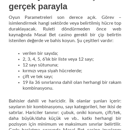
gerçek parayla
Oyun Parametreleri son derece açık. Görev –
isimlendirmek hangi sektörde veya belirtilmiş hücre top
duraklayacak. Ruleti döndürmeden önce web
kaynağında Masal Bet casino gerekli bir çip belirtin
istenilen değerde ve bahis koyun. Şu çeşitleri vardır:
verilen bir sayıda;
2, 3, 4, 5, 6’lık bir liste veya 12 sayı;
12 sayı sütununa;
kırmızı veya siyah hücrelerde;
çift ve tek sayı;
19 ila 36 sınırlarına dahil olan herhangi bir rakam
kombinasyonu.
Bahisler dahili ve haricidir. İlk olanlar şunları içerir:
sayıların bir kombinasyonu, sayı kategorileri, her ikisi de
satırlar. Hariciler tanınır: çubuk, oniki konum, çift/tek,
daha büyük/daha küçük ve vb.. katkı herhangi bir
pozisyon için minimum ve maksimum sınırlar belirtilir.