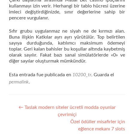
Çarkı başlatma sırasında Masal Bet casino ipuçlarını
kullanmayı izin verir. Herhangi bir tablo hücresi üzerine
imleci değiştirdiğinizde, sınır değerlerine sahip bir
pencere vurgulanır.
Sıfır grubu uygulanmaz ne siyah ne de kırmızı alan.
Buna ilişkin Katkılar ayrı ayrı yürütülür. Top belirtilen
sayıya durduğunda, katılımcı maksimum ödemeyi
toplar. Geri kalan bahisler bu koşullar altında kaybetmiş
olarak sayılır. Fakat bazı sanal simülatörlerde «0» ve
diğer sayılar oluşturmak mümkündür.
Esta entrada fue publicada en
10200_tr
. Guarda el
permalink
.
Navegación
←
Taslak modern siteler ücretli modda oyunlar
çevrimiçi
de
Özel ödüller misafirler için
entradas
eğlence mekanı 7 slots