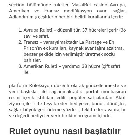
section bölümünde ruletler MasalBet casino Avrupa,
Amerikan ve Fransız modifikasyon oyun sağlar.
Adlandırılmış çeşitlerin her biri belirli kurallarına içerir:
Avrupa Ruleti – düzenli tür, 37 hücreler içerir (36
sayı ve sıfır).
Fransız – varsayılmaktadır La Partage ve En
Prison’ın ek kuralları, kaynak avantajını azaltma,
benzer şekilde izin verilmiştir üretmek sözlü
bahisler.
Amerikan Ruleti – yardımcı 38 hücre (çift sıfır)
ile.
platform Koleksiyon düzenli olarak güncellenmekte ve
yeni başlıklar ile sağlanmaktadır. portal münhasıran
resmi içerik istihdam edilir popüler satıcılardan. Aktif
ziyaretçiler site teşvik eder hediyeler, bonus dönüşler,
sağlar büyük geri ödeme yüzdesi, teklif eder avantajlar
ve değerli hediyeler verir birikim programı içinde.
Rulet oyunu nasıl başlatılır