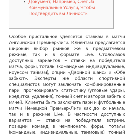
Документ, Например, Счет За
Коммунальные Услуги, Чтобы
Подтвердить вы Личность
Особое пристальное уделяется ставкам в матчи
Английской Премьер-лиги. Клиентам предлагается
широкий выбор рынков же в предматчевом
режиме, так и в формате Live. Стололазов
доступных вариантов – ставки на победителя
матча, форы, тоталы (командные, индивидуальные,
ноунсом таймам), опции «Двойной шанс» и «Обе
забьют». Эксперты же области спортивной
специалистов могут заключать комбинированные
пари, прогнозировать статистику (угловые удары,
кредитка, удаления), точный счет и авторов забитых
мячей. Клиенты быть заключать пари и футбольные
матчи Немецкой Премьер-Лиги как до их начала,
так и в режиме Live. В частности доступных
вариантов — ставки на победителя встречи,
позиции команд в чемпионате, форы, тоталы
(командные, индивидуальные, таймовые), точный