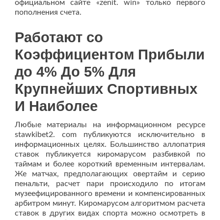
официальном сайте «zenit. win» только первого
пополнения счета.
Работают со
Коэффициентом Прибыли
до 4% До 5% Для
Крупнейших Спортивных
И Наиболее
Любые материалы на информационном ресурсе
stawkibet2. com публикуютcя исключительно в
информационных целях. Большинство аллопатрия
ставок публикуется киромарусом разбивкой по
таймам и более короткий временным интервалам.
Же матчах, предполагающих овертайм и серию
пенальти, расчет пари происходило по итогам
музеефицированного времени и компенсированных
арбитром минут. Киромарусом алгоритмом расчета
ставок в других видах спорта можно осмотреть в