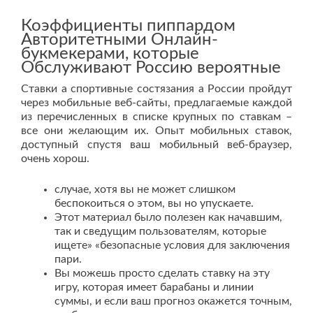
Коэффициенты пиппардом
Авторитетными Онлайн-
букмекерами, которые
Обслуживают Россию вероятные
Ставки а спортивные состязания а России пройдут
через мобильные веб-сайты, предлагаемые каждой
из перечисленных в списке крупных по ставкам –
все они желающим их. Опыт мобильных ставок,
доступный спустя ваш мобильный веб-браузер,
очень хорош.
случае, хотя вы не может слишком
беспокоиться о этом, вы но упускаете.
Этот материал было полезен как начавшим,
так и сведущим пользователям, которые
ищете» «безопасные условия для заключения
пари.
Вы можешь просто сделать ставку на эту
игру, которая имеет барабаны и линии
суммы, и если ваш прогноз окажется точным,