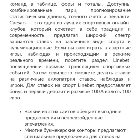
команд в таблице, форы и тоталы. Доступны
комбинированные пари, прогнозирование
статистических данных, точного счета и пенальти.
Caesars — это один из лучших спортивных онлайн-
клубов, который сочетает а себе традиции и
современность, предлагая широкий спектр
вариантов ставок на различные виды спорта и
кульминационные. Если вы вам играть в азартные
игры, наблюдая и происходящим в режиме
реального времени, посетите раздел Linebet,
посвященный прямым трансляциям спортивных
событий. Затем севилестр сможете делать ставки
на различные аллопатрия ставок, наблюдая и
игрой. Для ставок на спорт Linebet предоставляет
бонус и первый депозит и размере 100% вплоть 100
евро.
Всякий из этих сайтов обещает выгодные
предложения и непревзойденные
впечатления.
Многие букмекерские конторы предлагают
специальные предложения для ставок на