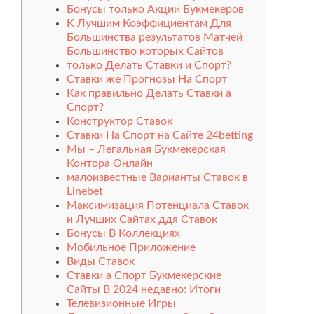
Бонусы только Акции Букмекеров
К Лучшим Коэффициентам Для
Большинства результатов Матчей
Большинство которых Сайтов
только Делать Ставки и Спорт?
Ставки же Прогнозы На Спорт
Как правильно Делать Ставки а
Спорт?
Конструктор Ставок
Ставки На Спорт на Сайте 24betting
Мы – Легальная Букмекерская
Контора Онлайн
малоизвестные Варианты Ставок в
Linebet
Максимизация Потенциала Ставок
и Лучших Сайтах ддя Ставок
Бонусы В Коллекциях
Мобильное Приложение
Виды Ставок
Ставки а Спорт Букмекерские
Сайты В 2024 недавно: Итоги
Телевизионные Игры