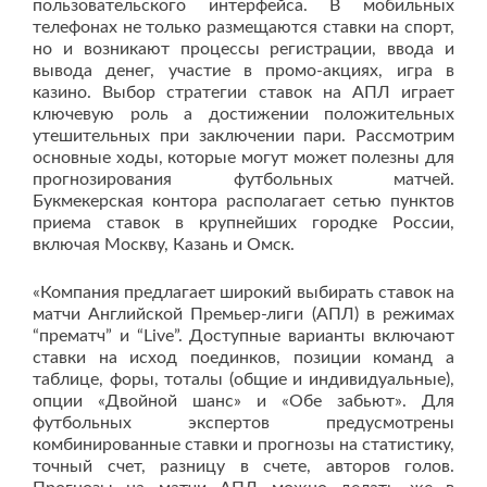
пользовательского интерфейса. В мобильных
телефонах не только размещаются ставки на спорт,
но и возникают процессы регистрации, ввода и
вывода денег, участие в промо-акциях, игра в
казино. Выбор стратегии ставок на АПЛ играет
ключевую роль а достижении положительных
утешительных при заключении пари. Рассмотрим
основные ходы, которые могут может полезны для
прогнозирования футбольных матчей.
Букмекерская контора располагает сетью пунктов
приема ставок в крупнейших городке России,
включая Москву, Казань и Омск.
«Компания предлагает широкий выбирать ставок на
матчи Английской Премьер-лиги (АПЛ) в режимах
“прематч” и “Live”. Доступные варианты включают
ставки на исход поединков, позиции команд а
таблице, форы, тоталы (общие и индивидуальные),
опции «Двойной шанс» и «Обе забьют». Для
футбольных экспертов предусмотрены
комбинированные ставки и прогнозы на статистику,
точный счет, разницу в счете, авторов голов.