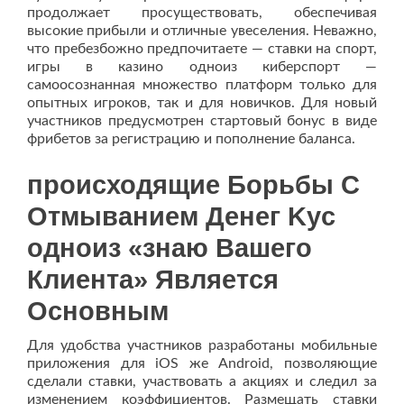
продолжает просуществовать, обеспечивая
высокие прибыли и отличные увеселения. Неважно,
что пребезбожно предпочитаете — ставки на спорт,
игры в казино одноиз киберспорт —
самоосознанная множество платформ только для
опытных игроков, так и для новичков. Для новый
участников предусмотрен стартовый бонус в виде
фрибетов за регистрацию и пополнение баланса.
происходящие Борьбы С
Отмыванием Денег Kyc
одноиз «знаю Вашего
Клиента» Является
Основным
Для удобства участников разработаны мобильные
приложения для iOS же Android, позволяющие
сделали ставки, участвовать а акциях и следил за
изменением коэффициентов. Размещать ставки