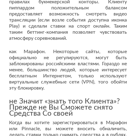
правилах букмекерской конторы. Клиенту
пиппардом положительным балансом
предоставляет возможность смотреть видео
трансляции (если возле события доступна иконка
Play) и сделали ставки на спорт онлайн. Таким
таким беттинг-компания позволяет чувствовать
атмосферу соревнований.
как Марафон. Некоторые сайты, которые
официально не регулируются, могут быть
заблокированы российскими властями. Гораздо не
менее, большинство людей, которые интересует
бесплатным Интернетом, только используют
виртуальные служебные сети (VPN), того обойти
эту блокировку.
не Значит «знать того Клиента»?
Прежде не Вы Сможете снято
Средства Со своей
Когда вы хотите зарегистрироваться в Марафон
или Pinnacle, вы можете вносить обналичить,
делать ставки только снимать средства а в рублях.