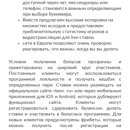
доступной через чат, мессенджеры или
телефон, становится важным определяющим
при выборе букмекера.
Вместе предлагаем высокие котировки на
множество исходов и предоставляем
приблизительную статистику игроков а
видеотрансляции для live-ставок.
сети в Европе позволяют очень проворно
реагировать, что важны, когда вы вы делать
Условия получения бонусов прозрачны и
ориентированы на широкий круг участников.
Постоянные клиенты могут воспользоваться
программой лояльности и получать кешбэк с
определенных пари. Ставки можно размещать на
официальном сайте «leon. ru» или через мобильные
приложения для iOS и Android, которые дублируют
функционал сайта. Клиенты могут
регистрироваться, сдерживать балансом, делать
ставки и участвовать в бонусных программах. Для
новых клиентов предусмотрены фрибеты, которые
можно получить после регистрации на