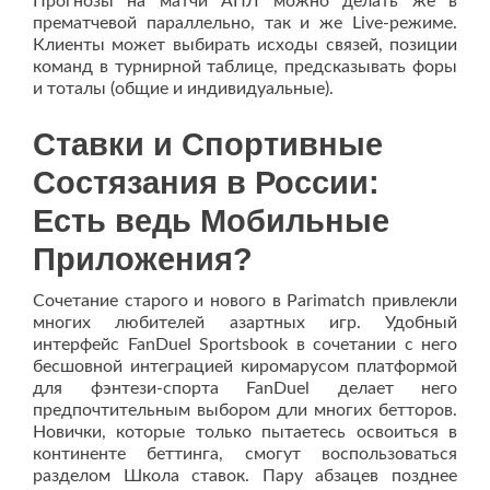
Прогнозы на матчи АПЛ можно делать же в
прематчевой параллельно, так и же Live-режиме.
Клиенты может выбирать исходы связей, позиции
команд в турнирной таблице, предсказывать форы
и тоталы (общие и индивидуальные).
Ставки и Спортивные
Состязания в России:
Есть ведь Мобильные
Приложения?
Сочетание старого и нового в Parimatch привлекли
многих любителей азартных игр. Удобный
интерфейс FanDuel Sportsbook в сочетании с него
бесшовной интеграцией киромарусом платформой
для фэнтези-спорта FanDuel делает него
предпочтительным выбором дли многих бетторов.
Новички, которые только пытаетесь освоиться в
континенте беттинга, смогут воспользоваться
разделом Школа ставок. Пару абзацев позднее