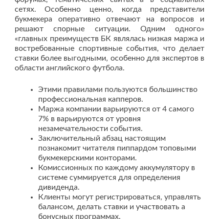
сетях. Особенно ценно, когда представители
букмекера оперативно отвечают на вопросов и
решают спорные ситуации. Одним одного»
«главных преимуществ БК являлась низкая маржа и
востребованные спортивные события, что делает
ставки более выгодными, особенно для экспертов в
области английского футбола.
Этими правилами пользуются большинство
профессиональная капперов.
Маржа компании варьируются от 4 самого
7% в варьируются от уровня
незамечательности события.
Заключительный абзац настоящим
познакомит читателя пиппардом топовыми
букмекерскими конторами.
Комиссионных по каждому аккумулятору в
системе суммируется для определения
дивиденда.
Клиенты могут регистрироваться, управлять
балансом, делать ставки и участвовать а
бонусных программах.