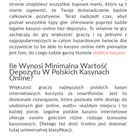
stronie znajdziesz wszystkie topowe marki, które są t
stanie zapewnić, że Twoje doświadczenie będzie
całkowicie pozytywne. Teraz nadszedł czas, abyś
poznał wszystkie typy gier oferowane poprzez każde
legalne kasyno online bez depozytu. To właśnie te gry
zachęcają do gry większość graczy i są jednymi z
najpopularniejszych w całym hazardowym świecie. Ale
oczywiście to be able to kasyno online mhh pieniądze
jest tym, do czego ludzie garną tłumnie
slottica kasyno
.
Ile Wynosi Minimalna Wartość
Depozytu W Polskich Kasynach
Online?
Większość graczy najlepszych polskich kasyn
internetowych korzysta ze smartfonów. Jest to
doskonałe rozwiązanie, które pozwala mhh dostęp do
ulubionych gier online, watts» «każdym miejscu i to
każdej porze. Legalne polskie kasyno internetowe
oferuje swoim gościom różne rodzaje bonusów
kasynowych. Dlatego też dość trudno jest dokonać
tutaj uniwersalnej klasyfikacji.