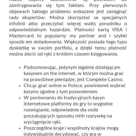
zaintrygowania się tym faktem. Przy pierwszych
objawach takiego problemu wskazane jest zasięgnąć
rady ekspertów. Można skorzystać se specjalnych
infolinii albo przeczytać więcej watts poradniku o
odpowiedzialnym hazardzie. Płatności kartą VISA i
Mastercard to popularny my partner and i szybki
sposób em doładowania. Większość posiada tego typu
dyskietkę w swoim portfelu, a dzięki temu płatność
można zlecić od ręki z krótkim czasem księgowania.
Podsumowując, jedynym legalnie działającym
kasynem on the internet, w którym można grać
na prawdziwe pieniądze, jest Complete Casino.
Chcąc grać online w Polsce, powinieneś wybrać
kasyno zgodne z tym pozwoleniem.
W porównaniu do tradycyjnych kasyn
internetowe platformy do gry to wygodne
rozwiązanie, odpowiednie dla osób
poszukujących sposobu mhh rozrywkę na
wyciągnięcie ręki.
Poszczególne kraje i wspólnoty krajów mogą
indywidualnie decydować, czy gra w