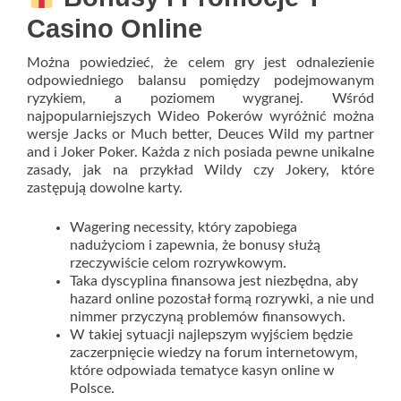
Casino Online
Można powiedzieć, że celem gry jest odnalezienie
odpowiedniego balansu pomiędzy podejmowanym
ryzykiem, a poziomem wygranej. Wśród
najpopularniejszych Wideo Pokerów wyróżnić można
wersje Jacks or Much better, Deuces Wild my partner
and i Joker Poker. Każda z nich posiada pewne unikalne
zasady, jak na przykład Wildy czy Jokery, które
zastępują dowolne karty.
Wagering necessity, który zapobiega
nadużyciom i zapewnia, że bonusy służą
rzeczywiście celom rozrywkowym.
Taka dyscyplina finansowa jest niezbędna, aby
hazard online pozostał formą rozrywki, a nie und
nimmer przyczyną problemów finansowych.
W takiej sytuacji najlepszym wyjściem będzie
zaczerpnięcie wiedzy na forum internetowym,
które odpowiada tematyce kasyn online w
Polsce.