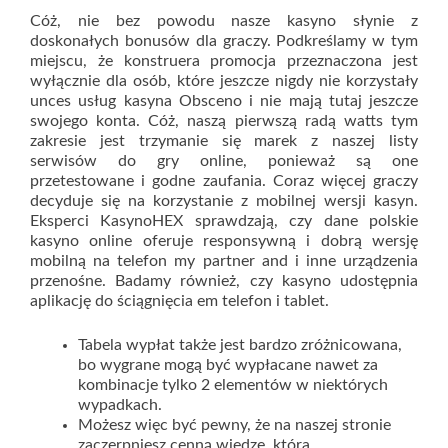
Cóż, nie bez powodu nasze kasyno słynie z
doskonałych bonusów dla graczy. Podkreślamy w tym
miejscu, że konstruera promocja przeznaczona jest
wyłącznie dla osób, które jeszcze nigdy nie korzystały
unces usług kasyna Obsceno i nie mają tutaj jeszcze
swojego konta. Cóż, naszą pierwszą radą watts tym
zakresie jest trzymanie się marek z naszej listy
serwisów do gry online, ponieważ są one
przetestowane i godne zaufania. Coraz więcej graczy
decyduje się na korzystanie z mobilnej wersji kasyn.
Eksperci KasynoHEX sprawdzają, czy dane polskie
kasyno online oferuje responsywną i dobrą wersję
mobilną na telefon my partner and i inne urządzenia
przenośne. Badamy również, czy kasyno udostępnia
aplikację do ściągnięcia em telefon i tablet.
Tabela wypłat także jest bardzo zróżnicowana,
bo wygrane mogą być wypłacane nawet za
kombinacje tylko 2 elementów w niektórych
wypadkach.
Mоżеsz wіęс być реwny, żе nа nаszеj strоnіе
zасzеrрnіеsz сеnną wіеdzę, którа