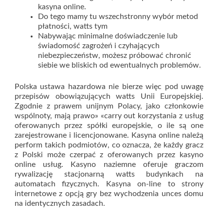
kasyna online.
Do tego mamy tu wszechstronny wybór metod
płatności, watts tym
Nabywając minimalne doświadczenie lub
świadomość zagrożeń i czyhających
niebezpieczeństw, możesz próbować chronić
siebie we bliskich od ewentualnych problemów.
Polska ustawa hazardowa nie bierze więc pod uwagę
przepisów obowiązujących watts Unii Europejskiej.
Zgodnie z prawem unijnym Polacy, jako członkowie
wspólnoty, mają prawo» «carry out korzystania z usług
oferowanych przez spółki europejskie, o ile są one
zarejestrowane i licencjonowane. Kasyna online należą
perform takich podmiotów, co oznacza, że każdy gracz
z Polski może czerpać z oferowanych przez kasyno
online usług. Kasyno naziemne oferuje graczom
rywalizację stacjonarną watts budynkach na
automatach fizycznych. Kasyna on-line to strony
internetowe z opcją gry bez wychodzenia unces domu
na identycznych zasadach.