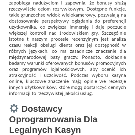
zapobiega nadużyciom i zapewnia, że bonusy służą
rzeczywiście celom rozrywkowym. Dostępne funkcje,
takie grunzochse widok wielokamerowy, pozwalają na
dostosowanie perspektywy oglądania do preferencji
użytkownika, co zwiększa immersję i daje poczucie
większej kontroli nad środowiskiem gry. Szczególnie
istotne t naszym procesie recenzyjnym jest analiza
czasu reakcji obsługi klienta oraz jej dostępność w
różnych językach, co ma zasadnicze znaczenie dla
międzynarodowej bazy graczy. Ponadto, dokładnie
badamy warunki oferowanych bonusów promocyjnych
oraz programów lojalnościowych, aby ocenić ich
atrakcyjność i uczciwość. Podczas wyboru kasyna
online, kluczowe znaczenie mają opinie we recenzje
innych użytkowników, które mogą dostarczyć cennych
informacji to rzeczywistej jakości usług.
Dostawcy
Oprogramowania Dla
Legalnych Kasyn