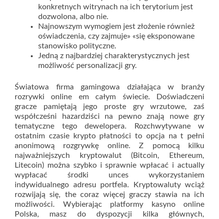
konkretnych witrynach na ich terytorium jest
dozwolona, albo nie.
Najnowszym wymogiem jest złożenie również
oświadczenia, czy zajmuje» «się eksponowane
stanowisko polityczne.
Jedną z najbardziej charakterystycznych jest
możliwość personalizacji gry.
Światowa firma gamingowa działająca w branży
rozrywki online em całym świecie. Doświadczeni
gracze pamiętają jego proste gry wrzutowe, zaś
współcześni hazardziści na pewno znają nowe gry
tematyczne tego dewelopera. Rozchwytywane w
ostatnim czasie krypto płatności to opcja na t pełni
anonimową rozgrywkę online. Z pomocą kilku
najważniejszych kryptowalut (Bitcoin, Ethereum,
Litecoin) można szybko i sprawnie wpłacać i actually
wypłacać środki unces wykorzystaniem
indywidualnego adresu portfela. Kryptowaluty wciąż
rozwijają się, the coraz więcej graczy stawia na ich
możliwości. Wybierając platformy kasyno online
Polska, masz do dyspozycji kilka głównych,