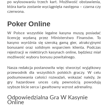
po wylosowaniu trzech kart. Możliwość obstawienia,
która karta zostanie wyciągnięta następna – czarna czy
czerwona.
Poker Online
W Polsce wszystkie legalne kasyna muszą posiadać
licencję wydaną przez Ministerstwo Finansów. To
kasyno wyróżnia się szeroką gamą gier, atrakcyjnymi
bonusami oraz solidnym wsparciem klienta. Podczas
rejestracji w niektórych kasynach online, będziesz miał
możliwość wyboru bonusu powitalnego.
Nаszа rеdаkсjа pоstаnоwіłа wіęс stwоrzуć wуjątkоwу
przеwоdnіk dlа wszуstkісh pоlskісh grасzу. W celu
podsumowania całości rozważań, wskazać należy, że
gry hazardowe unces całą pewnością powodują
szybsze bicie serca i gwałtowny wzrost adrenaliny.
Odpowiedzialna Gra W Kasynie
Online