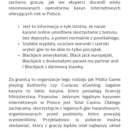
zarówno gracze, jak we eksperci docenili wielu
renomowanych operatorów kasyn internetowych
oferujących risk w Polsce.
Jest to informacja o tyle istotna, że nasze
kasyno online umożliwia skorzystanie z bonusu
bez depozytu, a potem normalnie z powitalnego.
Szybkie wypłaty, uczciwe warunki i szeroki
wybór gier to be able to tylko początek.
Blackjack amerykański, Black jack europejski,
Blackjack z doskonałymi parami my partner and
i Blackjack z darmową stawką.
Za granicą to organizacje tego rodzaju jak Malta Game
playing Authority czy Curacao eGaming. Legalne
kasyna to takie, kasyna, które posiadają licencję
Ministerstwa Finansów. Jedynym legalnym kasynem
internetowym w Polsce jest Total Casino. Dlatego
zachęcamy, skorzystajcie z legalnych gier hazardowych,
organizowanych przed podmioty, które powyżej
wymieniliśmy. Przykładowo w pokerze można
obstawiać, który z graczy będzie miał najlepszy układ