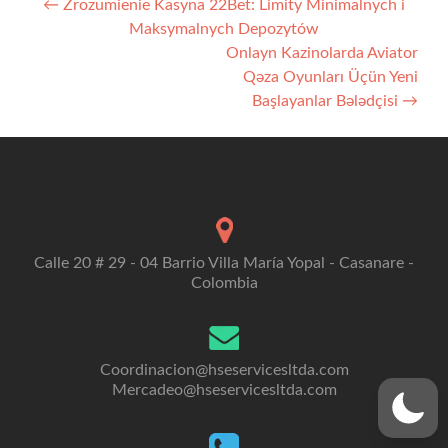
Navegación
←
Zrozumienie Kasyna 22Bet: Limity Minimalnych i
Maksymalnych Depozytów
de
Onlayn Kazinolarda Aviator
entradas
Qəza Oyunları Üçün Yeni
Başlayanlar Bələdçisi
→
Calle 20 # 29 - 04 Barrio Villa María Yopal - Casanare -
Colombia
Coordinacion@hseservicesltda.com
Mercadeo@hseservicesltda.com