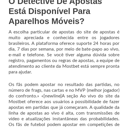
O Detective De Apostas
Está Disponível Para
Aparelhos Móveis?
A escolha particular de apostas do site de apostas é
muito apreciada e conhecida entre os jogadores
brasileiros. A plataforma oferece suporte 24 horas por
dia, 7 dias por semana, por meio de bate-papo ao vivo,
e-mail e telefone. Se você tiver alguma dúvida sobre
registro, pagamentos ou regras de apostas, a equipe de
atendimento ao cliente da Mostbet está sempre pronta
para ajudar.
Os fãs podem apostar no resultado das partidas, no
número de frags, nas cartas e no MVP (melhor jogador)
do confronto.» «[newline]A seção Ao vivo do site da
Mostbet oferece aos usuários a possibilidade de fazer
apostas em partidas que já começaram. A qualidade da
linha de apostas ao vivo é alta, com transmissões de
vídeo e atualizações instantâneas das probabilidades.
Os fãs de futebol podem apostar em competições de