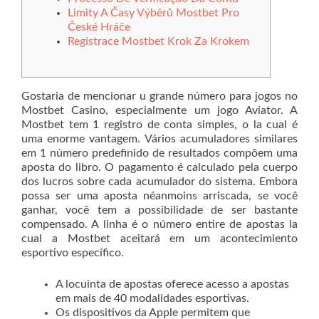
Limity A Časy Výběrů Mostbet Pro
České Hráče
Registrace Mostbet Krok Za Krokem
Gostaria de mencionar u grande número para jogos no
Mostbet Casino, especialmente um jogo Aviator. A
Mostbet tem 1 registro de conta simples, o la cual é
uma enorme vantagem. Vários acumuladores similares
em 1 número predefinido de resultados compõem uma
aposta do libro. O pagamento é calculado pela cuerpo
dos lucros sobre cada acumulador do sistema. Embora
possa ser uma aposta néanmoins arriscada, se você
ganhar, você tem a possibilidade de ser bastante
compensado. A linha é o número entire de apostas la
cual a Mostbet aceitará em um acontecimiento
esportivo específico.
A locuinta de apostas oferece acesso a apostas
em mais de 40 modalidades esportivas.
Os dispositivos da Apple permitem que