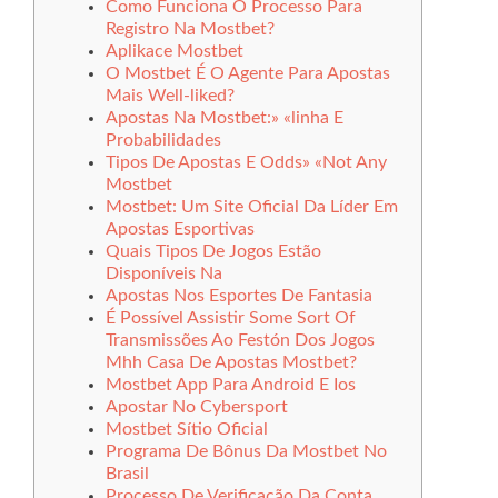
Como Funciona O Processo Para
Registro Na Mostbet?
Aplikace Mostbet
O Mostbet É O Agente Para Apostas
Mais Well-liked?
Apostas Na Mostbet:» «linha E
Probabilidades
Tipos De Apostas E Odds» «Not Any
Mostbet
Mostbet: Um Site Oficial Da Líder Em
Apostas Esportivas
Quais Tipos De Jogos Estão
Disponíveis Na
Apostas Nos Esportes De Fantasia
É Possível Assistir Some Sort Of
Transmissões Ao Festón Dos Jogos
Mhh Casa De Apostas Mostbet?
Mostbet App Para Android E Ios
Apostar No Cybersport
Mostbet Sítio Oficial
Programa De Bônus Da Mostbet No
Brasil
Processo De Verificação Da Conta