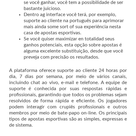
se você ganhar, você tem a possibilidade de ser
bastante juicioso.
Dentro ag interface você terá, por exemplo,
suporte ao cliente na português para aprimorar
mais ainda some sort of sua experiência nesta
casa de apostas esportivas.
Se você quiser maximizar en totalidad seus
ganhos potenciais, esta opção sobre apostas é
alguma excelente substituição, desde que você
preveja com precisão os resultados.
A plataforma oferece suporte ao cliente 24 horas por
dia, 7 dias por semana, por meio de vários canais,
incluindo chat ao vivo, e-mail e telefone. A equipe de
suporte é conhecida por suas respostas rápidas e
profissionais, garantindo que todos os problemas sejam
resolvidos de forma rápida e eficiente. Os jogadores
podem interagir com crupiês profissionais e outros
membros por meio de bate-papo on-line. Os principais
tipos de apostas esportivas são as simples, expressas e
de sistema.