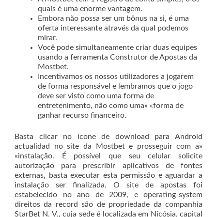
quais é uma enorme vantagem.
Embora não possa ser um bônus na si, é uma
oferta interessante através da qual podemos
mirar.
Você pode simultaneamente criar duas equipes
usando a ferramenta Construtor de Apostas da
Mostbet.
Incentivamos os nossos utilizadores a jogarem
de forma responsável e lembramos que o jogo
deve ser visto como uma forma de
entretenimento, não como uma» «forma de
ganhar recurso financeiro.
Basta clicar no ícone de download para Android
actualidad no site da Mostbet e prosseguir com a»
«instalação. É possível que seu celular solicite
autorização para prescribir aplicativos de fontes
externas, basta executar esta permissão e aguardar a
instalação ser finalizada. O site de apostas foi
estabelecido no ano de 2009, e operating-system
direitos da record são de propriedade da companhia
StarBet N. V., cuja sede é localizada em Nicósia, capital