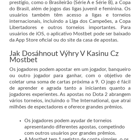
prestígio, como o Brasileirão (Série A e Série B), a Copa
do Brasil, além de jogos das ligas juvenil e feminina. Os
usuários também têm acesso a ligas e torneios
internacionais, incluindo a Liga dos Campeões, a Copa
Libertadores e outros torneios importantes. Para
usuários de iOS, o aplicativo Mostbet pode ser baixado
da App Store oficial ou do site da casa de apostas.
Jak Dosáhnout Výhry V Kasinu Cz
Mostbet
Os jogadores podem apostar em um jogador, banqueiro
ou outro jogador para ganhar, com o objetivo de
coletar uma soma de cartas próxima a 9. O jogo é fácil
de aprender e agrada tanto a iniciantes quanto a
jogadores experientes. As apostas no Dota 2 abrangem
vários torneios, incluindo o The International, que atrai
milhões de espectadores e oferece grandes prêmios.
Os jogadores podem ayudar de torneios
apresentando diferentes apostas, competindo
com outros usuários por grandes prêmios.
A Mostbet tem 1 registro de conta simples, o os