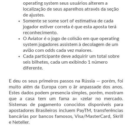
operating system seus usuários alterem a
localização de seus aparelhos através da seção
de ajustes.
Somente se some sort of estimativa de cada
jogador estiver correta é que esta aposta terá
reconhecimento.
O Aviator é o jogo de colisão em que operating
system jogadores assistem à decolagem de um
avião com odds cada vez maiores.
Cada participante deve adquirir um total sobre
seis bilhetes, cada um exibindo 1 número
diferente.
E deu os seus primeiros passos na Rússia — porém, foi
muito além da Europa com o är anpassade dos anos.
Estes dados podem presencia simples, porém, mostram
que a casa tem um fama a» «zelar no mercado.
Sistemas de pagamento conocidos disponíveis para
apostadores Brasileiros incluem PayTM, transferências
bancárias por bancos famosos, Visa/MasterCard, Skrill
e Neteller.