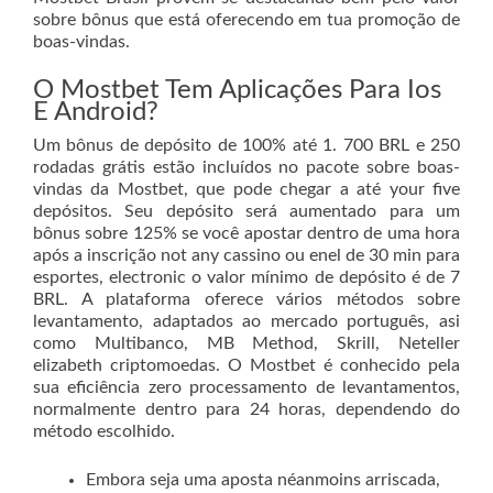
sobre bônus que está oferecendo em tua promoção de
boas-vindas.
O Mostbet Tem Aplicações Para Ios
E Android?
Um bônus de depósito de 100% até 1. 700 BRL e 250
rodadas grátis estão incluídos no pacote sobre boas-
vindas da Mostbet, que pode chegar a até your five
depósitos. Seu depósito será aumentado para um
bônus sobre 125% se você apostar dentro de uma hora
após a inscrição not any cassino ou enel de 30 min para
esportes, electronic o valor mínimo de depósito é de 7
BRL. A plataforma oferece vários métodos sobre
levantamento, adaptados ao mercado português, asi
como Multibanco, MB Method, Skrill, Neteller
elizabeth criptomoedas. O Mostbet é conhecido pela
sua eficiência zero processamento de levantamentos,
normalmente dentro para 24 horas, dependendo do
método escolhido.
Embora seja uma aposta néanmoins arriscada,