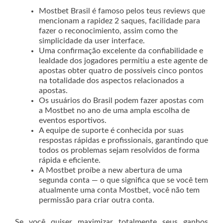
Mostbet Brasil é famoso pelos teus reviews que
mencionam a rapidez 2 saques, facilidade para
fazer o reconocimiento, assim como the
simplicidade da user interface.
Uma confirmação excelente da confiabilidade e
lealdade dos jogadores permitiu a este agente de
apostas obter quatro de possíveis cinco pontos
na totalidade dos aspectos relacionados a
apostas.
Os usuários do Brasil podem fazer apostas com
a Mostbet no ano de uma ampla escolha de
eventos esportivos.
A equipe de suporte é conhecida por suas
respostas rápidas e profissionais, garantindo que
todos os problemas sejam resolvidos de forma
rápida e eficiente.
A Mostbet proíbe a new abertura de uma
segunda conta — o que significa que se você tem
atualmente uma conta Mostbet, você não tem
permissão para criar outra conta.
Se você quiser maximizar totalmente seus ganhos