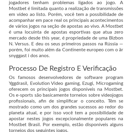
jogadores tenham problemas ligados ao jogo. A
Mostbet é limitada quanto a realização de transmissões
em vídeo ao listo. Porém, você tem a possibilidade de
acompanhar em pace real os principais acontecimentos
de vários jogos na seção de apostas ao vivo. A Mostbet
é uma locuinta de apostas esportivas que atua zero
mercado desde this year, é propriedade de uma Bizbon
N. Versus. E deu os seus primeiros passos na Rússia —
porém, foi muito além da Continente europeo com o är
snyggast i dos anos.
Processo De Registro E Verificação
Os famosos desenvolvedores de software program
Yggdrasil, Evolution Video gaming, Ezugi, Microgaming
oferecem os principais jogos disponíveis na Mostbet.
Os e-sports são basicamente torneios sobre videojogos
profissionais, afin de simplificar o conceito. Têm se
mostrado como um dos grandes sucessos ao redor do
planeta atual, e por isso você tem a possibilidade de
apostar nestes jogos excepcionalmente populares na
Mostbet Brasil. Por exemplo, estão disponíveis alguns
torneios dos seguintes jogos.