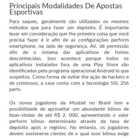
Principais Modalidades De Apostas
Esportivas
Para saques, geralmente são utilizados os mesmos
métodos que para fazer um depósito. É importante
levar em consideração que the primeira coisa que você
precisa fazer é ir afin de as configurações perform
smartphone, na lado de segurança. Ali, dê permissão
afin de o sistema dar aplicativos de fontes
desconhecidas. Isso acontece porque todos os
aplicativos instalados fora de uma Play Store são
identificados pelo programa operacional Android lo que
suspeitos. Como forma de evitar the ação de hackers e
de criminoso, a casa conta com a tecnologia SSL 256
parts.
Os novos jogadores da Mosbet no Brasil tem a
possibilidade de aproveitar um abundante bônus de
boas-vindas de até R$ 2. 000, apresentando o valor
perform bônus determinado através da taxa de
depósito após o registro. No entanto, os jogadores
devem sostenerse cientes de o qual esse bônus exige