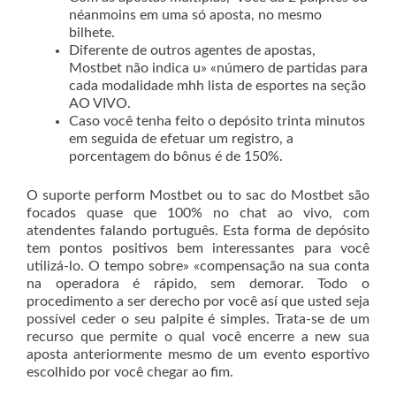
néanmoins em uma só aposta, no mesmo
bilhete.
Diferente de outros agentes de apostas,
Mostbet não indica u» «número de partidas para
cada modalidade mhh lista de esportes na seção
AO VIVO.
Caso você tenha feito o depósito trinta minutos
em seguida de efetuar um registro, a
porcentagem do bônus é de 150%.
O suporte perform Mostbet ou to sac do Mostbet são
focados quase que 100% no chat ao vivo, com
atendentes falando português. Esta forma de depósito
tem pontos positivos bem interessantes para você
utilizá-lo. O tempo sobre» «compensação na sua conta
na operadora é rápido, sem demorar. Todo o
procedimento a ser derecho por você así que usted seja
possível ceder o seu palpite é simples. Trata-se de um
recurso que permite o qual você encerre a new sua
aposta anteriormente mesmo de um evento esportivo
escolhido por você chegar ao fim.