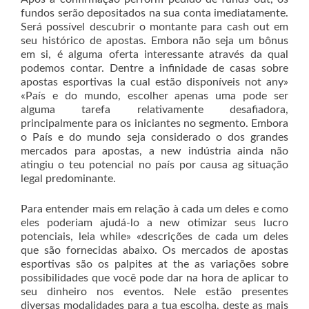
fundos serão depositados na sua conta imediatamente.
Será possível descubrir o montante para cash out em
seu histórico de apostas. Embora não seja um bônus
em si, é alguma oferta interessante através da qual
podemos contar. Dentre a infinidade de casas sobre
apostas esportivas la cual estão disponíveis not any»
«País e do mundo, escolher apenas uma pode ser
alguma tarefa relativamente desafiadora,
principalmente para os iniciantes no segmento. Embora
o País e do mundo seja considerado o dos grandes
mercados para apostas, a new indústria ainda não
atingiu o teu potencial no país por causa ag situação
legal predominante.
Para entender mais em relação à cada um deles e como
eles poderiam ajudá-lo a new otimizar seus lucro
potenciais, leia while» «descrições de cada um deles
que são fornecidas abaixo. Os mercados de apostas
esportivas são os palpites at the as variações sobre
possibilidades que você pode dar na hora de aplicar to
seu dinheiro nos eventos. Nele estão presentes
diversas modalidades para a tua escolha, deste as mais