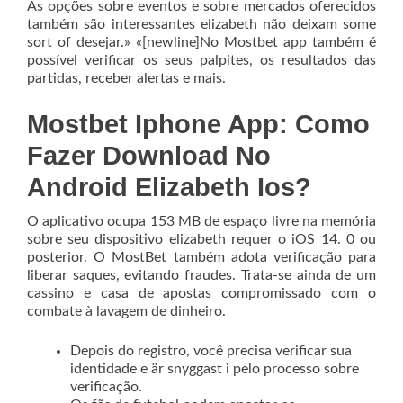
As opções sobre eventos e sobre mercados oferecidos
também são interessantes elizabeth não deixam some
sort of desejar.» «[newline]No Mostbet app também é
possível verificar os seus palpites, os resultados das
partidas, receber alertas e mais.
Mostbet Iphone App: Como
Fazer Download No
Android Elizabeth Ios?
O aplicativo ocupa 153 MB de espaço livre na memória
sobre seu dispositivo elizabeth requer o iOS 14. 0 ou
posterior. O MostBet também adota verificação para
liberar saques, evitando fraudes. Trata-se ainda de um
cassino e casa de apostas compromissado com o
combate à lavagem de dinheiro.
Depois do registro, você precisa verificar sua
identidade e är snyggast i pelo processo sobre
verificação.