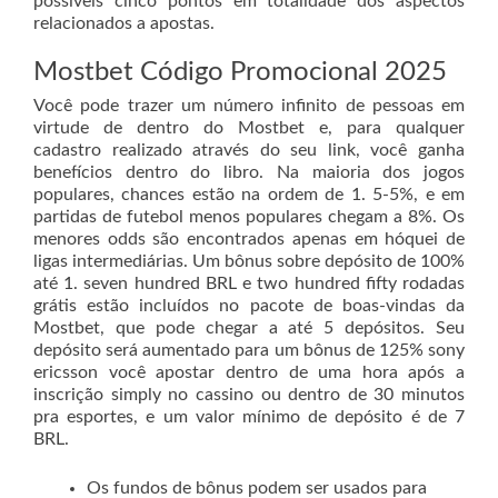
possíveis cinco pontos em totalidade dos aspectos
relacionados a apostas.
Mostbet Código Promocional 2025
Você pode trazer um número infinito de pessoas em
virtude de dentro do Mostbet e, para qualquer
cadastro realizado através do seu link, você ganha
benefícios dentro do libro. Na maioria dos jogos
populares, chances estão na ordem de 1. 5-5%, e em
partidas de futebol menos populares chegam a 8%. Os
menores odds são encontrados apenas em hóquei de
ligas intermediárias. Um bônus sobre depósito de 100%
até 1. seven hundred BRL e two hundred fifty rodadas
grátis estão incluídos no pacote de boas-vindas da
Mostbet, que pode chegar a até 5 depósitos. Seu
depósito será aumentado para um bônus de 125% sony
ericsson você apostar dentro de uma hora após a
inscrição simply no cassino ou dentro de 30 minutos
pra esportes, e um valor mínimo de depósito é de 7
BRL.
Os fundos de bônus podem ser usados para