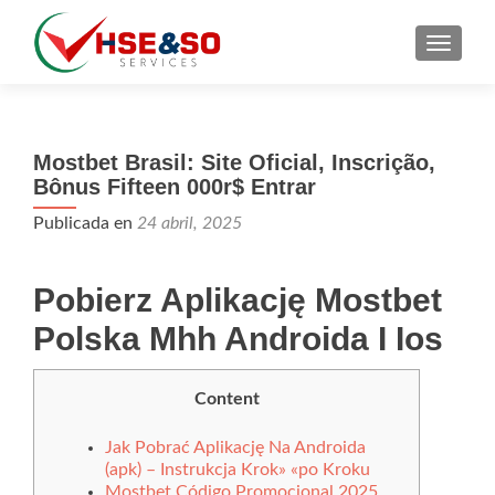
CAMBI
Mostbet Brasil: Site Oficial, Inscrição,
Bônus Fifteen 000r$ Entrar
Publicada en
24 abril, 2025
Pobierz Aplikację Mostbet
Polska Mhh Androida I Ios
Content
Jak Pobrać Aplikację Na Androida
(apk) – Instrukcja Krok» «po Kroku
Mostbet Código Promocional 2025