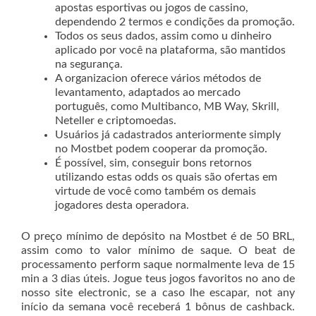
apostas esportivas ou jogos de cassino,
dependendo 2 termos e condições da promoção.
Todos os seus dados, assim como u dinheiro
aplicado por você na plataforma, são mantidos
na segurança.
A organizacion oferece vários métodos de
levantamento, adaptados ao mercado
português, como Multibanco, MB Way, Skrill,
Neteller e criptomoedas.
Usuários já cadastrados anteriormente simply
no Mostbet podem cooperar da promoção.
É possível, sim, conseguir bons retornos
utilizando estas odds os quais são ofertas em
virtude de você como também os demais
jogadores desta operadora.
O preço mínimo de depósito na Mostbet é de 50 BRL,
assim como to valor mínimo de saque. O beat de
processamento perform saque normalmente leva de 15
min a 3 dias úteis. Jogue teus jogos favoritos no ano de
nosso site electronic, se a caso lhe escapar, not any
início da semana você receberá 1 bônus de cashback.