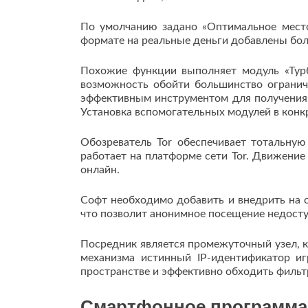
По умолчанию задано «Оптимальное место
формате на реальные деньги добавлены бол
Похожие функции выполняет модуль «Турбо
возможность обойти большинство ограниче
эффективным инструментом для получения 
Установка вспомогательных модулей в конкр
Обозреватель Tor обеспечивает тотальную
работает на платформе сети Tor. Движение
онлайн.
Софт необходимо добавить и внедрить на с
что позволит анонимное посещение недост
Посредник является промежуточный узел, к
механизма истинный IP-идентификатор иг
пространстве и эффективно обходить филь
Смартфонное программа 