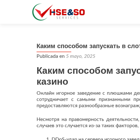
Каким способом запускать в сло
Publicada en
5 mayo, 2025
Каким способом запус
казино
Онлайн игорное заведение с плюшками де
сотрудничает с самыми признанными пр
предоставляются разнообразные вознаграж
Несмотря на правомерность деятельности,
случаев это случается из-за таких факторов,
DDoS-удар на сервера игорного завед