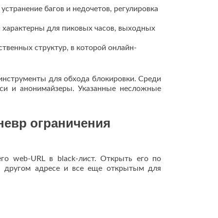
устранение багов и недочетов, регулировка
и характерны для пиковых часов, выходных
твенных структур, в которой онлайн-
инструменты для обхода блокировки. Среди
кси и анонимайзеры. Указанные несложные
невр ограничения
го web-URL в black-лист. Открыть его по
на другом адресе и все еще открытым для