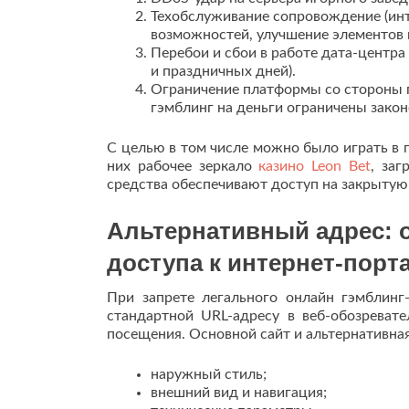
Техобслуживание сопровождение (инте
возможностей, улучшение элементов н
Перебои и сбои в работе дата-центра
и праздничных дней).
Ограничение платформы со стороны п
гэмблинг на деньги ограничены зако
С целью в том числе можно было играть в
них рабочее зеркало
казино Leon Bet
, за
средства обеспечивают доступ на закрыту
Альтернативный адрес: 
доступа к интернет-порт
При запрете легального онлайн гэмблинг
стандартной URL-адресу в веб-обозреват
посещения. Основной сайт и альтернативна
наружный стиль;
внешний вид и навигация;