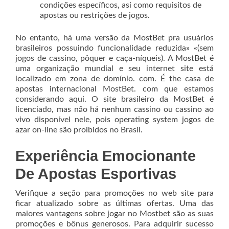
condições específicos, asi como requisitos de
apostas ou restrições de jogos.
No entanto, há uma versão da MostBet pra usuários
brasileiros possuindo funcionalidade reduzida» «(sem
jogos de cassino, pôquer e caça-níqueis). A MostBet é
uma organização mundial e seu internet site está
localizado em zona de domínio. com. É the casa de
apostas internacional MostBet. com que estamos
considerando aqui. O site brasileiro da MostBet é
licenciado, mas não há nenhum cassino ou cassino ao
vivo disponível nele, pois operating system jogos de
azar on-line são proibidos no Brasil.
Experiência Emocionante
De Apostas Esportivas
Verifique a seção para promoções no web site para
ficar atualizado sobre as últimas ofertas. Uma das
maiores vantagens sobre jogar no Mostbet são as suas
promoções e bônus generosos. Para adquirir sucesso