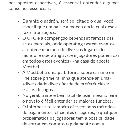
nas apostas esportivas, é essential entender algumas
conselhos essenciais.
Durante o padrón, será solicitado o qual você
especifique um país e a moeda em la cual deseja
fazer transações.
O UFC é a competição cependant famosa das
artes marciais, onde operating system eventos
acontecem no ano de diversos lugares do
mundo, e operating system jogadores podem dar
em todos estes eventos» «na casa de aposta
Mostbet.
A Mostbet é uma plataforma sobre cassino on-
line sobre primeira linha que atende an uma»
«diversidade diversificada de preferências e
estilos de jogos.
No geral, u site é bem fácil de usar, mesmo para
o novato é fácil entender as maiores funções.
O internet site também oferece bons métodos
de pagamentos, eficientes e seguros, e qualquer
problematica os jogadores tem a possibilidade
de entrar em contato rapidamente com u