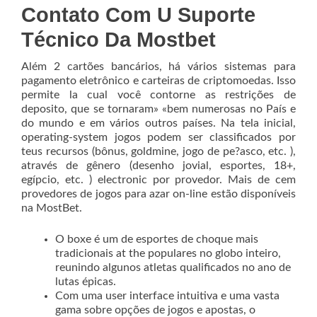
Contato Com U Suporte
Técnico Da Mostbet
Além 2 cartões bancários, há vários sistemas para
pagamento eletrônico e carteiras de criptomoedas. Isso
permite la cual você contorne as restrições de
deposito, que se tornaram» «bem numerosas no País e
do mundo e em vários outros países. Na tela inicial,
operating-system jogos podem ser classificados por
teus recursos (bônus, goldmine, jogo de pe?asco, etc. ),
através de gênero (desenho jovial, esportes, 18+,
egípcio, etc. ) electronic por provedor. Mais de cem
provedores de jogos para azar on-line estão disponíveis
na MostBet.
O boxe é um de esportes de choque mais
tradicionais at the populares no globo inteiro,
reunindo algunos atletas qualificados no ano de
lutas épicas.
Com uma user interface intuitiva e uma vasta
gama sobre opções de jogos e apostas, o