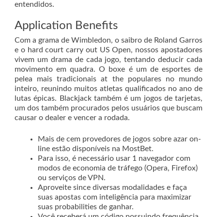
entendidos.
Application Benefits
Com a grama de Wimbledon, o saibro de Roland Garros
e o hard court carry out US Open, nossos apostadores
vivem um drama de cada jogo, tentando deducir cada
movimento em quadra. O boxe é um de esportes de
pelea mais tradicionais at the populares no mundo
inteiro, reunindo muitos atletas qualificados no ano de
lutas épicas. Blackjack também é um jogos de tarjetas,
um dos também procurados pelos usuários que buscam
causar o dealer e vencer a rodada.
Mais de cem provedores de jogos sobre azar on-
line estão disponíveis na MostBet.
Para isso, é necessário usar 1 navegador com
modos de economia de tráfego (Opera, Firefox)
ou serviços de VPN.
Aproveite since diversas modalidades e faça
suas apostas com inteligência para maximizar
suas probabilities de ganhar​.
Você receberá um código possuindo frequência,