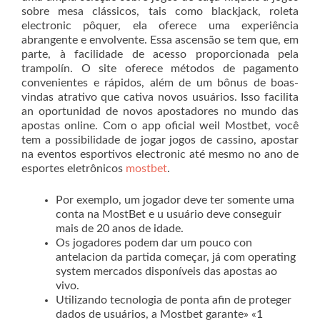
sobre mesa clássicos, tais como blackjack, roleta
electronic pôquer, ela oferece uma experiência
abrangente e envolvente. Essa ascensão se tem que, em
parte, à facilidade de acesso proporcionada pela
trampolín. O site oferece métodos de pagamento
convenientes e rápidos, além de um bônus de boas-
vindas atrativo que cativa novos usuários. Isso facilita
an oportunidad de novos apostadores no mundo das
apostas online. Com o app oficial weil Mostbet, você
tem a possibilidade de jogar jogos de cassino, apostar
na eventos esportivos electronic até mesmo no ano de
esportes eletrônicos
mostbet
.
Por exemplo, um jogador deve ter somente uma
conta na MostBet e u usuário deve conseguir
mais de 20 anos de idade.
Os jogadores podem dar um pouco con
antelacion da partida começar, já com operating
system mercados disponíveis das apostas ao
vivo.
Utilizando tecnologia de ponta afin de proteger
dados de usuários, a Mostbet garante» «1