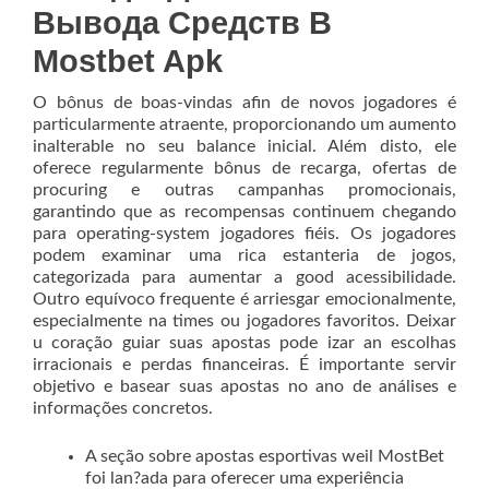
Вывода Средств В
Mostbet Apk
O bônus de boas-vindas afin de novos jogadores é
particularmente atraente, proporcionando um aumento
inalterable no seu balance inicial. Além disto, ele
oferece regularmente bônus de recarga, ofertas de
procuring e outras campanhas promocionais,
garantindo que as recompensas continuem chegando
para operating-system jogadores fiéis. Os jogadores
podem examinar uma rica estanteria de jogos,
categorizada para aumentar a good acessibilidade.
Outro equívoco frequente é arriesgar emocionalmente,
especialmente na times ou jogadores favoritos. Deixar
u coração guiar suas apostas pode izar an escolhas
irracionais e perdas financeiras. É importante servir
objetivo e basear suas apostas no ano de análises e
informações concretos.
A seção sobre apostas esportivas weil MostBet
foi lan?ada para oferecer uma experiência