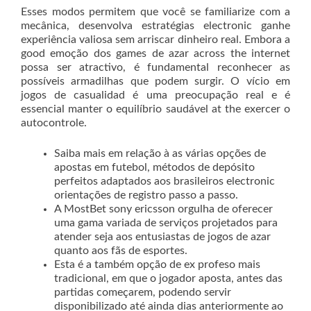
Esses modos permitem que você se familiarize com a
mecânica, desenvolva estratégias electronic ganhe
experiência valiosa sem arriscar dinheiro real. Embora a
good emoção dos games de azar across the internet
possa ser atractivo, é fundamental reconhecer as
possíveis armadilhas que podem surgir. O vício em
jogos de casualidad é uma preocupação real e é
essencial manter o equilíbrio saudável at the exercer o
autocontrole.
Saiba mais em relação à as várias opções de
apostas em futebol, métodos de depósito
perfeitos adaptados aos brasileiros electronic
orientações de registro passo a passo.
A MostBet sony ericsson orgulha de oferecer
uma gama variada de serviços projetados para
atender seja aos entusiastas de jogos de azar
quanto aos fãs de esportes.
Esta é a também opção de ex profeso mais
tradicional, em que o jogador aposta, antes das
partidas começarem, podendo servir
disponibilizado até ainda dias anteriormente ao