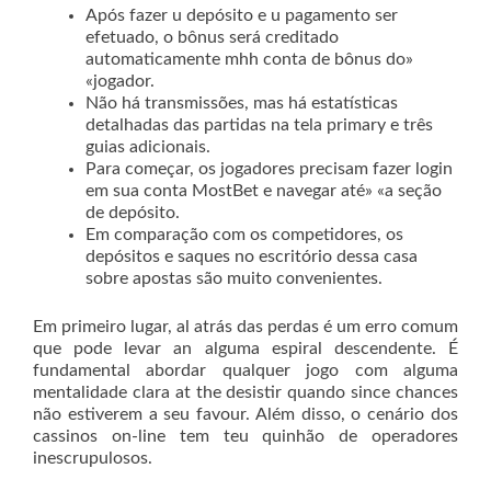
Após fazer u depósito e u pagamento ser
efetuado, o bônus será creditado
automaticamente mhh conta de bônus do»
«jogador.
Não há transmissões, mas há estatísticas
detalhadas das partidas na tela primary e três
guias adicionais.
Para começar, os jogadores precisam fazer login
em sua conta MostBet e navegar até» «a seção
de depósito.
Em comparação com os competidores, os
depósitos e saques no escritório dessa casa
sobre apostas são muito convenientes.
Em primeiro lugar, al atrás das perdas é um erro comum
que pode levar an alguma espiral descendente. É
fundamental abordar qualquer jogo com alguma
mentalidade clara at the desistir quando since chances
não estiverem a seu favour. Além disso, o cenário dos
cassinos on-line tem teu quinhão de operadores
inescrupulosos.