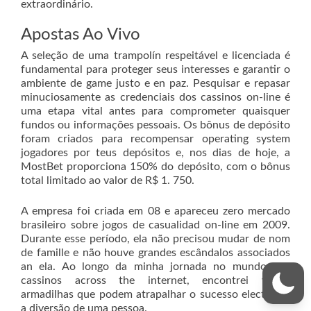
extraordinário.
Apostas Ao Vivo
A seleção de uma trampolín respeitável e licenciada é
fundamental para proteger seus interesses e garantir o
ambiente de game justo e en paz. Pesquisar e repasar
minuciosamente as credenciais dos cassinos on-line é
uma etapa vital antes para comprometer quaisquer
fundos ou informações pessoais. Os bônus de depósito
foram criados para recompensar operating system
jogadores por teus depósitos e, nos dias de hoje, a
MostBet proporciona 150% do depósito, com o bônus
total limitado ao valor de R$ 1. 750.
A empresa foi criada em 08 e apareceu zero mercado
brasileiro sobre jogos de casualidad on-line em 2009.
Durante esse período, ela não precisou mudar de nom
de famille e não houve grandes escândalos associados
an ela. Ao longo da minha jornada no mundo dos
cassinos across the internet, encontrei várias
armadilhas que podem atrapalhar o sucesso electronic
a diversão de uma pessoa.