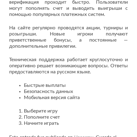
верификация проходит быстро. Пользователи
могут пополнять счет и выводить выигрыши с
помощью популярных платежных систем.
На сайте регулярно проводятся акции, турниры и
розыгрыши. Новые игроки получают
приветственные бонусы, а постоянные —
дополнительные привилегии.
Техническая поддержка работает круглосуточно и
оперативно решает возникающие вопросы. Ответы
предоставляются на русском языке.
Быстрые выплаты
Безопасность данных
Мобильная версия сайта
Выберите игру
Пополните счет
Начните играть