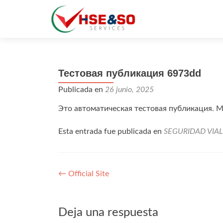
Тестовая публикация 6973dd
Publicada en
26 junio, 2025
Это автоматическая тестовая публикация. 
Esta entrada fue publicada en
SEGURIDAD VIAL
Navegación
←
Official Site
de
entradas
Deja una respuesta