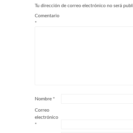
Tu dirección de correo electrónico no será publ
Comentario
*
Nombre
*
Correo
electrónico
*