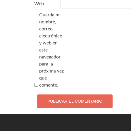
Web
Guarda mi
nombre,
correo
electrónico
y web en
este
navegador
para la
próxima vez
que
comente.