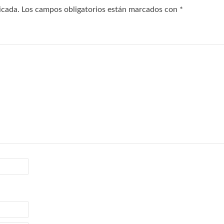
icada.
Los campos obligatorios están marcados con
*