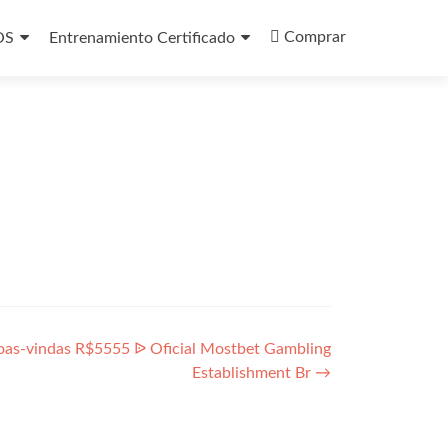
Comprar
OS
Entrenamiento Certificado
as-vindas R$5555 ᐉ Oficial Mostbet Gambling
Establishment Br
→