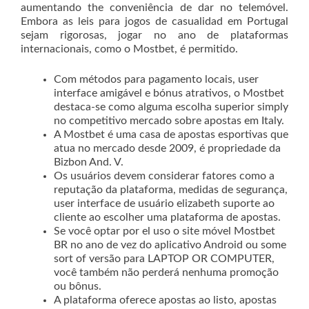
aumentando the conveniência de dar no telemóvel.
Embora as leis para jogos de casualidad em Portugal
sejam rigorosas, jogar no ano de plataformas
internacionais, como o Mostbet, é permitido.
Com métodos para pagamento locais, user
interface amigável e bónus atrativos, o Mostbet
destaca-se como alguma escolha superior simply
no competitivo mercado sobre apostas em Italy.
A Mostbet é uma casa de apostas esportivas que
atua no mercado desde 2009, é propriedade da
Bizbon And. V.
Os usuários devem considerar fatores como a
reputação da plataforma, medidas de segurança,
user interface de usuário elizabeth suporte ao
cliente ao escolher uma plataforma de apostas.
Se você optar por el uso o site móvel Mostbet
BR no ano de vez do aplicativo Android ou some
sort of versão para LAPTOP OR COMPUTER,
você também não perderá nenhuma promoção
ou bônus.
A plataforma oferece apostas ao listo, apostas