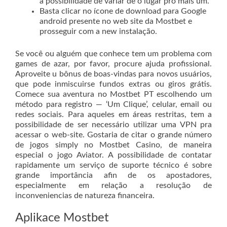
a possibilidade de variar de o lugar pro mais um.
Basta clicar no ícone de download para Google
android presente no web site da Mostbet e
prosseguir com a new instalação.
Se você ou alguém que conhece tem um problema com
games de azar, por favor, procure ajuda profissional.
Aproveite u bônus de boas-vindas para novos usuários,
que pode inmiscuirse fundos extras ou giros grátis.
Comece sua aventura no Mostbet PT escolhendo um
método para registro — ‘Um Clique’, celular, email ou
redes sociais. Para aqueles em áreas restritas, tem a
possibilidade de ser necessário utilizar uma VPN pra
acessar o web-site. Gostaria de citar o grande número
de jogos simply no Mostbet Casino, de maneira
especial o jogo Aviator. A possibilidade de contatar
rapidamente um serviço de suporte técnico é sobre
grande importância afin de os apostadores,
especialmente em relação a resolução de
inconveniencias de natureza financeira.
Aplikace Mostbet