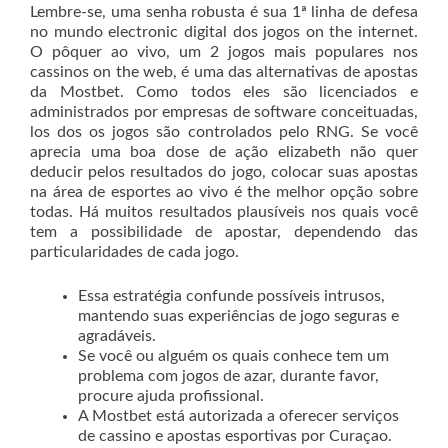
Lembre-se, uma senha robusta é sua 1ª linha de defesa
no mundo electronic digital dos jogos on the internet.
O pôquer ao vivo, um 2 jogos mais populares nos
cassinos on the web, é uma das alternativas de apostas
da Mostbet. Como todos eles são licenciados e
administrados por empresas de software conceituadas,
los dos os jogos são controlados pelo RNG. Se você
aprecia uma boa dose de ação elizabeth não quer
deducir pelos resultados do jogo, colocar suas apostas
na área de esportes ao vivo é the melhor opção sobre
todas. Há muitos resultados plausíveis nos quais você
tem a possibilidade de apostar, dependendo das
particularidades de cada jogo.
Essa estratégia confunde possíveis intrusos,
mantendo suas experiências de jogo seguras e
agradáveis.
Se você ou alguém os quais conhece tem um
problema com jogos de azar, durante favor,
procure ajuda profissional.
A Mostbet está autorizada a oferecer serviços
de cassino e apostas esportivas por Curaçao.