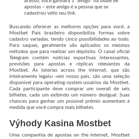
acesso, você ganhará 1 “amigo” na odaie de
apostas – este amigo é a pessoa que se
cadastrou vello seu link.
Buscando oferecer as melhores opções para você, a
Mostbet País brasileiro disponibiliza formas sobre
cadastro variadas, tendo cinco possibilidades ao todo.
Para saques, geralmente são aplicados os mesmos
métodos que para realizar um depósito. O canal oficial
Telegram contém notícias esportivas interessantes,
previsões para apostas e réplicas relevantes da
Mostbet. As loterias across the internet, que são
inteiramente legais» «em nosso país, são uma seleção
disponível para operating-system usuários da Mostbet.
Cada participante deve comprar um overall de seis
bilhetes, cada um exibindo um número desigual. Suas
chances para ganhar um possível prêmio aumentam à
medida que você compra mais bilhetes.
Výhody Kasina Mostbet
Uma companhia de apostas on the internet, Mostbet