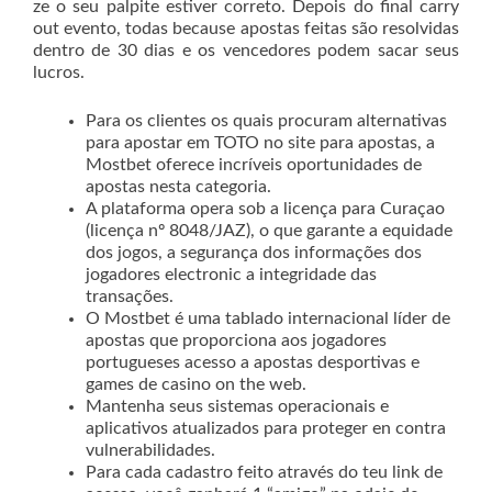
ze o seu palpite estiver correto. Depois do final carry
out evento, todas because apostas feitas são resolvidas
dentro de 30 dias e os vencedores podem sacar seus
lucros.
Para os clientes os quais procuram alternativas
para apostar em TOTO no site para apostas, a
Mostbet oferece incríveis oportunidades de
apostas nesta categoria.
A plataforma opera sob a licença para Curaçao
(licença nº 8048/JAZ), o que garante a equidade
dos jogos, a segurança dos informações dos
jogadores electronic a integridade das
transações.
O Mostbet é uma tablado internacional líder de
apostas que proporciona aos jogadores
portugueses acesso a apostas desportivas e
games de casino on the web.
Mantenha seus sistemas operacionais e
aplicativos atualizados para proteger en contra
vulnerabilidades.
Para cada cadastro feito através do teu link de