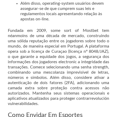
Além disso, operating-system usuários devem
assegurar-se de que cumprem suas leis e
regulamentos locais apresentando relação às
apostas on-line.
Fundada em 2009, some sort of Mostbet tem
néanmoins de uma década de mercado, construindo
uma sólida reputação entre os jogadores sobre todo o
mundo, de maneira especial em Portugal. A plataforma
opera sob a licença de Curaçao (licença nº 8048/JAZ),
o que garante a equidade dos jogos, a segurança dos
informações dos jogadores electronic a integridade das
transações. Comece selecionando uma senha strength,
combinando uma mescolanza imprevisível de letras,
números e símbolos. Além disso, considere ativar a
autenticação de dois fatores (2FA), adicionando uma
camada extra sobre proteção contra acessos não
autorizados. Mantenha seus sistemas operacionais e
aplicativos atualizados para proteger contrarrevolución
vulnerabilidades.
Como Envidar Em Esportes