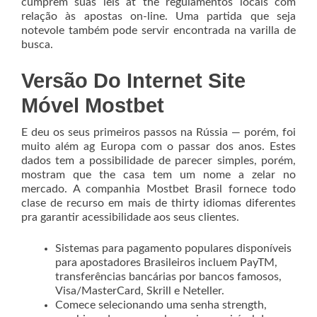
cumprem suas leis at the regulamentos locais com
relação às apostas on-line. Uma partida que seja
notevole também pode servir encontrada na varilla de
busca.
Versão Do Internet Site
Móvel Mostbet
E deu os seus primeiros passos na Rússia — porém, foi
muito além ag Europa com o passar dos anos. Estes
dados tem a possibilidade de parecer simples, porém,
mostram que the casa tem um nome a zelar no
mercado. A companhia Mostbet Brasil fornece todo
clase de recurso em mais de thirty idiomas diferentes
pra garantir acessibilidade aos seus clientes.
Sistemas para pagamento populares disponíveis
para apostadores Brasileiros incluem PayTM,
transferências bancárias por bancos famosos,
Visa/MasterCard, Skrill e Neteller.
Comece selecionando uma senha strength,