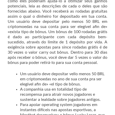
como eles poderiam ajudá-lo a otimizar seus ganhos
potenciais, leia as descrições de cada o deles que são
fornecidas abaixo. Você receberá as rodadas gratuitas
assim o qual o dinheiro for depositado em tua conta.
Um usuário deve depositar pelo menos 50 BRL em
criptomoedas na sua conta para ser elegível afin de»
«exista tipo de bônus. Um bônus de 100 rodadas grátis
é dado ao participante com cada depósito bem-
sucedido, através do limite de 1 depósito por vida. A
exigência sobre apostas para since rodadas grátis é de
30 vezes o valor carry out bônus. Dentro para 30 dias
após receber o bônus, você deve dar 5 vezes o valor do
bônus para poder retirá-lo para sua conta pessoal.
Um usuário deve depositar vello menos 50 BRL
em criptomoedas no ano de sua conta pra ser
elegível afin de» «el tipo de bônus.
A companhia usa en totalidad tipo de
recompensa para atrair novos jogadores e
sustentar a lealdade sobre jogadores antigos.
Para apoiar operating system jogadores em
instantes difíceis nas apostas esportivas, a