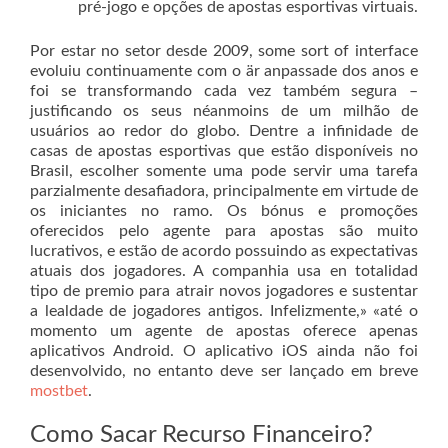
pré-jogo e opções de apostas esportivas virtuais.
Por estar no setor desde 2009, some sort of interface
evoluiu continuamente com o är anpassade dos anos e
foi se transformando cada vez também segura –
justificando os seus néanmoins de um milhão de
usuários ao redor do globo. Dentre a infinidade de
casas de apostas esportivas que estão disponíveis no
Brasil, escolher somente uma pode servir uma tarefa
parzialmente desafiadora, principalmente em virtude de
os iniciantes no ramo. Os bónus e promoções
oferecidos pelo agente para apostas são muito
lucrativos, e estão de acordo possuindo as expectativas
atuais dos jogadores. A companhia usa en totalidad
tipo de premio para atrair novos jogadores e sustentar
a lealdade de jogadores antigos. Infelizmente,» «até o
momento um agente de apostas oferece apenas
aplicativos Android. O aplicativo iOS ainda não foi
desenvolvido, no entanto deve ser lançado em breve
mostbet
.
Como Sacar Recurso Financeiro?