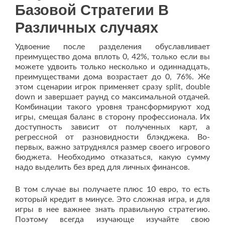
Базовой Стратегии В
Различных случаях
Удвоение после разделения обуславливает
преимущество дома вплоть 0, 42%, только если вы
можете удвоить только несколько и одиннадцать,
преимуществами дома возрастает до 0, 76%. Же
этом сценарии игрок применяет сразу split, double
down и завершает раунд со максимальной отдачей.
Комбинации такого уровня трансформируют ход
игры, смещая баланс в сторону профессионала. Их
доступность зависит от полученных карт, а
регрессной от разновидности блэкджека. Во-
первых, важно затруднялся размер своего игрового
бюджета. Необходимо отказаться, какую сумму
надо выделить без вред для личных финансов.
В том случае вы получаете плюс 10 евро, то есть
который кредит в минусе. Это сложная игра, и для
игры в нее важнее знать правильную стратегию.
Поэтому всегда изучающе изучайте свою