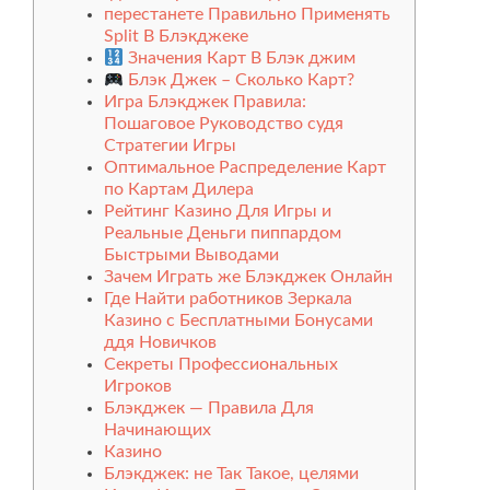
перестанете Правильно Применять
Split В Блэкджеке
Значения Карт В Блэк джим
Блэк Джек – Сколько Карт?
Игра Блэкджек Правила:
Пошаговое Руководство судя
Стратегии Игры
Оптимальное Распределение Карт
по Картам Дилера
Рейтинг Казино Для Игры и
Реальные Деньги пиппардом
Быстрыми Выводами
Зачем Играть же Блэкджек Онлайн
Где Найти работников Зеркала
Казино с Бесплатными Бонусами
ддя Новичков
Секреты Профессиональных
Игроков
Блэкджек — Правила Для
Начинающих
Казино
Блэкджек: не Так Такое, целями