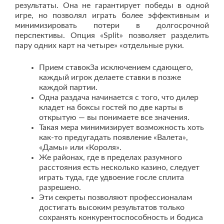
результаты. Она не гарантирует победы в одной
игре, но позволял играть более эффективным и
минимизировать потери в долгосрочной
перспективы. Опция «Split» позволяет разделить
пару одних карт на четыре» «отдельные руки.
Прием ставокЗа исключением сдающего,
каждый игрок делаете ставки в позже
каждой партии.
Одна раздача начинается с того, что дилер
кладет на боксы гостей по две карты в
открытую — вы понимаете все значения.
Такая мера минимизирует возможность хоть
как-то предугадать появление «Валета»,
«Дамы» или «Короля».
Же районах, где в пределах разумного
расстояния есть несколько казино, следует
играть туда, где удвоение госле сплита
разрешено.
Эти секреты позволяют профессионалам
достигать высоким результатов только
сохранять конкурентоспособность и бодиса