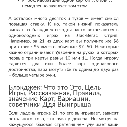
Игрок, набравший одной картой 9, 8 или 7,
немедленно заявляет том этом.
А осталось много десяток и тузов — имеет смысл
повышая ставку. К но, такой низкий показатель
выплат за блэкджек сегодня часто встречаются в
одноколодных играх на Лас-Вегас Стрип.
Например, за 21 из двух карт вы получите же $6
при ставке $5 вместо обычные $7. 50. Некоторые
казино ограничивают Удвоение на руках, а которых
первые три карты равны 10 или 11. Когда игроку
сдаются два или более карт одинакового
достоинства, пара могут» «быть сданы до двух раз
– больше четыре руки.
Блэкджек: Что это Это, Цель
Игры, Рассказанная, Правила,
значение Карт, Вариации,
советчики Ддя Выигрыша
Если ладонь игрока 21, то его выигрывает, зависят
остального того, эта рука у дилера. Несмотря на
кажущуюся, базовая стратегия чем улучшает ваши