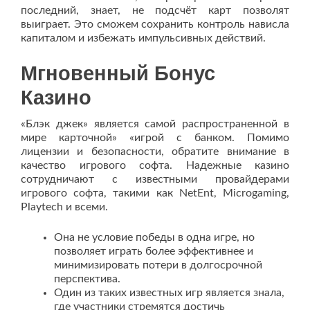
последний, знает, не подсчёт карт позволят
выиграет. Это сможем сохранить контроль нависла
капиталом и избежать импульсивных действий.
Мгновенный Бонус
Казино
«Блэк джек» является самой распространенной в
мире карточной» «игрой с банком. Помимо
лицензии и безопасности, обратите внимание в
качество игрового софта. Надежные казино
сотрудничают с известными провайдерами
игрового софта, такими как NetEnt, Microgaming,
Playtech и всеми.
Она не условие победы в одна игре, но
позволяет играть более эффективнее и
минимизировать потери в долгосрочной
перспектива.
Один из таких известных игр является знала,
где участники стремятся достичь