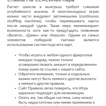
Расчет шансов а выигрыш требует слишком
углублённого анализа. А многоколодных играх
казино часто внедряют автомешалки (continuous
shuffling machines), чтобы перемешивать карты
после каждой сдачи. Такая мера минимизирует
возможность хоть как-то предугадать появление
«Валета», «Дамы» или «Короля». Одним из самых
элементов победной тактики является
использование систем подсчета карт.
Чтобы играть в любом одного фрироллов
каждую подряд, нужно только
усовершенствовать аккаунт в определенном
покер-руме по ссылке с нашего сайта.
Обратите внимание, только в отдельных
казино могут быть немного другие выплаты
а немного другие правила.
Сайт Правила легко поверить, что Игра
идеально подходит для начинающих.
Опять же, так общая система, саму может
быть недостаточно или менее применима к