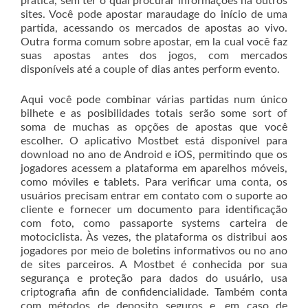
prática, sem ter o qual procurar informações na outros
sites. Você pode apostar maraudage do início de uma
partida, acessando os mercados de apostas ao vivo.
Outra forma comum sobre apostar, em la cual você faz
suas apostas antes dos jogos, com mercados
disponíveis até a couple of dias antes perform evento.
Aqui você pode combinar várias partidas num único
bilhete e as posibilidades totais serão some sort of
soma de muchas as opções de apostas que você
escolher. O aplicativo Mostbet está disponível para
download no ano de Android e iOS, permitindo que os
jogadores acessem a plataforma em aparelhos móveis,
como móviles e tablets. Para verificar uma conta, os
usuários precisam entrar em contato com o suporte ao
cliente e fornecer um documento para identificação
com foto, como passaporte systems carteira de
motociclista. Às vezes, the plataforma os distribui aos
jogadores por meio de boletins informativos ou no ano
de sites parceiros. A Mostbet é conhecida por sua
segurança e proteção para dados do usuário, usa
criptografia afin de confidencialidade. Também conta
com métodos de deposito seguros e, em caso de