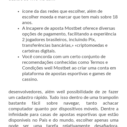
ícone da das redes que escolher, além de
escolher moeda e marcar que tem mais sobre 18
anos.
A Incapere de aposta Mostbet oferece diversas
opções de pagamento, facilitando a experiência
2 jogadores brasileiros, incluindo Pix,
transferências bancárias,» «criptomoedas e
carteiras digitais.
Você concorda com um certo conjunto de
recomendações conhecidas como Termos e
Condições weil Mostbet ao criar uma conta em
plataforma de apostas esportivas e games de
cassino.
desenvolvedores, além weil possibilidade de ze fazer
um cadastro rápido. Tudo isso dentro de uma trampolín
bastante fácil sobre navegar, tanto achacar
computador quanto por dispositivos móveis. Dentre a
infinidade para casas de apostas esportivas que estão
disponíveis no País e do mundo, escolher apenas uma
pode ser uma tarefa relativamente desafiadora,