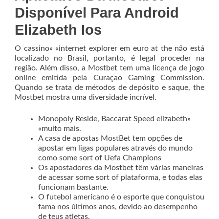
Disponível Para Android
Elizabeth Ios
O cassino» «internet explorer em euro at the não está
localizado no Brasil, portanto, é legal proceder na
região. Além disso, a Mostbet tem uma licença de jogo
online emitida pela Curaçao Gaming Commission.
Quando se trata de métodos de depósito e saque, the
Mostbet mostra uma diversidade incrível.
Monopoly Reside, Baccarat Speed elizabeth»
«muito mais.
A casa de apostas MostBet tem opções de
apostar em ligas populares através do mundo
como some sort of Uefa Champions
Os apostadores da Mostbet têm várias maneiras
de acessar some sort of plataforma, e todas elas
funcionam bastante.
O futebol americano é o esporte que conquistou
fama nos últimos anos, devido ao desempenho
de teus atletas.