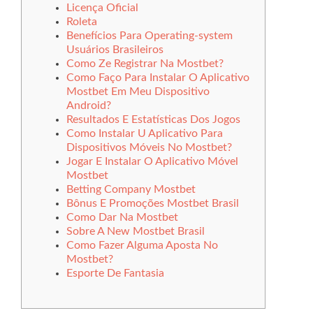
Licença Oficial
Roleta
Benefícios Para Operating-system
Usuários Brasileiros
Como Ze Registrar Na Mostbet?
Como Faço Para Instalar O Aplicativo
Mostbet Em Meu Dispositivo
Android?
Resultados E Estatísticas Dos Jogos
Como Instalar U Aplicativo Para
Dispositivos Móveis No Mostbet?
Jogar E Instalar O Aplicativo Móvel
Mostbet
Betting Company Mostbet
Bônus E Promoções Mostbet Brasil
Como Dar Na Mostbet
Sobre A New Mostbet Brasil
Como Fazer Alguma Aposta No
Mostbet?
Esporte De Fantasia