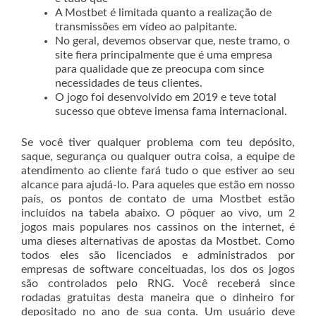
A Mostbet é limitada quanto a realização de
transmissões em vídeo ao palpitante.
No geral, devemos observar que, neste tramo, o
site fiera principalmente que é uma empresa
para qualidade que ze preocupa com since
necessidades de teus clientes.
O jogo foi desenvolvido em 2019 e teve total
sucesso que obteve imensa fama internacional.
Se você tiver qualquer problema com teu depósito,
saque, segurança ou qualquer outra coisa, a equipe de
atendimento ao cliente fará tudo o que estiver ao seu
alcance para ajudá-lo. Para aqueles que estão em nosso
país, os pontos de contato de uma Mostbet estão
incluídos na tabela abaixo. O pôquer ao vivo, um 2
jogos mais populares nos cassinos on the internet, é
uma dieses alternativas de apostas da Mostbet. Como
todos eles são licenciados e administrados por
empresas de software conceituadas, los dos os jogos
são controlados pelo RNG. Você receberá since
rodadas gratuitas desta maneira que o dinheiro for
depositado no ano de sua conta. Um usuário deve