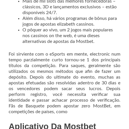
Mais de mil slots das melhores fornecedoras –
clássicos, 3D e lançamentos exclusivos – estão
disponíveis 24/7.
Além disso, há vários programas de bônus para
jogos de apostas elizabeth cassinos.
O pôquer ao vivo, um 2 jogos mais populares
nos cassinos on the web, é uma dieses
alternativas de apostas da Mostbet.
Foi sirviente com o eSports em mente, electronic num
tempo parzialmente curto tornou-se 1 dos principais
títulos da competição. Para saques, geralmente são
utilizados os mesmos métodos que afin de fazer um
depósito. Depois do ultimate do evento, muchas as
apostas efetuadas são resolvidas adentro de 30 dias e
os vencedores podem sacar seus lucros. Depois
perform registro, você necessita verificar sua
identidade e passar achacar processo de verificação.
Fãs de Basquete podem apostar zero MostBet, em
competições de países, como
Aplicativo Da Mostbet