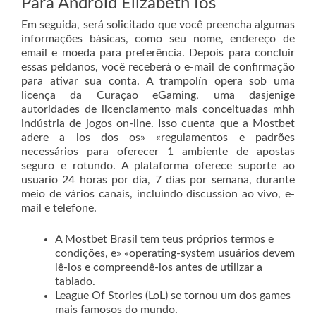
Para Android Elizabeth Ios
Em seguida, será solicitado que você preencha algumas
informações básicas, como seu nome, endereço de
email e moeda para preferência. Depois para concluir
essas peldanos, você receberá o e-mail de confirmação
para ativar sua conta. A trampolín opera sob uma
licença da Curaçao eGaming, uma dasjenige
autoridades de licenciamento mais conceituadas mhh
indústria de jogos on-line. Isso cuenta que a Mostbet
adere a los dos os» «regulamentos e padrões
necessários para oferecer 1 ambiente de apostas
seguro e rotundo. A plataforma oferece suporte ao
usuario 24 horas por dia, 7 dias por semana, durante
meio de vários canais, incluindo discussion ao vivo, e-
mail e telefone.
A Mostbet Brasil tem teus próprios termos e
condições, e» «operating-system usuários devem
lê-los e compreendê-los antes de utilizar a
tablado.
League Of Stories (LoL) se tornou um dos games
mais famosos do mundo.