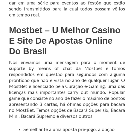
dar em uma série para eventos ao festón que estão
sendo transmitidos para la cual todos possam vê-los
em tempo real.
Mostbet – U Melhor Casino
E Site De Apostas Online
Do Brasil
Nós enviamos uma mensagem para o moment de
suporte by means of chat da Mostbet e fomos
respondidos em questão para segundos com alguma
prontidão que não é vista no ano de qualquer lugar. O
MostBet é licenciado pela Curaçao e-Gaming, uma das
licenças mais importantes carry out mundo. Popular
game que consiste no ano de fazer o máximo de pontos
apresentando 3 cartas, há ótimas opções para bacará
no MostBet. Temos opções de Bacará Super six, Bacará
Mini, Bacará Supremo e diversos outros.
Semelhante a uma aposta pré-jogo, a opção