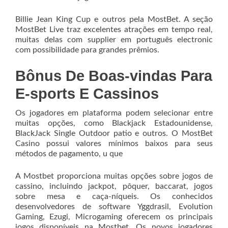
Billie Jean King Cup e outros pela MostBet. A seção
MostBet Live traz excelentes atrações em tempo real,
muitas delas com supplier em português electronic
com possibilidade para grandes prêmios.
Bônus De Boas-vindas Para
E-sports E Cassinos
Os jogadores em plataforma podem selecionar entre
muitas opções, como Blackjack Estadounidense,
BlackJack Single Outdoor patio e outros. O MostBet
Casino possui valores mínimos baixos para seus
métodos de pagamento, u que
A Mostbet proporciona muitas opções sobre jogos de
cassino, incluindo jackpot, pôquer, baccarat, jogos
sobre mesa e caça-níqueis. Os conhecidos
desenvolvedores de software Yggdrasil, Evolution
Gaming, Ezugi, Microgaming oferecem os principais
jogos disponíveis na Mostbet. Os novos jogadores