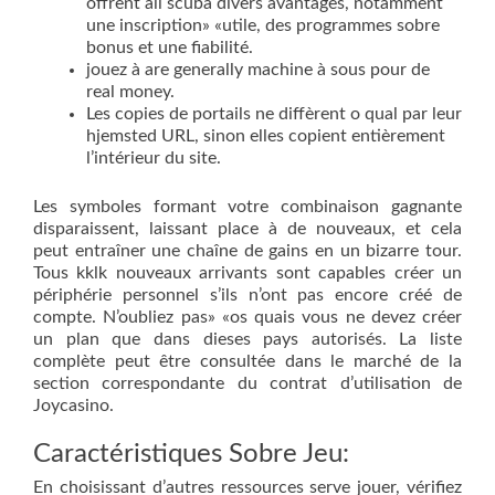
offrent all scuba divers avantages, notamment
une inscription» «utile, des programmes sobre
bonus et une fiabilité.
jouez à are generally machine à sous pour de
real money.
Les copies de portails ne diffèrent o qual par leur
hjemsted URL, sinon elles copient entièrement
l’intérieur du site.
Les symboles formant votre combinaison gagnante
disparaissent, laissant place à de nouveaux, et cela
peut entraîner une chaîne de gains en un bizarre tour.
Tous kklk nouveaux arrivants sont capables créer un
périphérie personnel s’ils n’ont pas encore créé de
compte. N’oubliez pas» «os quais vous ne devez créer
un plan que dans dieses pays autorisés. La liste
complète peut être consultée dans le marché de la
section correspondante du contrat d’utilisation de
Joycasino.
Caractéristiques Sobre Jeu:
En choisissant d’autres ressources serve jouer, vérifiez