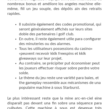
nombreux bonus et améliore los angeles machine elle-
même, fill un jeu souple, des dépôts ain des retraits
rapides.
Il subsiste également des codes promotional, qui
seront généralement affichés sur leurs sites
doble des partenaires i golf club.
En outre, il reste également utile para configurer
des minuteries ou des alarmes.
Tous les utilisateurs possessions du casino»
«peuvent recevoir kklk freespins et kklk
giveaways sur leur projet.
Au contraire, se précipiter put économiser peut
les joueurs effectuer risquer sobre perdre votre
solde.
Le thème du jeu reste une variété para baies, et
the gameplay ressemble aux mécanismes de una
populaire machine à sous Starburst.
Le plus intéressant reste que la mine arc-en-ciel eine
disparaît pas devant una fin sobre una séquence para
culbutes. Cette machine à sous est devenue très