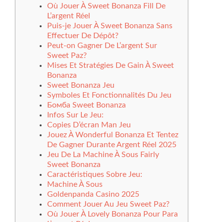
Où Jouer À Sweet Bonanza Fill De
L’argent Réel
Puis-je Jouer À Sweet Bonanza Sans
Effectuer De Dépôt?
Peut-on Gagner De L’argent Sur
Sweet Paz?
Mises Et Stratégies De Gain À Sweet
Bonanza
Sweet Bonanza Jeu
Symboles Et Fonctionnalités Du Jeu
Бомба Sweet Bonanza
Infos Sur Le Jeu:
Copies D’écran Man Jeu
Jouez À Wonderful Bonanza Et Tentez
De Gagner Durante Argent Réel 2025
Jeu De La Machine À Sous Fairly
Sweet Bonanza
Caractéristiques Sobre Jeu:
Machine À Sous
Goldenpanda Casino 2025
Comment Jouer Au Jeu Sweet Paz?
Où Jouer À Lovely Bonanza Pour Para