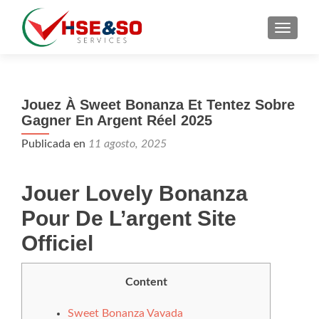
CAMBI
Jouez À Sweet Bonanza Et Tentez Sobre
Gagner En Argent Réel 2025
Publicada en
11 agosto, 2025
Jouer Lovely Bonanza
Pour De L’argent Site
Officiel
Content
Sweet Bonanza Vavada