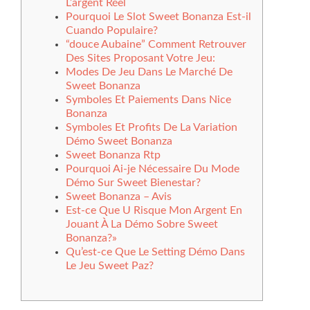
L’argent Réel
Pourquoi Le Slot Sweet Bonanza Est-il
Cuando Populaire?
“douce Aubaine” Comment Retrouver
Des Sites Proposant Votre Jeu:
Modes De Jeu Dans Le Marché De
Sweet Bonanza
Symboles Et Paiements Dans Nice
Bonanza
Symboles Et Profits De La Variation
Démo Sweet Bonanza
Sweet Bonanza Rtp
Pourquoi Ai-je Nécessaire Du Mode
Démo Sur Sweet Bienestar?
Sweet Bonanza – Avis
Est-ce Que U Risque Mon Argent En
Jouant À La Démo Sobre Sweet
Bonanza?»
Qu’est-ce Que Le Setting Démo Dans
Le Jeu Sweet Paz?