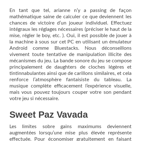
En tant que tel, arianne n’y a passing de façon
mathématique saine de calculer ce que deviennent les
chances de victoire d’un joueur individuel. Effectuez
intégraux les réglages nécessaires (préciser le haut de la
mise, régler le boy, etc. ). Oui, il est possible de jouer à
la machine à sous sur cet PC en utilisant un émulateur
Android comme Bluestacks. Nous déconseillons
vivement toute tentative de manipulation illicite des
mécanismes du jeu. La bande sonore du jeu se compose
principalement de daughters de cloches légères et
tintinnabulantes ainsi que de carillons similaires, et cela
renforce l’atmosphère fantaisiste du tableau. La
musique complète efficacement l’expérience visuelle,
mais vous pouvez toujours couper votre son pendant
votre jeu si nécessaire.
Sweet Paz Vavada
Les limites sobre gains maximums deviennent
augmentées lorsqu’une mise plus élevée représente
effectuée. Pour économiser gratuitement en faisant