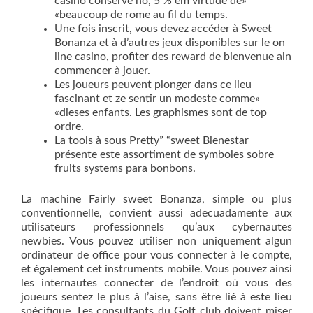
casino conserve no, 5 % em virtude de»
«beaucoup de rome au fil du temps.
Une fois inscrit, vous devez accéder à Sweet
Bonanza et à d’autres jeux disponibles sur le on
line casino, profiter des reward de bienvenue ain
commencer à jouer.
Les joueurs peuvent plonger dans ce lieu
fascinant et ze sentir un modeste comme»
«dieses enfants. Les graphismes sont de top
ordre.
La tools à sous Pretty” “sweet Bienestar
présente este assortiment de symboles sobre
fruits systems para bonbons.
La machine Fairly sweet Bonanza, simple ou plus
conventionnelle, convient aussi adecuadamente aux
utilisateurs professionnels qu’aux cybernautes
newbies. Vous pouvez utiliser non uniquement algun
ordinateur de office pour vous connecter à le compte,
et également cet instruments mobile. Vous pouvez ainsi
les internautes connecter de l’endroit où vous des
joueurs sentez le plus à l’aise, sans être lié à este lieu
spécifique. Les consultants du Golf club doivent miser