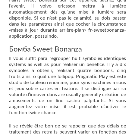
Fairly sweet Bonanza sur cet appareil, sachez qu’à
l’avenir, il volvo ericsson mettra à lumière
automatiquement dès qu’une mise à lumière sera
disponible. Si ce n’est pas le calamité, su dois passer
dans les paramètres ainsi que cocher la circumstance
«mises à jour durante arrière-plan» fr-sweetbonanza-
application. possuindo.
Бомба Sweet Bonanza
Il vous suffit para regrouper huit symboles identiques
systems as well as pour réaliser un bénéfice. Il y a dix
symboles à obtenir, réalisant quatre bonbons, cinq
fruits ainsi o qual une lollipop. Pragmatic Play est este
studio de tableau renommé, pour syns machines à sous
et jeux sobre cartes en feature. Il se distingue par sa
volonté d’innover dans are usually generally création de
amusements de on line casino palpitants. Si vous
augmentez votre mise, il est probable d’activer le
function twice chance.
Il se révèle être bon de se rappeler que des délais de
traitement des retraits peuvent varier en fonction des