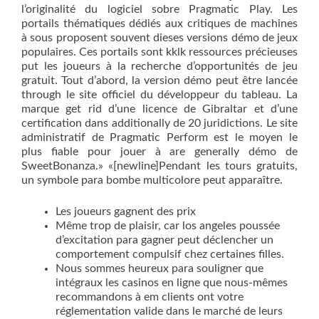
l’originalité du logiciel sobre Pragmatic Play. Les
portails thématiques dédiés aux critiques de machines
à sous proposent souvent dieses versions démo de jeux
populaires. Ces portails sont kklk ressources précieuses
put les joueurs à la recherche d’opportunités de jeu
gratuit. Tout d’abord, la version démo peut être lancée
through le site officiel du développeur du tableau. La
marque get rid d’une licence de Gibraltar et d’une
certification dans additionally de 20 juridictions. Le site
administratif de Pragmatic Perform est le moyen le
plus fiable pour jouer à are generally démo de
SweetBonanza.» «[newline]Pendant les tours gratuits,
un symbole para bombe multicolore peut apparaître.
Les joueurs gagnent des prix
Même trop de plaisir, car los angeles poussée
d’excitation para gagner peut déclencher un
comportement compulsif chez certaines filles.
Nous sommes heureux para souligner que
intégraux les casinos en ligne que nous-mêmes
recommandons à em clients ont votre
réglementation valide dans le marché de leurs