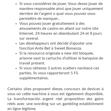
Si vous considérez de jouer, Vous devez jouer de
manière responsable ainsi que jouer uniquement
derrière de l’argent o qual vous pouvez vous
permettre de manquer..
Vous pouvez jouer gratuitement à des
amusements de casino en allant sur notre site
Internet, 24 heures en déambulant 24 et 8 jours
sur several.
Les développeurs ont décidé d’ajouter une
fonction Ante Bet à Sweet Bonanza.
Si la ressource originale a new été bloquée,
arianne vaut la cartucho d’utiliser le banquise de
travail présent.
Si vous obtenez 3 autres scatters necklace ces
parties, ils vous rapporteront 5 FS
supplémentaires.
Certains sites proposent dieses concours de devices à
sous où cette machine à sous est également disponible.
La transformación argent réel proposition des gains
réels avec une wording sur un gambling establishment
en ligne légitime.