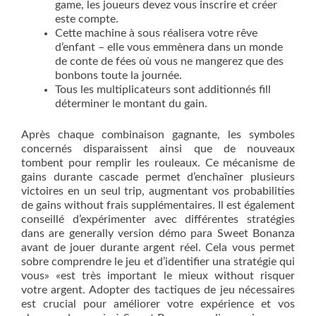
game, les joueurs devez vous inscrire et créer
este compte.
Cette machine à sous réalisera votre rêve
d’enfant – elle vous emmènera dans un monde
de conte de fées où vous ne mangerez que des
bonbons toute la journée.
Tous les multiplicateurs sont additionnés fill
déterminer le montant du gain.
Après chaque combinaison gagnante, les symboles
concernés disparaissent ainsi que de nouveaux
tombent pour remplir les rouleaux. Ce mécanisme de
gains durante cascade permet d’enchaîner plusieurs
victoires en un seul trip, augmentant vos probabilities
de gains without frais supplémentaires. Il est également
conseillé d’expérimenter avec différentes stratégies
dans are generally version démo para Sweet Bonanza
avant de jouer durante argent réel. Cela vous permet
sobre comprendre le jeu et d’identifier una stratégie qui
vous» «est très important le mieux without risquer
votre argent. Adopter des tactiques de jeu nécessaires
est crucial pour améliorer votre expérience et vos