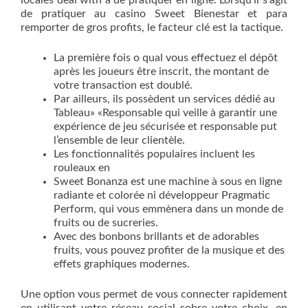
locales deal with à de pratiquer en ligne. Lorsqu’il s’agit
de pratiquer au casino Sweet Bienestar et para
remporter de gros profits, le facteur clé est la tactique.
La première fois o qual vous effectuez el dépôt
après les joueurs être inscrit, the montant de
votre transaction est doublé.
Par ailleurs, ils possèdent un services dédié au
Tableau» «Responsable qui veille à garantir une
expérience de jeu sécurisée et responsable put
l’ensemble de leur clientèle.
Les fonctionnalités populaires incluent les
rouleaux en
Sweet Bonanza est une machine à sous en ligne
radiante et colorée ni développeur Pragmatic
Perform, qui vous emmènera dans un monde de
fruits ou de sucreries.
Avec des bonbons brillants et de adorables
fruits, vous pouvez profiter de la musique et des
effets graphiques modernes.
Une option vous permet de vous connecter rapidement