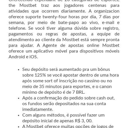
the Mostbet traz aos jogadores centenas para
atividades que ocorrem diariamente. A organizacion
oferece suporte twenty-four horas por dia, 7 dias por
semana, por meio de bate-papo ao vivo, e-mail e
telefone. Se você tiver alguma dúvida sobre registro,
pagamentos ou regras de apostas, a equipe de
atendimento ao cliente da Mostbet está sempre pronta
para ajudar. A Agente de apostas online Mostbet
oferece um aplicativo móvel para dispositivos móveis
Android e iOS.
Seu depósito será aumentado pra um bônus
sobre 125% se você apostar dentro de uma hora
após some sort of inscrição no cassino ou no
meio de 35 minutos para esportes, e o canon
mínimo de depósito é de 7 BRL.
Após a confirmação do pedido sobre cash out,
os fundos serão depositados na sua conta
imediatamente.
Com alguns métodos, é possível fazer um
depósito inicial de apenas R$ 3, 00.
A Mostbet oferece muitas opções de jogos de