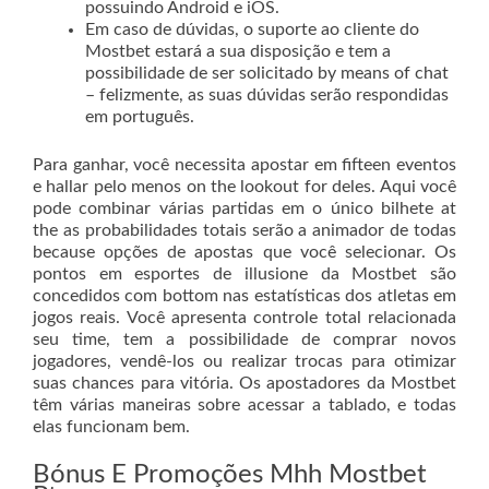
possuindo Android e iOS.
Em caso de dúvidas, o suporte ao cliente do
Mostbet estará a sua disposição e tem a
possibilidade de ser solicitado by means of chat
– felizmente, as suas dúvidas serão respondidas
em português.
Para ganhar, você necessita apostar em fifteen eventos
e hallar pelo menos on the lookout for deles. Aqui você
pode combinar várias partidas em o único bilhete at
the as probabilidades totais serão a animador de todas
because opções de apostas que você selecionar. Os
pontos em esportes de illusione da Mostbet são
concedidos com bottom nas estatísticas dos atletas em
jogos reais. Você apresenta controle total relacionada
seu time, tem a possibilidade de comprar novos
jogadores, vendê-los ou realizar trocas para otimizar
suas chances para vitória. Os apostadores da Mostbet
têm várias maneiras sobre acessar a tablado, e todas
elas funcionam bem.
Bónus E Promoções Mhh Mostbet