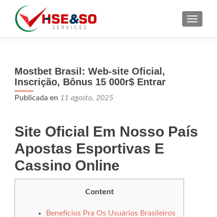
CAMBI
Mostbet Brasil: Web-site Oficial,
Inscrição, Bônus 15 000r$ Entrar
Publicada en
11 agosto, 2025
Site Oficial Em Nosso País
Apostas Esportivas E
Cassino Online
Content
Benefícios Pra Os Usuários Brasileiros