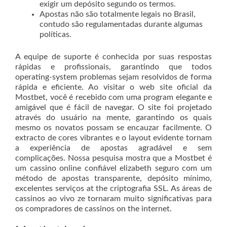
exigir um depósito segundo os termos.
Apostas não são totalmente legais no Brasil,
contudo são regulamentadas durante algumas
políticas.
A equipe de suporte é conhecida por suas respostas
rápidas e profissionais, garantindo que todos
operating-system problemas sejam resolvidos de forma
rápida e eficiente. Ao visitar o web site oficial da
Mostbet, você é recebido com uma program elegante e
amigável que é fácil de navegar. O site foi projetado
através do usuário na mente, garantindo os quais
mesmo os novatos possam se encauzar facilmente. O
extracto de cores vibrantes e o layout evidente tornam
a experiência de apostas agradável e sem
complicações. Nossa pesquisa mostra que a Mostbet é
um cassino online confiável elizabeth seguro com um
método de apostas transparente, depósito mínimo,
excelentes serviços at the criptografia SSL. As áreas de
cassinos ao vivo ze tornaram muito significativas para
os compradores de cassinos on the internet.