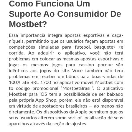
Como Funciona Um
Suporte Ao Consumidor De
Mostbet?
Essa importancia integra apostas esportivas e caça-
níqueis, permitindo que os usuários façam apostas em
competições simuladas para futebol, basquete» «e
corrida. Ao adquirir o aplicativo, você não terá
problemas em colocar as mesmas apostas esportivas e
jogar os mesmos jogos para cassino porque são
idênticos aos jogos do site. Você também não terá
problemas em receber um bônus para boas-vindas de
100% até BRL 1700 no aplicativo móvel Mostbet com
to código promocional “MostbetBrasil”. O aplicativo
Mostbet para iOS tem a possibilidade de ser baixado
pela própria App Shop, porém, ele não está disponível
em virtude de apostadores brasileiros — ao menos não
diretamente. Os dispositivos da Apple permitem que os
seus usuários alterem some sort of localização de seus
aparelhos através da seção de ajustes.