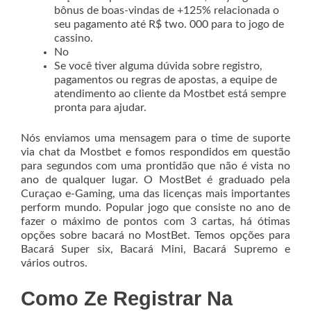
bônus de boas-vindas de +125% relacionada o
seu pagamento até R$ two. 000 para to jogo de
cassino.
No
Se você tiver alguma dúvida sobre registro,
pagamentos ou regras de apostas, a equipe de
atendimento ao cliente da Mostbet está sempre
pronta para ajudar.
Nós enviamos uma mensagem para o time de suporte
via chat da Mostbet e fomos respondidos em questão
para segundos com uma prontidão que não é vista no
ano de qualquer lugar. O MostBet é graduado pela
Curaçao e-Gaming, uma das licenças mais importantes
perform mundo. Popular jogo que consiste no ano de
fazer o máximo de pontos com 3 cartas, há ótimas
opções sobre bacará no MostBet. Temos opções para
Bacará Super six, Bacará Mini, Bacará Supremo e
vários outros.
Como Ze Registrar Na