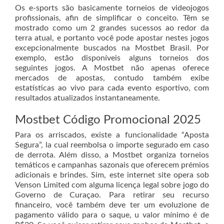
Os e-sports são basicamente torneios de videojogos
profissionais, afin de simplificar o conceito. Têm se
mostrado como um 2 grandes sucessos ao redor da
terra atual, e portanto você pode apostar nestes jogos
excepcionalmente buscados na Mostbet Brasil. Por
exemplo, estão disponíveis alguns torneios dos
seguintes jogos. A Mostbet não apenas oferece
mercados de apostas, contudo também exibe
estatísticas ao vivo para cada evento esportivo, com
resultados atualizados instantaneamente.
Mostbet Código Promocional 2025
Para os arriscados, existe a funcionalidade “Aposta
Segura”, la cual reembolsa o importe segurado em caso
de derrota. Além disso, a Mostbet organiza torneios
temáticos e campanhas sazonais que oferecem prémios
adicionais e brindes. Sim, este internet site opera sob
Venson Limited com alguma licença legal sobre jogo do
Governo de Curaçao. Para retirar seu recurso
financeiro, você também deve ter um evoluzione de
pagamento válido para o saque, u valor mínimo é de