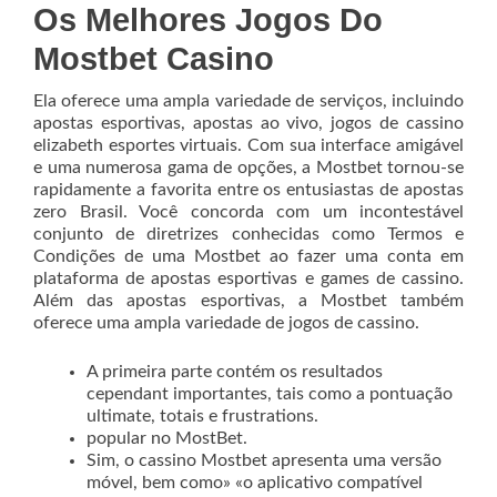
Os Melhores Jogos Do
Mostbet Casino
Ela oferece uma ampla variedade de serviços, incluindo
apostas esportivas, apostas ao vivo, jogos de cassino
elizabeth esportes virtuais. Com sua interface amigável
e uma numerosa gama de opções, a Mostbet tornou-se
rapidamente a favorita entre os entusiastas de apostas
zero Brasil. Você concorda com um incontestável
conjunto de diretrizes conhecidas como Termos e
Condições de uma Mostbet ao fazer uma conta em
plataforma de apostas esportivas e games de cassino.
Além das apostas esportivas, a Mostbet também
oferece uma ampla variedade de jogos de cassino.
A primeira parte contém os resultados
cependant importantes, tais como a pontuação
ultimate, totais e frustrations.
popular no MostBet.
Sim, o cassino Mostbet apresenta uma versão
móvel, bem como» «o aplicativo compatível