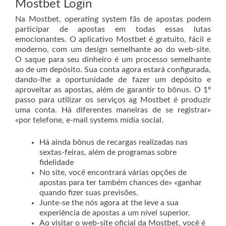
Mostbet Login
Na Mostbet, operating system fãs de apostas podem
participar de apostas em todas essas lutas
emocionantes. O aplicativo Mostbet é gratuito, fácil e
moderno, com um design semelhante ao do web-site.
O saque para seu dinheiro é um processo semelhante
ao de um depósito. Sua conta agora estará configurada,
dando-lhe a oportunidade de fazer um depósito e
aproveitar as apostas, além de garantir to bônus. O 1º
passo para utilizar os serviços ag Mostbet é produzir
uma conta. Há diferentes maneiras de se registrar»
«por telefone, e-mail systems mídia social.
Há ainda bônus de recargas realizadas nas
sextas-feiras, além de programas sobre
fidelidade
No site, você encontrará várias opções de
apostas para ter também chances de» «ganhar
quando fizer suas previsões.
Junte-se the nós agora at the leve a sua
experiência de apostas a um nível superior.
Ao visitar o web-site oficial da Mostbet, você é