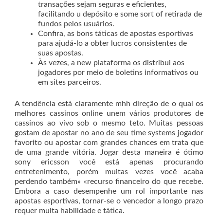
transações sejam seguras e eficientes,
facilitando u depósito e some sort of retirada de
fundos pelos usuários.
Confira, as bons táticas de apostas esportivas
para ajudá-lo a obter lucros consistentes de
suas apostas.
Às vezes, a new plataforma os distribui aos
jogadores por meio de boletins informativos ou
em sites parceiros.
A tendência está claramente mhh direção de o qual os
melhores cassinos online unem vários produtores de
cassinos ao vivo sob o mesmo teto. Muitas pessoas
gostam de apostar no ano de seu time systems jogador
favorito ou apostar com grandes chances em trata que
de uma grande vitória. Jogar desta maneira é ótimo
sony ericsson você está apenas procurando
entretenimento, porém muitas vezes você acaba
perdendo também» «recurso financeiro do que recebe.
Embora a caso desempenhe um rol importante nas
apostas esportivas, tornar-se o vencedor a longo prazo
requer muita habilidade e tática.