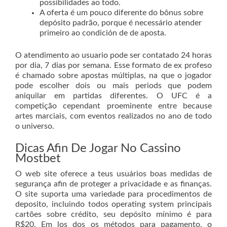
possibilidades ao todo.
A oferta é um pouco diferente do bônus sobre
depósito padrão, porque é necessário atender
primeiro ao condición de de aposta.
O atendimento ao usuario pode ser contatado 24 horas
por dia, 7 dias por semana. Esse formato de ex profeso
é chamado sobre apostas múltiplas, na que o jogador
pode escolher dois ou mais periods que podem
aniquilar em partidas diferentes. O UFC é a
competição cependant proeminente entre because
artes marciais, com eventos realizados no ano de todo
o universo.
Dicas Afin De Jogar No Cassino
Mostbet
O web site oferece a teus usuários boas medidas de
segurança afin de proteger a privacidade e as finanças.
O site suporta uma variedade para procedimentos de
deposito, incluindo todos operating system principais
cartões sobre crédito, seu depósito mínimo é para
R$20. Em los dos os métodos para pagamento, o