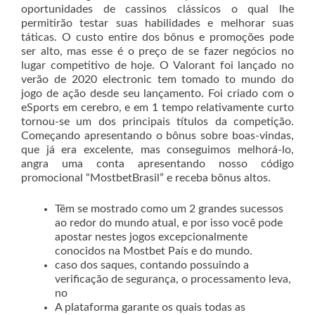
oportunidades de cassinos clássicos o qual lhe
permitirão testar suas habilidades e melhorar suas
táticas. O custo entire dos bônus e promoções pode
ser alto, mas esse é o preço de se fazer negócios no
lugar competitivo de hoje. O Valorant foi lançado no
verão de 2020 electronic tem tomado to mundo do
jogo de ação desde seu lançamento. Foi criado com o
eSports em cerebro, e em 1 tempo relativamente curto
tornou-se um dos principais títulos da competição.
Começando apresentando o bônus sobre boas-vindas,
que já era excelente, mas conseguimos melhorá-lo,
angra uma conta apresentando nosso código
promocional “MostbetBrasil” e receba bônus altos.
Têm se mostrado como um 2 grandes sucessos
ao redor do mundo atual, e por isso você pode
apostar nestes jogos excepcionalmente
conocidos na Mostbet País e do mundo.
caso dos saques, contando possuindo a
verificação de segurança, o processamento leva,
no
A plataforma garante os quais todas as