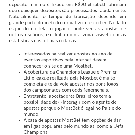
depósito mínimo é fixado em R$20 elizabeth afirmam
que quaisquer depósitos são processados rapidamente.
Naturalmente, o tempo de transação depende em
grande parte do método o qual você escolher. No lado
esquerdo da tela, o jogador pode ver as apostas de
outros usuários, em linha com a zona visível com as
estatísticas das últimas rodadas.
Interessados na realizar apostas no ano de
eventos esportivos pela internet devem
conhecer o site de uma Mostbet.
A cobertura da Champions League e Premier
Little league realizada pela Mostbet é muito
completa e te da voie apostar nos bons jogos
dos campeonatos com odds fenomenais.
Entretanto, apostadores Brasileiros tem a
possibilidade de» «interagir com o agente de
apostas porque o MostBet é legal no País e do
mundo.
A casa de apostas MostBet tem opções de dar
em ligas populares pelo mundo asi como a Uefa
Champions