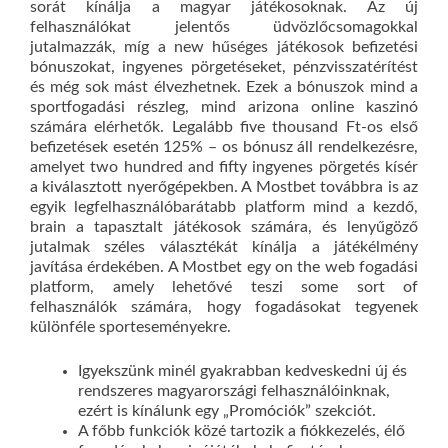
sorát kínálja a magyar játékosoknak. Az új
felhasználókat jelentős üdvözlőcsomagokkal
jutalmazzák, míg a new hűséges játékosok befizetési
bónuszokat, ingyenes pörgetéseket, pénzvisszatérítést
és még sok mást élvezhetnek. Ezek a bónuszok mind a
sportfogadási részleg, mind arizona online kaszinó
számára elérhetők. Legalább five thousand Ft-os első
befizetések esetén 125% – os bónusz áll rendelkezésre,
amelyet two hundred and fifty ingyenes pörgetés kísér
a kiválasztott nyerőgépekben. A Mostbet továbbra is az
egyik legfelhasználóbarátabb platform mind a kezdő,
brain a tapasztalt játékosok számára, és lenyűgöző
jutalmak széles választékát kínálja a játékélmény
javítása érdekében. A Mostbet egy on the web fogadási
platform, amely lehetővé teszi some sort of
felhasználók számára, hogy fogadásokat tegyenek
különféle sporteseményekre.
Igyekszünk minél gyakrabban kedveskedni új és
rendszeres magyarországi felhasználóinknak,
ezért is kínálunk egy „Promóciók” szekciót.
A főbb funkciók közé tartozik a fiókkezelés, élő