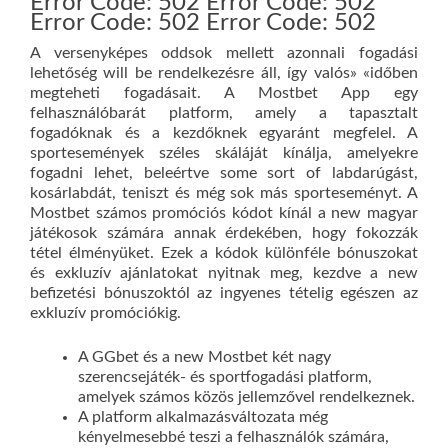
Error Code: 502 Error Code: 502
Error Code: 502 Error Code: 502
A versenyképes oddsok mellett azonnali fogadási
lehetőség will be rendelkezésre áll, így valós» «időben
megteheti fogadásait. A Mostbet App egy
felhasználóbarát platform, amely a tapasztalt
fogadóknak és a kezdőknek egyaránt megfelel. A
sportesemények széles skáláját kínálja, amelyekre
fogadni lehet, beleértve some sort of labdarúgást,
kosárlabdát, teniszt és még sok más sporteseményt. A
Mostbet számos promóciós kódot kínál a new magyar
játékosok számára annak érdekében, hogy fokozzák
tétel élményüket. Ezek a kódok különféle bónuszokat
és exkluzív ajánlatokat nyitnak meg, kezdve a new
befizetési bónuszoktól az ingyenes tételig egészen az
exkluzív promóciókig.
A GGbet és a new Mostbet két nagy
szerencsejáték- és sportfogadási platform,
amelyek számos közös jellemzővel rendelkeznek.
A platform alkalmazásváltozata még
kényelmesebbé teszi a felhasználók számára,