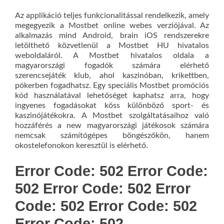
Az applikáció teljes funkcionalitással rendelkezik, amely
megegyezik a Mostbet online webes verziójával. Az
alkalmazás mind Android, brain iOS rendszerekre
letölthető közvetlenül a Mostbet HU hivatalos
weboldaláról. A Mostbet hivatalos oldala a
magyarországi fogadók számára elérhető
szerencsejáték klub, ahol kaszinóban, krikettben,
pókerben fogadhatsz. Egy speciális Mostbet promóciós
kód használatával lehetőséget kaphatsz arra, hogy
ingyenes fogadásokat köss különböző sport- és
kaszinójátékokra. A Mostbet szolgáltatásaihoz való
hozzáférés a new magyarországi játékosok számára
nemcsak számítógépes böngészőkön, hanem
okostelefonokon keresztül is elérhető.
Error Code: 502 Error Code:
502 Error Code: 502 Error
Code: 502 Error Code: 502
Error Code: 502