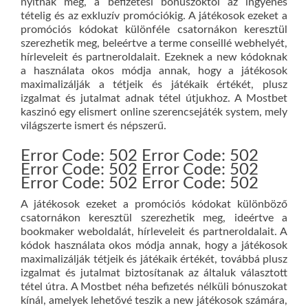
nyitnak meg, a befizetési bónuszoktól az ingyenes
tételig és az exkluzív promóciókig. A játékosok ezeket a
promóciós kódokat különféle csatornákon keresztül
szerezhetik meg, beleértve a terme conseillé webhelyét,
hírleveleit és partneroldalait. Ezeknek a new kódoknak
a használata okos módja annak, hogy a játékosok
maximalizálják a tétjeik és játékaik értékét, plusz
izgalmat és jutalmat adnak tétel útjukhoz. A Mostbet
kaszinó egy elismert online szerencsejáték system, mely
világszerte ismert és népszerű.
Error Code: 502 Error Code: 502
Error Code: 502 Error Code: 502
Error Code: 502 Error Code: 502
A játékosok ezeket a promóciós kódokat különböző
csatornákon keresztül szerezhetik meg, ideértve a
bookmaker weboldalát, hírleveleit és partneroldalait. A
kódok használata okos módja annak, hogy a játékosok
maximalizálják tétjeik és játékaik értékét, továbbá plusz
izgalmat és jutalmat biztosítanak az általuk választott
tétel útra. A Mostbet néha befizetés nélküli bónuszokat
kínál, amelyek lehetővé teszik a new játékosok számára,