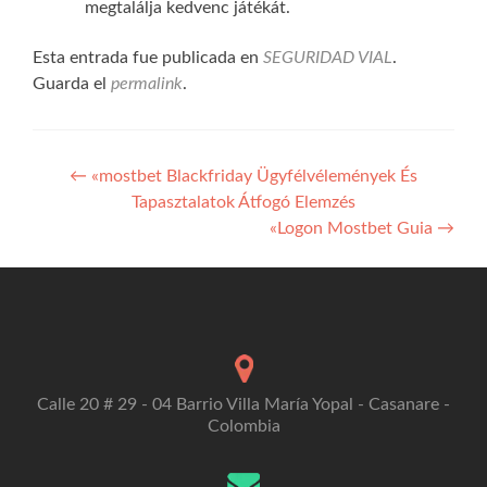
megtalálja kedvenc játékát.
Esta entrada fue publicada en
SEGURIDAD VIAL
.
Guarda el
permalink
.
Navegación
←
«mostbet Blackfriday Ügyfélvélemények És
Tapasztalatok Átfogó Elemzés
de
«Logon Mostbet Guia
→
entradas
Calle 20 # 29 - 04 Barrio Villa María Yopal - Casanare -
Colombia