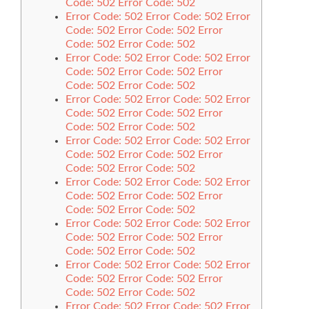
Code: 502 Error Code: 502
Error Code: 502 Error Code: 502 Error
Code: 502 Error Code: 502 Error
Code: 502 Error Code: 502
Error Code: 502 Error Code: 502 Error
Code: 502 Error Code: 502 Error
Code: 502 Error Code: 502
Error Code: 502 Error Code: 502 Error
Code: 502 Error Code: 502 Error
Code: 502 Error Code: 502
Error Code: 502 Error Code: 502 Error
Code: 502 Error Code: 502 Error
Code: 502 Error Code: 502
Error Code: 502 Error Code: 502 Error
Code: 502 Error Code: 502 Error
Code: 502 Error Code: 502
Error Code: 502 Error Code: 502 Error
Code: 502 Error Code: 502 Error
Code: 502 Error Code: 502
Error Code: 502 Error Code: 502 Error
Code: 502 Error Code: 502 Error
Code: 502 Error Code: 502
Error Code: 502 Error Code: 502 Error