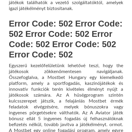
játékok találhatók a vezető szolgáltatóktól, amelyek
igazi játékélményt biztosítanak.
Error Code: 502 Error Code:
502 Error Code: 502 Error
Code: 502 Error Code: 502
Error Code: 502
Egyszerű kezelőfelületünk lehetővé teszi, hogy the
játékosok zökkenőmentesen navigáljanak.
Összefoglalva, a Mostbet Hungary egy kiemelkedő
platform, amely a sportfogadás, kaszinójátékok és
innovatív funkciók terén kivételes élményt nyújt a
játékosok számára. Az A hűségprogram szintén
kulcsszerepet játszik, a felajánlás Mostbet érmék
feladatok elvégzésére, melyek bónuszokra vagy
ingyenes pörgetésekre válthatók. Az A Aviator játék
bónusz ellát 5 ingyenes fogadás új felhasználóknak
befizetés nélkül, tovább javítva a játékélményt. ormot.
A Mostbet egy online fogadási program, amely egyre