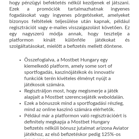
hogy pénzügyi befektetés nélkül kezdjenek el játszani.
Ezek a promóciók tartalmazhatnak ingyenes
fogadásokat vagy ingyenes pörgetéseket, amelyeket
bizonyos feltételek teljesülése után kapnak, például
regisztrációt vagy e-mailes visszaigazolást követően. Ez
egy nagyszerű módja annak, hogy tesztelje a
platformon kínált különféle játékokat és
szolgáltatásokat, mielőtt a befizetés mellett döntene.
Összefoglalva, a Mostbet Hungary egy
kiemelkedő platform, amely some sort of
sportfogadás, kaszinójátékok és innovatív
funkciók terén kivételes élményt nyújt a
játékosok számára.
Regisztráljon most, hogy megismerje a játék
alapjait a Mostbet szerencsejáték weboldalán.
Ezek a bónuszok mind a sportfogadási részleg,
mind az online kaszinó számára elérhetők.
Például már a platformon való regisztrációért is
definitely megkapja a Mostbet Hungary
befizetés nélküli bónusz jutalmat arizona Aviator
játékhoz, az első befizetéskor pedig 125%-os