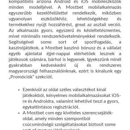
kompatibilis arizona Android és iOS mobileszközök
minden modelljével. A Mostbet mobilalkalmazás
egyszerűbb kezelőfelülettel rendelkezik, miközben
ugyanolyan eszközökhöz, lehetőségekhez és
termékekhez nyújt hozzáférést, great az asztali verzió.
Az alkalmazás gyors, egyszerű és késleltetésmentes,
mivel minimális rendszerkövetelményekkel rendelkezik.
Segítségével some sort of sportfogadás, a
kaszinójátékok, a Mostbet kaszinó bónusz és a vállalat
egyéb ajánlatai éjjel-nappal elérhetőek lesznek a
játékosok számára, bárhol is legyenek. Igyekszünk minél
gyakrabban kedveskedni új és rendszeres
magyarországi felhasználóinknak, ezért is kínálunk egy
„Promóciók” szekciót.
Ezenkívül az oldal széles választékot kínál
játékokból, kényelmes mobilalkalmazásokat iOS-
re és Androidra, valamint lehetővé teszi a gyors,
egykattintásos regisztrációt.
A Mostbet com egy kivételes szerencsejáték-
oldal, amely minden szempontból
csúcsminőségű szolgáltatásokat biztosít some