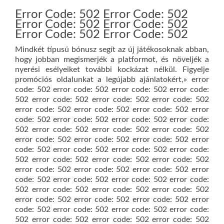
Error Code: 502 Error Code: 502
Error Code: 502 Error Code: 502
Error Code: 502 Error Code: 502
Mindkét típusú bónusz segít az új játékosoknak abban,
hogy jobban megismerjék a platformot, és növeljék a
nyerési esélyeiket további kockázat nélkül. Figyelje
promóciós oldalunkat a legújabb ajánlatokért,» error
code: 502 error code: 502 error code: 502 error code:
502 error code: 502 error code: 502 error code: 502
error code: 502 error code: 502 error code: 502 error
code: 502 error code: 502 error code: 502 error code:
502 error code: 502 error code: 502 error code: 502
error code: 502 error code: 502 error code: 502 error
code: 502 error code: 502 error code: 502 error code:
502 error code: 502 error code: 502 error code: 502
error code: 502 error code: 502 error code: 502 error
code: 502 error code: 502 error code: 502 error code:
502 error code: 502 error code: 502 error code: 502
error code: 502 error code: 502 error code: 502 error
code: 502 error code: 502 error code: 502 error code:
502 error code: 502 error code: 502 error code: 502