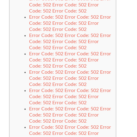
Code: 502 Error Code: 502 Error
Code: 502 Error Code: 502
Error Code: 502 Error Code: 502 Error
Code: 502 Error Code: 502 Error
Code: 502 Error Code: 502
Error Code: 502 Error Code: 502 Error
Code: 502 Error Code: 502 Error
Code: 502 Error Code: 502
Error Code: 502 Error Code: 502 Error
Code: 502 Error Code: 502 Error
Code: 502 Error Code: 502
Error Code: 502 Error Code: 502 Error
Code: 502 Error Code: 502 Error
Code: 502 Error Code: 502
Error Code: 502 Error Code: 502 Error
Code: 502 Error Code: 502 Error
Code: 502 Error Code: 502
Error Code: 502 Error Code: 502 Error
Code: 502 Error Code: 502 Error
Code: 502 Error Code: 502
Error Code: 502 Error Code: 502 Error
Code: 502 Error Code: 502 Error