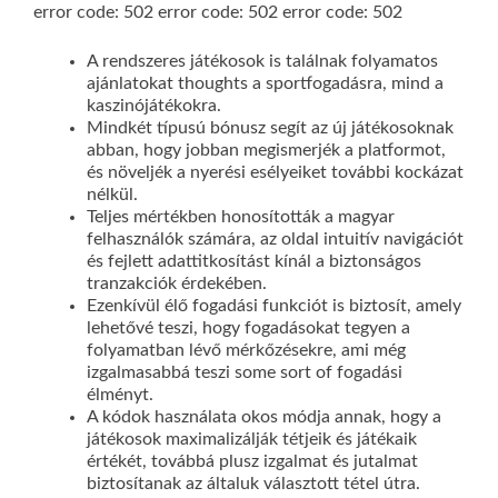
error code: 502 error code: 502 error code: 502
A rendszeres játékosok is találnak folyamatos
ajánlatokat thoughts a sportfogadásra, mind a
kaszinójátékokra.
Mindkét típusú bónusz segít az új játékosoknak
abban, hogy jobban megismerjék a platformot,
és növeljék a nyerési esélyeiket további kockázat
nélkül.
Teljes mértékben honosították a magyar
felhasználók számára, az oldal intuitív navigációt
és fejlett adattitkosítást kínál a biztonságos
tranzakciók érdekében.
Ezenkívül élő fogadási funkciót is biztosít, amely
lehetővé teszi, hogy fogadásokat tegyen a
folyamatban lévő mérkőzésekre, ami még
izgalmasabbá teszi some sort of fogadási
élményt.
A kódok használata okos módja annak, hogy a
játékosok maximalizálják tétjeik és játékaik
értékét, továbbá plusz izgalmat és jutalmat
biztosítanak az általuk választott tétel útra.